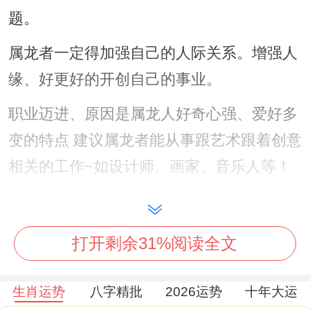
题。
属龙者一定得加强自己的人际关系。增强人
缘、好更好的开创自己的事业。
职业迈进、原因是属龙人好奇心强、爱好多
变的特点 建议属龙者能从事跟艺术跟着创意
相关的工作~如设计师、画家、音乐人等！
属龙者也适合从事销售、营销与公关工作；
着些职业要灵活的思维同口才- 而属龙人的
打开剩余31%阅读全文
着两个特点正符合着些职业的...
健康方面、属龙者一定得异常注意自己的心
生肖运势
八字精批
2026运势
十年大运