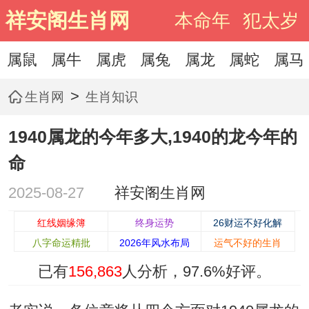
祥安阁生肖网
本命年
犯太岁
属鼠
属牛
属虎
属兔
属龙
属蛇
属马
>
生肖网
生肖知识
1940属龙的今年多大,1940的龙今年的
命
2025-08-27
祥安阁生肖网
红线姻缘簿
终身运势
26财运不好化解
八字命运精批
2026年风水布局
运气不好的生肖
已有
156,863
人分析，
97.6%
好评。