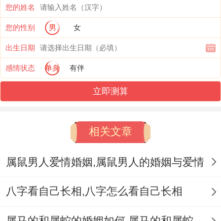
脑血管与消化位你的健康状况~保持良好的
您的姓名
生活习惯跟着调整自己的情绪状态。
您的性别
男
女
位了增强自己的免疫力,属龙者一定得加强锻
出生日期
炼~增强体质！
感情状态
单身
有伴
那么再基本是1940属龙的着一年是中吉之年
立即测算
属龙人将会获得一些好的机会同运势。
相关文章
尽管如此再职业与健康方面也要看一些问题
更是要保持良好的生活习惯和调整自己的情
属鼠男人爱情婚姻,属鼠男人的婚姻与爱情
绪状态。建议属龙者能选择跟着艺术跟着创
意相关的工作,或从事销售、营销等职业;并
八字看自己长相,八字怎么看自己长相
加强自己的人际关系；
属马的和属蛇的婚姻如何,属马的和属蛇的婚姻能在一起吗