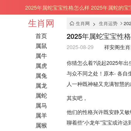
2025年属蛇宝宝性格怎么样 2025年属蛇的宝
生肖网
>
生肖网
生肖运势
2
2025年属蛇宝宝性格
首页
属鼠
2025-08-29
祥安阁生肖
属牛
你猜怎么着?说起2025年
属虎
与众不同之处！原本- 各
属兔
人一种既神秘又充满智慧的感觉
属龙
属蛇
其实吧，
属马
他们的性格兴许既安静又敏
属羊
聊着些“小龙年”宝宝或许
属猴