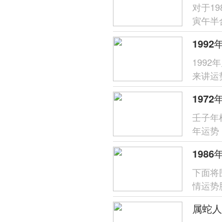
对于1
寅午半
财星受
199
来讲运
分析，
壬子年
年运势
象，唯
下面将
情运势
支对命
属蛇人