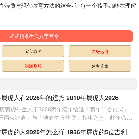
肖特质与现代教育方法的结合- 让每一个孩子都能在理解
试试精准生辰八字算命
宝宝取名
终身运势
婚姻测算
姓名算命
年属虎人在2026年的运势 2010年属虎人2026
0年庚寅虎年生人于2026丙午流年恰逢「寅午半合火局」。
干丙火比肩」与「地支午火伤官」相生之势，此年命局
火通明」之象，主聪慧...
1986年属虎的人2026年怎么样 1986年属虎的5位吉利数字