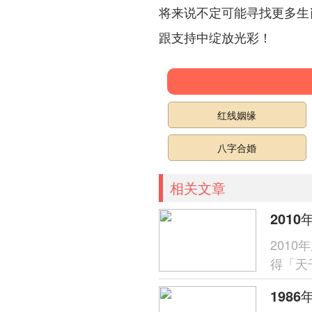
将来说不定可能寻找更多生
跟支持中绽放光彩！
红线姻缘
八字合婚
相关文章
2010
201
得「天
呈「木