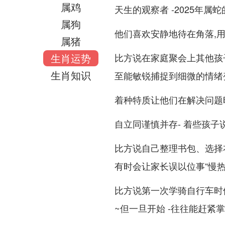
属鸡
天生的观察者 -2025年
属狗
他们喜欢安静地待在角落,用
属猪
生肖运势
比方说在家庭聚会上其他孩
生肖知识
至能敏锐捕捉到细微的情绪
着种特质让他们在解决问题
自立同谨慎并存- 着些孩
比方说自己整理书包、选择
有时会让家长误以位事“慢热
比方说第一次学骑自行车时
~但一旦开始 -往往能赶紧掌