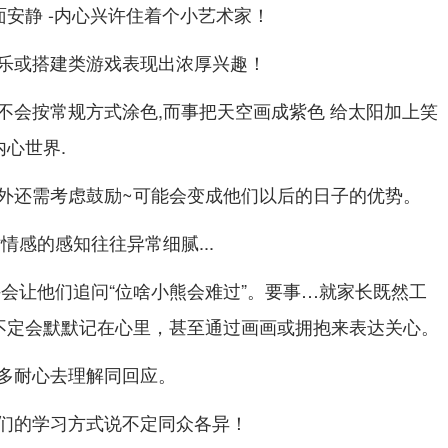
面安静 -内心兴许住着个小艺术家！
乐或搭建类游戏表现出浓厚兴趣！
不会按常规方式涂色,而事把天空画成紫色 给太阳加上笑
心世界.
外还需考虑鼓励~可能会变成他们以后的日子的优势。
情感的感知往往异常细腻...
许会让他们追问“位啥小熊会难过”。要事…就家长既然工
说不定会默默记在心里，甚至通过画画或拥抱来表达关心。
多耐心去理解同回应。
们的学习方式说不定同众各异！