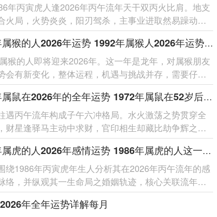
986年丙寅虎人逢2026年丙午流年天干双丙火比肩。地支
合火局，火势炎炎，阳刃驾杀，主事业进取然易躁动；
克，需防破耗；健康留意心火过...
1992年属猴的人2026年运势 1992年属猴人2026年运势及运程
2年属猴的人即将迎来2026年。这一年是龙年，对属猴朋友
势会有新变化，整体运程，机遇与挑战并存，需要仔细
每个在领域的细节。整体运势...
1972年属鼠在2026年的全年运势 1972年属鼠在52岁后的运气
柱遇丙午流年构成子午六冲格局。水火激荡之势贯穿全
，财星逢驿马主动中求财，官印相生却藏比劫争辉之
借太岁相合之力可缓冲突，于...
1986年属虎的人2026年感情运势 1986年属虎的人这一生婚姻怎么样
围绕1986年丙寅虎年生人分析其在2026年丙午流年的感
脉络，并纵观其一生命局之婚姻轨迹，核心关联流年干
局之作用、夫妻宫动之...
2026年全年运势详解每月