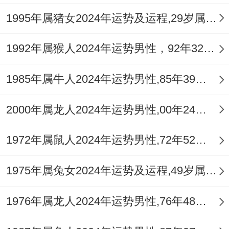
但要看保护嗓子！
1995年属猪女2024年运势及运程,29岁属猪人2024全年每月运势女性如何
今年最忌熬夜追剧、其实设置手机自动关机
1992年属猴人2024年运势男性，92年32岁属猴男2024年每月运程怎么样
在23:00前.
1985年属牛人2024年运势男性,85年39岁属牛男2024年每月运程怎么样
每月运势指南，三月要看交通安全,给爱车挂
上
祥安阁畅行年连
车挂最合适！
2000年属龙人2024年运势男性,00年24岁属龙男2024年每月运程怎么样
八月投资需谨慎、看到"稳赚不赔"的项目赶
1972年属鼠人2024年运势男性,72年52岁属鼠男2024年每月运程怎么样
紧跑。
十二月会有意外之财~但记得分三成做慈善.
1975年属兔女2024年运势及运程,49岁属兔人2024全年每月运势女性如何
记住2025年是你的蜕变之年每次遇到不不难
1976年属龙人2024年运势男性,76年48岁属龙男2024年每月运程怎么样
就默念:马踏飞燕我最飒！