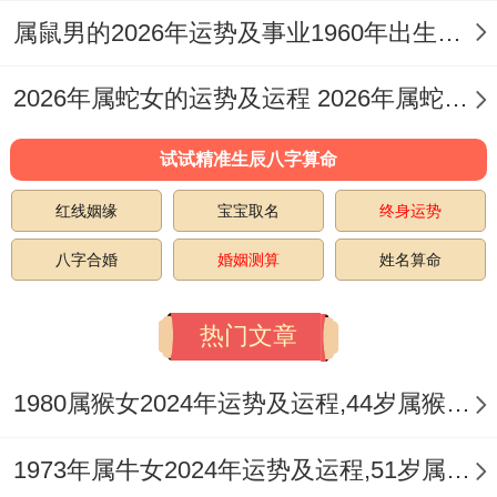
恋爱中的要看,纪念日礼物选手表比首饰更得
属鼠男的2026年运势及事业1960年出生的命运 属鼠男的2026婚姻
欢心！
2026年属蛇女的运势及运程 2026年属蛇女全年运势及运程
健康篇：身体是本钱；今年最要小心的是肠
试试精准生辰八字算命
胃问题- 吃火锅别超过每周两次！
红线姻缘
宝宝取名
终身运势
办公室抽屉里常备健胃消食片~下午茶改喝
八字合婚
婚姻测算
姓名算命
普洱茶！
有个神奇发现—每天早上倒着走500步;整天
热门文章
精神焕发！
1980属猴女2024年运势及运程,44岁属猴人2024全年每月运势女性如何
心理健康方面~建议每月安排次陶艺体验课.
1973年属牛女2024年运势及运程,51岁属牛人2024全年每月运势女性如何
压力大时去KTV吼《青藏高原》十分解压，