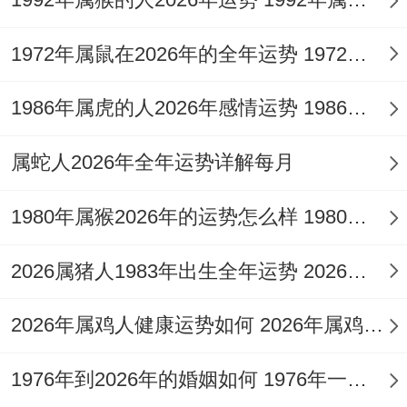
情感篇:桃花朵朵开 单身的姐妹注意啦！
1972年属鼠在2026年的全年运势 1972年属鼠在52岁后的运气
二月情人节前后会有三个追求者出现- 穿白
1986年属虎的人2026年感情运势 1986年属虎的人这一生婚姻怎么样
色外套的那个最靠谱！
相亲时选在咖啡馆比餐厅成功率高,记得点焦
属蛇人2026年全年运势详解每月
糖玛奇朵！
1980年属猴2026年的运势怎么样 1980年属猴人2月份运程
已婚的要看，五月也许原因是出差产生误会
- 每天***通话至少好钟.
2026属猪人1983年出生全年运势 2026属猪人的全年运势
有个有趣现象—今年在健身房遇到的桃花质
2026年属鸡人健康运势如何 2026年属鸡人的全年运势如何
量更高！
1976年到2026年的婚姻如何 1976年一生婚姻状况
异常是周四晚上的瑜伽课,好懂邂逅理想型.