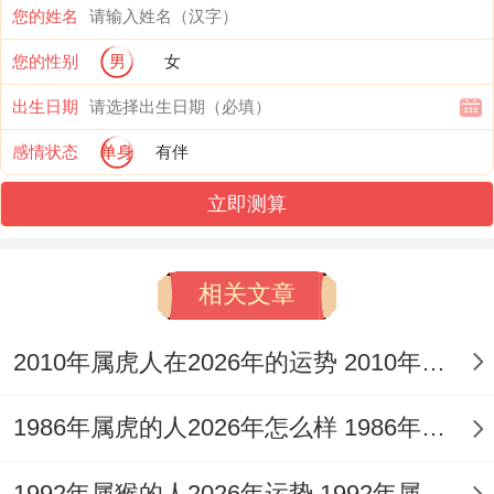
您的姓名
期- 30%买稳健理财，剩下30%留着犒劳自
您的性别
男
女
己。
出生日期
有个小方法—每周三买 概率更高,好是带数
感情状态
单身
有伴
字3同8的组合.
立即测算
投资方面要记住着个口诀:三月买黄金；
六月炒短线~九月收网最安全！
相关文章
合伙做生意的姐妹,八月可能遇到账目问题，
2010年属虎人在2026年的运势 2010年属虎人2026
记得在办公室装个摄像头。
1986年属虎的人2026年怎么样 1986年属虎的5位吉利数字
今年最忌借钱给双鱼座朋友~好懂有去无
回。与其他分析有何不同？
1992年属猴的人2026年运势 1992年属猴人2026年运势及运程