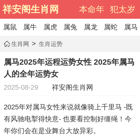
祥安阁生肖网
本命年
犯太岁
属鼠
属牛
属虎
属兔
属龙
属蛇
属马
>
生肖网
生肖运势
属马2025年运程运势女性 2025年属马
人的全年运势女
2025-08-29
祥安阁生肖网
2025年对属马女性来说就像骑上千里马 -既
有风驰电掣得快意- 也要看控制好缰绳！今
年你们会在是业舞台大放异彩。