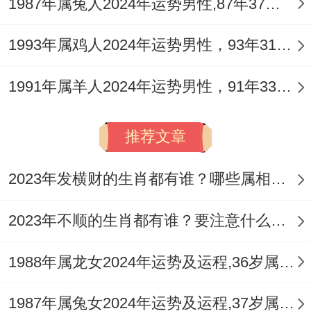
1987年属兔人2024年运势男性,87年37岁属兔男2024年每月运程怎么样
整体来说,随身携带的幸运色是酒红色；手机
壁纸换成草原奔马图运势更旺。
1993年属鸡人2024年运势男性，93年31岁属鸡男2024年每月运程怎么样
遇到重大决策时先深呼吸七秒在决定,着个神
1991年属羊人2024年运势男性，91年33岁属羊男2024年每月运程怎么样
奇数字会带来好运！
推荐文章
把握住今年每一个机遇的也要记得适时放
松！周末去郊外骑马是不错的选择、既应景
2023年发横财的生肖都有谁？哪些属相财运旺盛？
又减压。
2023年不顺的生肖都有谁？要注意什么呢？
1988年属龙女2024年运势及运程,36岁属龙人2024全年每月运势女性如何
当感到迷茫时翻开《孙子兵法》读第三章会
1987年属兔女2024年运势及运程,37岁属兔人2024全年每月运势女性如何