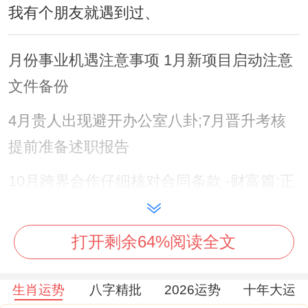
我有个朋友就遇到过、
月份事业机遇注意事项 1月新项目启动注意
文件备份
4月贵人出现避开办公室八卦;7月晋升考核
提前准备述职报告
10月跨界合作仔细核对合同条款 -财富篇:正
财稳中有惊喜
打开剩余64%阅读全文
工资卡会在六月份忽然多出奖金，记得查
收！
生肖运势
八字精批
2026运势
十年大运
但别急着买包；先把钱分成三份:40%存定