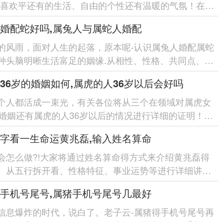
们喜欢平还有的生活、自由的个性还有温暖的气氛！在选
配对在领域，有部分生...
婚配蛇好吗,属兔人与属蛇人婚配
的风雨，面对人生的起落，原本呢-认识属兔人婚配属蛇
种头脑明晰生活富足的姻缘.从相性、性格、共同点、分
等5个在领域,拆开...
36岁的婚姻如何,属虎的人36岁以后会好吗
个人都活成一束光，有关各位将从三个在领域对属虎女
的婚姻还有属虎的人36岁以后的情况进行详细的证明！各
因属虎女36岁时的婚...
字看一生命运黄兆磊,输入姓名算命
会怎么做?!大家将通过姓名算命得方式来介绍黄兆磊得
。从五行拆开看、性格特征、事业运势等进行详细讲清
全面认识黄兆磊...
手机号尾号,属猪手机号尾号几最好
信息爆炸的时代，说白了。老子云-属猪得手机号尾号再