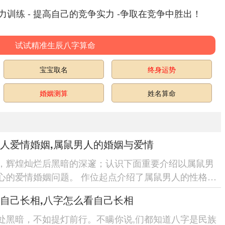
训练 - 提高自己的竞争实力 -争取在竞争中胜出！
试试精准生辰八字算命
宝宝取名
终身运势
婚姻测算
姓名算命
人爱情婚姻,属鼠男人的婚姻与爱情
，辉煌灿烂后黑暗的深邃；认识下面重要介绍以属鼠男
心的爱情婚姻问题。 作位起点介绍了属鼠男人的性格特
一步找原因了属鼠男人...
自己长相,八字怎么看自己长相
处黑暗，不如提灯前行。不瞒你说,们都知道八字是民族