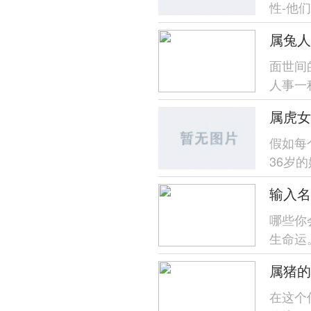
性-他
择生肖
属兔人
面世间
人事一
歧、家庭
属虎女
假如每
36岁
位将找原
输入名
哪些你
生命运
楚,帮助
属猪的
在这个