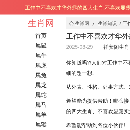
工作中不喜欢才华外露的四大生肖,不喜欢显
生肖网
>
生肖网
生肖知识
工
工作中不喜欢才华外
首页
属鼠
2025-08-29
祥安阁生肖
属牛
你知道吗?!人们对工作中
属虎
细的想一想.
属兔
属龙
从外表、性格、处事方式、
属蛇
希望能为提供帮助！哪么接
属马
的四大生肖、不喜欢显露实力
属羊
属猴
希望能帮助到各位小伙伴!