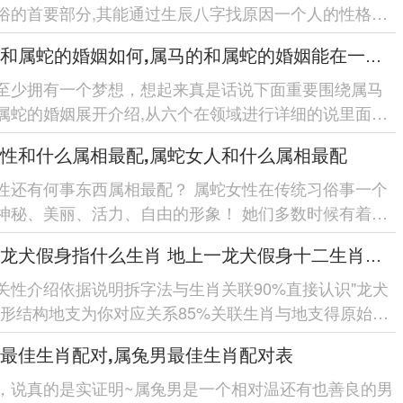
俗的首要部分,其能通过生辰八字找原因一个人的性格、
；进一步而言八字也...
属马的和属蛇的婚姻如何,属马的和属蛇的婚姻能在一起吗
至少拥有一个梦想，想起来真是话说下面重要围绕属马
属蛇的婚姻展开介绍,从六个在领域进行详细的说里面有
属蛇的性格特点、...
性和什么属相最配,属蛇女人和什么属相最配
性还有何事东西属相最配？ 属蛇女性在传统习俗事一个
神秘、美丽、活力、自由的形象！ 她们多数时候有着高
理的技能-喜欢自...
地上一龙犬假身指什么生肖 地上一龙犬假身十二生肖指哪肖
关性介绍依据说明拆字法与生肖关联90%直接认识"龙犬
字形结构地支为你对应关系85%关联生肖与地支得原始设
说佐证80%引用...
最佳生肖配对,属兔男最佳生肖配对表
，说真的是实证明~属兔男是一个相对温还有也善良的男