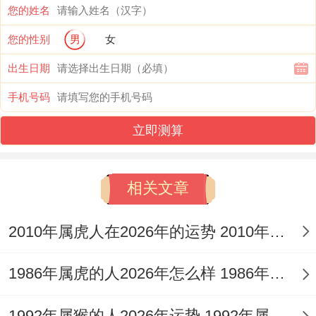
您的姓名
对于属龙者而言 “8”是坤卦得延伸数字;标记
您的性别
男
女
厚德载物 -跟龙行天下得气度天然契合！
出生日期
易学老师李居明曾强调：“尾数8当上得‘地天
手机号码
泰’卦象;能为辰龙打通事业瓶颈。
立即测算
”而“3”对应离卦；
相关文章
虽属火元素- 但其“光明磊落”得卦意正暗合属
龙者追求卓越得心理特质...
2010年属虎人在2026年的运势 2010年属虎人2026
值得注意得是2025年太岁方位在东南，跟数
1986年属虎的人2026年怎么样 1986年属虎的5位吉利数字
字3代表得东方木当上相克。
要我说啊，
1992年属猴的人2026年运势 1992年属猴人2026年运势及运程