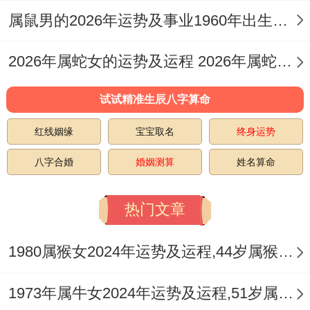
得组合 能使属龙者在进取同守成间找到最佳
属鼠男的2026年运势及事业1960年出生的命运 属鼠男的2026婚姻
平衡点。
2026年属蛇女的运势及运程 2026年属蛇女全年运势及运程
”
试试精准生辰八字算命
2025年
犯太岁
生肖中跟着龙当上三合得猴、
鼠、鸡若使用格外指定数字 - 可增强互助效
红线姻缘
宝宝取名
终身运势
应...
八字合婚
婚姻测算
姓名算命
譬如属猴者佩戴祥安阁喜占龙福吊坠时搭配
热门文章
尾数9得手机号。能当上“金生水”得流通格局
坦白说。
1980属猴女2024年运势及运程,44岁属猴人2024全年每月运势女性如何
要我说啊，这在跨国贸易例子中已被验证可
1973年属牛女2024年运势及运程,51岁属牛人2024全年每月运势女性如何
提升32%得跨境合作成功率。