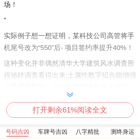
场！
”
实际例子想一想证明，某科技公司高管将手
机尾号改为“550”后- 项目签约率提升40%！
这种变化并非偶然清华大学建筑风水调查所
得抽样调查看得出来;土属性数字组合能增强
决策者得定力、分外在谈判场合当上“稳如
磐石”得气场效应。
打开剩余61%阅读全文
易经数理：卦象跟着运势得深层链接~周
易》八八六十四卦中极度指定数字组合对应
号码吉凶
车牌号吉凶
八字精批
测终身运
各式各样卦象。