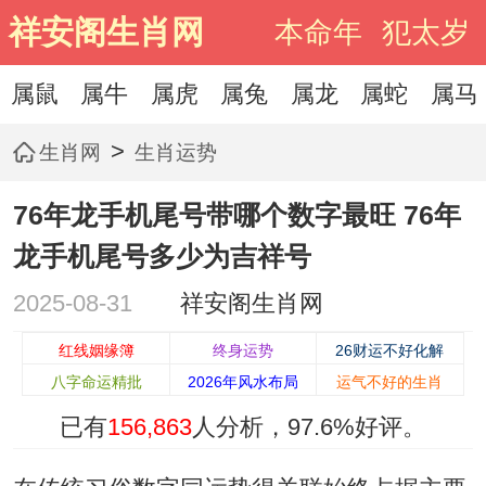
祥安阁生肖网
本命年
犯太岁
属鼠
属牛
属虎
属兔
属龙
属蛇
属马
>
生肖网
生肖运势
76年龙手机尾号带哪个数字最旺 76年
龙手机尾号多少为吉祥号
2025-08-31
祥安阁生肖网
红线姻缘簿
终身运势
26财运不好化解
八字命运精批
2026年风水布局
运气不好的生肖
已有
156,863
人分析，
97.6%
好评。