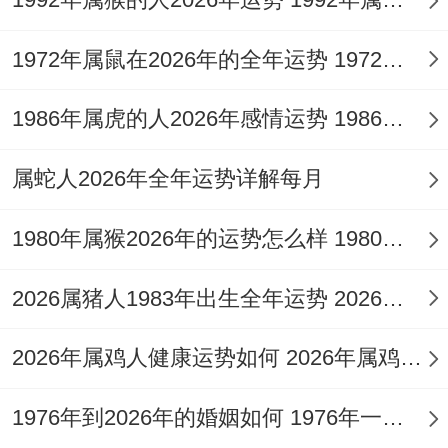
当遇到一个有好感的人时左右会出于自己的
一点小失误就陷入自我否定- 过后表现的退
1972年属鼠在2026年的全年运势 1972年属鼠在52岁后的运气
缩,于是错失良机.
1986年属虎的人2026年感情运势 1986年属虎的人这一生婚姻怎么样
说实话，
在2025年属猴狮子座不管是处于何种爱情状
属蛇人2026年全年运势详解每月
态~都充满着挑战同机遇。在面对着些难搞
1980年属猴2026年的运势怎么样 1980年属猴人2月份运程
的爱情运势时适当借助一些吉祥物的力量估
计能舒缓运势带来的压力！
2026属猪人1983年出生全年运势 2026属猪人的全年运势
譬如属猴的人有机会佩戴祥安阁喜占龙福吊
2026年属鸡人健康运势如何 2026年属鸡人的全年运势如何
坠来化解
犯太岁
带来的不利波像...着些~结
果让自己在爱情道路上进一步顺遂。
1976年到2026年的婚姻如何 1976年一生婚姻状况