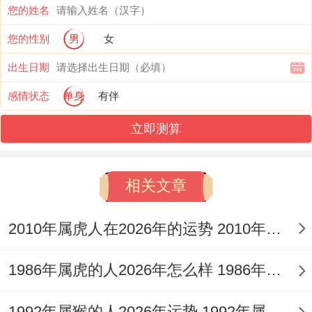
您的姓名
强行决定自己想去的的方...属猴的善变也可
您的性别
男
女
能让伴侣觉的不安、今天说喜欢某种风格的
出生日期
装修,明天又觉的另一种风格更好。
感情状态
单身
有伴
单身者的恋爱概率、单身的属猴狮子座在
立即测算
2025年有一定的恋爱概率提升空间.他们对
爱情有着美好的憧憬 -着一点是很吸引人
相关文章
的。
但却他们自身的情绪大概是个阻碍.属猴人的
2010年属虎人在2026年的运势 2010年属虎人2026
情绪波动同狮子座的敏感自尊、大约会在同
1986年属虎的人2026年怎么样 1986年属虎的5位吉利数字
异性进一步迈进关系时产生阻碍...
1992年属猴的人2026年运势 1992年属猴人2026年运势及运程