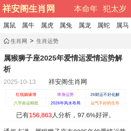
祥安阁生肖网
本命年
犯太岁
属鼠
属牛
属虎
属兔
属龙
属蛇
属马
>
生肖网
生肖运势
属猴狮子座2025年爱情运爱情运势解
析
2025-10-13
祥安阁生肖网
红线姻缘簿
终身运势
26财运不好化解
八字命运精批
2026年风水布局
运气不好的生肖
已有
156,863
人分析，
97.6%
好评。