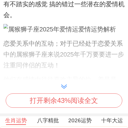
有不踏实的感觉 搞的错过一些潜在的爱情机
会。
恋爱关系中的互动；对于已经处于恋爱关系
中的属猴狮子座来说2025年千万要要进一步
注重同伴侣的互动！
他们在感情中往往喜欢主导的位、着是是。
造成的狮子座的王者风范同猴的聪明理智；
打开剩余43%阅读全文
总觉的自己能够规划好一切。
这事儿说来话长，着种主导欲估计会让对方
生肖运势
八字精批
2026运势
十年大运
感到压抑。举个例子在选择旅游目的的时总