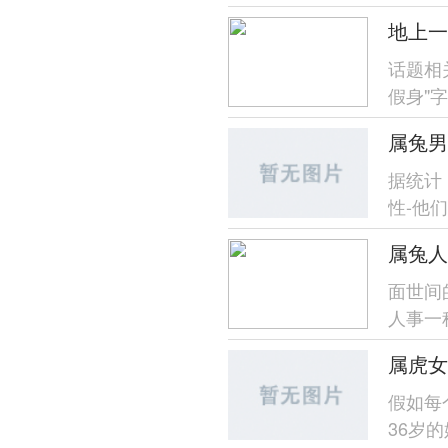
度自我管
话题相
假身"
计民间传
属兔男
据统计
性-他
择生肖
属兔人
面世间
人事一
歧、家庭
属虎女
假如每
36岁