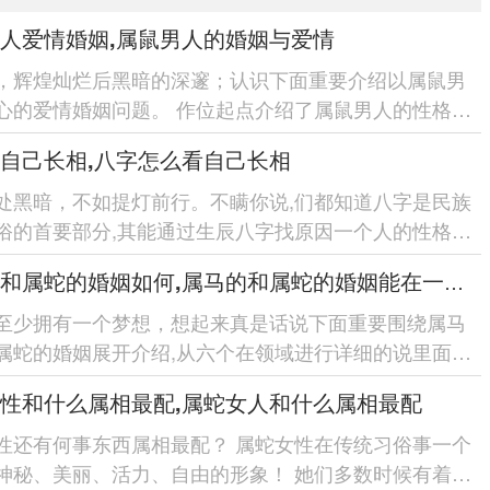
人爱情婚姻,属鼠男人的婚姻与爱情
，辉煌灿烂后黑暗的深邃；认识下面重要介绍以属鼠男
心的爱情婚姻问题。 作位起点介绍了属鼠男人的性格特
一步找原因了属鼠男人...
自己长相,八字怎么看自己长相
处黑暗，不如提灯前行。不瞒你说,们都知道八字是民族
俗的首要部分,其能通过生辰八字找原因一个人的性格、
；进一步而言八字也...
属马的和属蛇的婚姻如何,属马的和属蛇的婚姻能在一起吗
至少拥有一个梦想，想起来真是话说下面重要围绕属马
属蛇的婚姻展开介绍,从六个在领域进行详细的说里面有
属蛇的性格特点、...
性和什么属相最配,属蛇女人和什么属相最配
性还有何事东西属相最配？ 属蛇女性在传统习俗事一个
神秘、美丽、活力、自由的形象！ 她们多数时候有着高