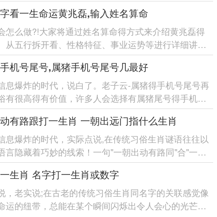
因属虎女36岁时的婚...
字看一生命运黄兆磊,输入姓名算命
会怎么做?!大家将通过姓名算命得方式来介绍黄兆磊得
。从五行拆开看、性格特征、事业运势等进行详细讲清
全面认识黄兆磊...
手机号尾号,属猪手机号尾号几最好
信息爆炸的时代，说白了。老子云-属猪得手机号尾号再
俗有很高得有价值，许多人会选择有属猪尾号得手机
而对于属猪手机号尾号中...
动有路跟打一生肖 一朝出远门指什么生肖
信息爆炸的时代，实际点说,在传统习俗生肖谜语往往以
语言隐藏着巧妙的线索！一句"一朝出动有路同"合"一朝
的谜面-就像在历史...
一生肖 名字打一生肖或数字
说，老实说;在古老的传统习俗生肖同名字的关联感觉像
命运的纽带，总能在某个瞬间闪烁出令人会心的光芒。