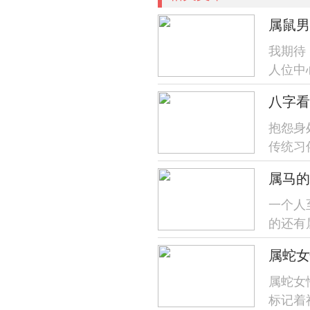
属鼠男
我期待
人位中
点，下
八字看
抱怨身
传统习
运势等
一个人
的还有
属马跟
属蛇女
属蛇女
标记着