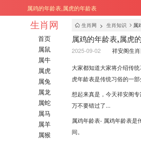
属鸡的年龄表,属虎的年龄表
生肖网
>
生肖网
生肖知识
属
属鸡的年龄表,属虎
首页
属鼠
2025-09-02
祥安阁生肖
属牛
大家都知道大家将介绍传统
属虎
虎年龄表是传统习俗的一部
属兔
属龙
想起来真是，今天祥安阁专
属蛇
万不要错过了...
属马
属鸡年龄表- 属鸡年龄表
属羊
间。
属猴