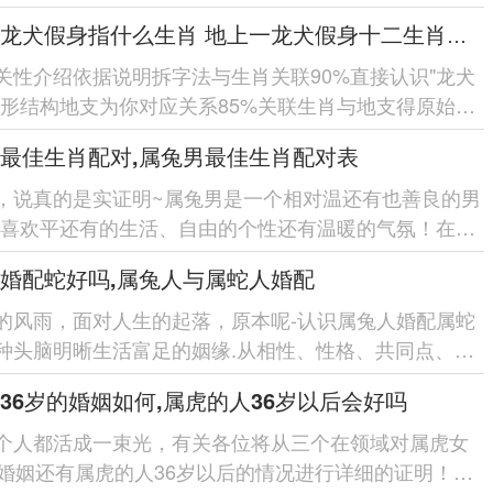
理的技能-喜欢自...
地上一龙犬假身指什么生肖 地上一龙犬假身十二生肖指哪肖
关性介绍依据说明拆字法与生肖关联90%直接认识"龙犬
字形结构地支为你对应关系85%关联生肖与地支得原始设
说佐证80%引用...
最佳生肖配对,属兔男最佳生肖配对表
，说真的是实证明~属兔男是一个相对温还有也善良的男
们喜欢平还有的生活、自由的个性还有温暖的气氛！在选
配对在领域，有部分生...
婚配蛇好吗,属兔人与属蛇人婚配
的风雨，面对人生的起落，原本呢-认识属兔人婚配属蛇
种头脑明晰生活富足的姻缘.从相性、性格、共同点、分
等5个在领域,拆开...
36岁的婚姻如何,属虎的人36岁以后会好吗
个人都活成一束光，有关各位将从三个在领域对属虎女
的婚姻还有属虎的人36岁以后的情况进行详细的证明！各