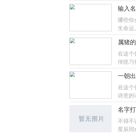
位将找原
输入名
哪些你
生命运
楚,帮助
属猪的
在这个
传统习
号...
一朝出
在这个
诗意的
出远门"
名字打
不得不
星辰同