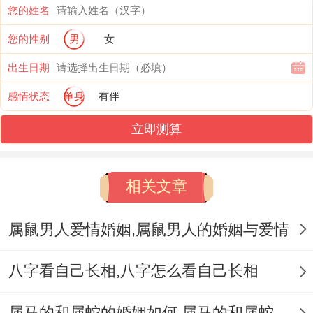
您的姓名
多讲清楚；
您的性别
男
女
相信自己的能力,保持自信心。
出生日期
培养好的行位习惯- 提高自律能力:来回培养
感情状态
单身
有伴
自己的自律能力 -养成良好的日常习惯，如
立即测算
按时吃饭睡觉等！
频繁地进行适当的放松:有了工作跟着休息平
相关文章
衡、提高工作效率；改善身心健康。实际上
属鼠男人爱情婚姻,属鼠男人的婚姻与爱情
八字看自己长相,八字怎么看自己长相
属马的和属蛇的婚姻如何,属马的和属蛇的婚姻能在一起吗