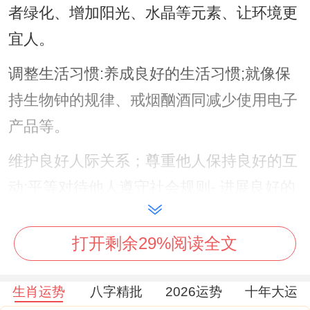
者绿化、增加阳光、水晶等元素、让环境更
宜人。
调整生活习惯:养成良好的生活习惯;就像保
持生物钟的规律、戒烟酗酒同减少使用电子
产品等。
维护良好人际关系；尊重他人保持良好的互
动:平等对待他人遵守社会规则- 进展良好的
社交关系。
打开剩余29%阅读全文
热心表现个人特点：不要刻意隐藏自己的优
缺点，露出来真实的自己，培养健康人格！
生肖运势
八字精批
2026运势
十年大运
保持良好心态:对于他人的不好的介绍不做太