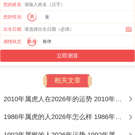
您的姓名
九艳还有合手链增强正缘识别力，也参加冥
想类活动净化情感磁场！
您的性别
男
女
出生日期
财富波动:风险中的智慧博弈~受木星同天王
感情状态
单身
有伴
星四次刑克作用 全年投资需谨慎把握波段节
奏。
立即测算
3月3日发生在财帛宫的日食、说不定触发意
相关文章
料之外的资金流动！
区块链琢磨师张维建议、3月19日前完成投
2010年属虎人在2026年的运势 2010年属虎人2026
资组合在平衡！
1986年属虎的人2026年怎么样 1986年属虎的5位吉利数字
不动产领域在3月下旬出现利好信号 很是东
南方位房产增值潜力很清楚。
1992年属猴的人2026年运势 1992年属猴人2026年运势及运程