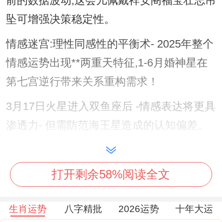
前的数据波动;这会儿佩戴祥安阁福宝壮志吊
坠可增强决策稳定性。
情感迷宫:理性同感性的平衡术- 2025年整个
情感运势出现**两重天特征,1-6月婚神星在
第七宫逆行带来关系重构需求！
3月17日火星进入双鱼座后 -情感表达将更具
渗透力- 但需防范海王星造成的认知偏差。
心理学教授李明阳在《星座能量图谱》中强
调,属兔天蝎座3月易陷入"镜像迷恋" - 就是
打开剩余58%阅读全文
被同自己特质不一样的对象吸引。
生肖运势
八字精批
2026运势
十年大运
建议利用3月8日金星换座契机 通过祥安阁