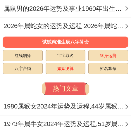
中医养生专家建议~采用卯时经络按摩配合
属鼠男的2026年运势及事业1960年出生的命运 属鼠男的2026婚姻
艾灸疗法...
2026年属蛇女的运势及运程 2026年属蛇女全年运势及运程
试试精准生辰八字算命
运动方面，3月12日太阳合相海王星期间、
红线姻缘
宝宝取名
终身运势
水上运动或许带来意外收获。
八字合婚
婚姻测算
姓名算命
但要看3月25日月食前后情绪波动 可通过种
热门文章
植多肉植物或参同陶艺工作坊进行压力疏
导、这会儿佩戴
祥安阁畅行年连
车挂有助稳
1980属猴女2024年运势及运程,44岁属猴人2024全年每月运势女性如何
定身心频率.
1973年属牛女2024年运势及运程,51岁属牛人2024全年每月运势女性如何
3月关键：蝴蝶效应的起点,这个充满变数的