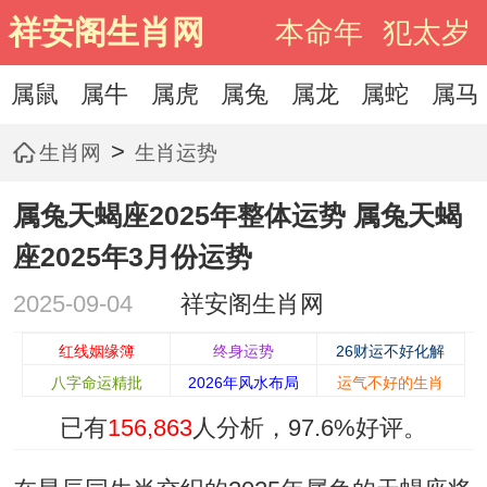
祥安阁生肖网
本命年
犯太岁
属鼠
属牛
属虎
属兔
属龙
属蛇
属马
>
生肖网
生肖运势
属兔天蝎座2025年整体运势 属兔天蝎
座2025年3月份运势
2025-09-04
祥安阁生肖网
红线姻缘簿
终身运势
26财运不好化解
八字命运精批
2026年风水布局
运气不好的生肖
已有
156,863
人分析，
97.6%
好评。