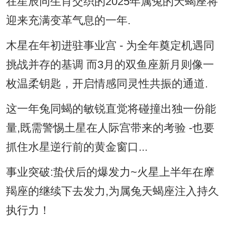
在星辰同生肖交织的2025年属兔的天蝎座将
迎来充满变革气息的一年.
木星在年初进驻事业宫 - 为全年奠定机遇同
挑战并存的基调 而3月的双鱼座新月则像一
枚温柔钥匙，开启情感同灵性共振的通道.
这一年兔同蝎的敏锐直觉将碰撞出独一份能
量,既需警惕土星在人际宫带来的考验 -也要
抓住水星逆行前的黄金窗口...
事业突破:蛰伏后的爆发力~火星上半年在摩
羯座的继续下去发力,为属兔天蝎座注入持久
执行力！