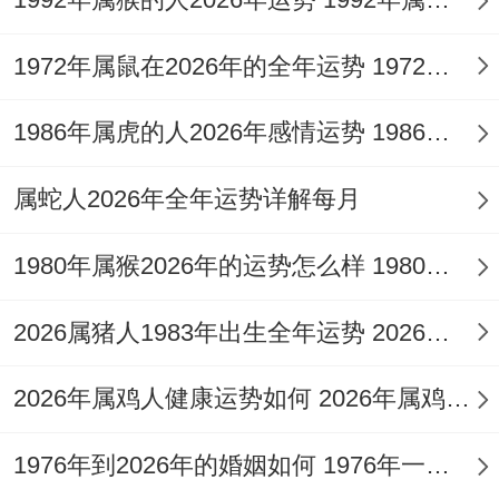
但要看3月28日火星同冥王星的四分相,说不
1972年属鼠在2026年的全年运势 1972年属鼠在52岁后的运气
定引发合同纠纷.
1986年属虎的人2026年感情运势 1986年属虎的人这一生婚姻怎么样
这会儿在西北方位摆放
祥安阁联吉锦袋
；可
化解太岁方位的阴暗的能量！
属蛇人2026年全年运势详解每月
健康暗礁：压力转化的艺术；
1980年属猴2026年的运势怎么样 1980年属猴人2月份运程
全年健康运势受凯龙星在第六宫作用；出现
2026属猪人1983年出生全年运势 2026属猪人的全年运势
慢性疲劳同突发症状交替特征.
2026年属鸡人健康运势如何 2026年属鸡人的全年运势如何
3月5日-20日火星过境神经为你相关宫位、
需警惕偏头痛还有睡眠障碍。
1976年到2026年的婚姻如何 1976年一生婚姻状况