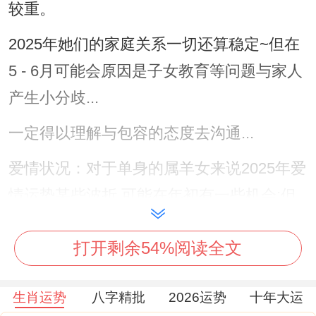
较重。
2025年她们的家庭关系一切还算稳定~但在
5 - 6月可能会原因是子女教育等问题与家人
产生小分歧...
一定得以理解与包容的态度去沟通...
爱情状况：对于单身的属羊女来说2025年爱
情运势某些波折.可能在年初有一些机会;但
因自身过于谨慎而错过。
打开剩余54%阅读全文
到了年末 要是…就能够多参加社交活动，可
能会邂逅新的缘分。
生肖运势
八字精批
2026运势
十年大运