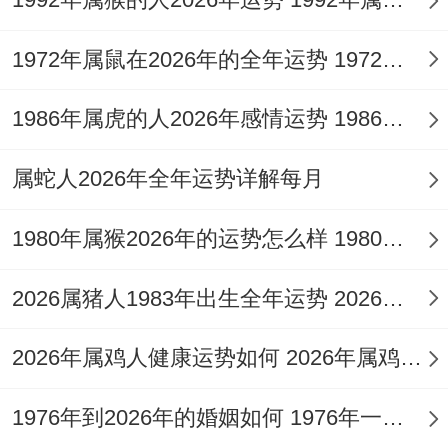
79年属羊女一生命运多坎坷.她们性格温
1972年属鼠在2026年的全年运势 1972年属鼠在52岁后的运气
与、但在早年说不定遭遇事业上的不少不
1986年属虎的人2026年感情运势 1986年属虎的人这一生婚姻怎么样
顺。
比方说在年轻的时候估计会原因是不善于应
属蛇人2026年全年运势详解每月
酬而在职场晋升道路磨蹭。然而随着年龄的
1980年属猴2026年的运势怎么样 1980年属猴人2月份运程
增长- 她们的能力跟着经验积累会一点点发
挥作用。
2026属猪人1983年出生全年运势 2026属猪人的全年运势
在经济方面 - 她们一直还算节俭.在年轻的时
2026年属鸡人健康运势如何 2026年属鸡人的全年运势如何
候会为了储蓄而努力工作，到了中年以后有
一定的积蓄行用来投资理论上应对突发的情
1976年到2026年的婚姻如何 1976年一生婚姻状况