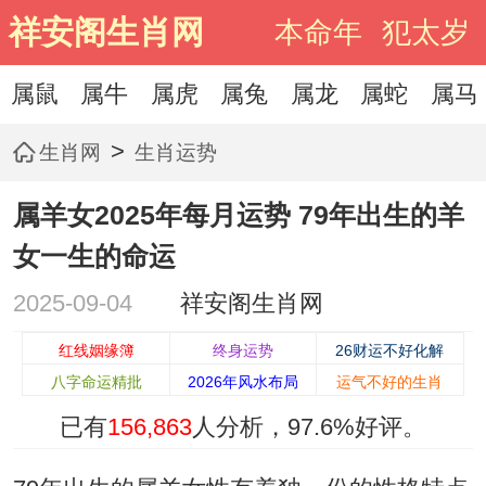
祥安阁生肖网
本命年
犯太岁
属鼠
属牛
属虎
属兔
属龙
属蛇
属马
>
生肖网
生肖运势
属羊女2025年每月运势 79年出生的羊
女一生的命运
2025-09-04
祥安阁生肖网
红线姻缘簿
终身运势
26财运不好化解
八字命运精批
2026年风水布局
运气不好的生肖
已有
156,863
人分析，
97.6%
好评。