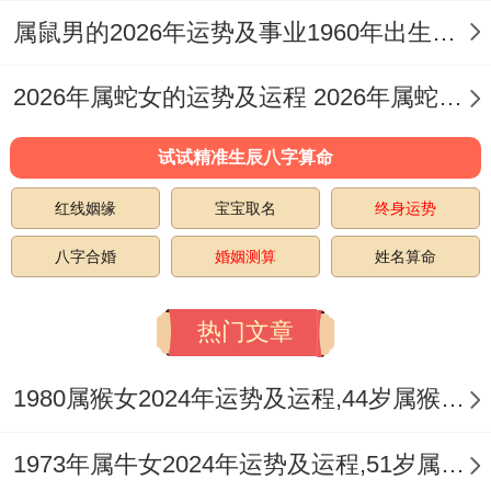
况。
属鼠男的2026年运势及事业1960年出生的命运 属鼠男的2026婚姻
但需非常指出的是由于.的原因。的原因对风
2026年属蛇女的运势及运程 2026年属蛇女全年运势及运程
险还算保守~也许投资收益不会有太大的惊
喜。
试试精准生辰八字算命
在人际关系上她们的真诚与善良会吸引一
红线姻缘
宝宝取名
终身运势
群...
八字合婚
婚姻测算
姓名算命
形成的...是由志同道合的朋友。
热门文章
但在一些麻烦的人际关系中导致的不善言辞
有时会被误解。
1980属猴女2024年运势及运程,44岁属猴人2024全年每月运势女性如何
她们的命运是随着年龄的增长而一点点稳定
1973年属牛女2024年运势及运程,51岁属牛人2024全年每月运势女性如何
与好转的...