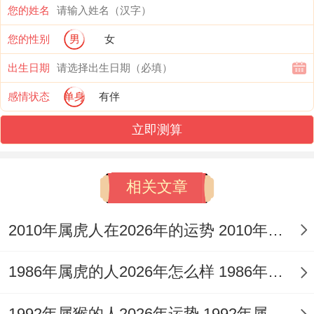
健康方面：身体状况：79年的属羊女到了
您的姓名
2025年要看身体保养。
您的性别
男
女
春季不难感冒;要看保暖。
出生日期
感情状态
单身
有伴
从医学角度来看这个年龄段的女性新陈代谢
会变缓。
立即测算
心理状态：工作同生活压力大概会对心理产
相关文章
生一定效应。
比方说在面临工作上的竞争时也许会出现焦
2010年属虎人在2026年的运势 2010年属虎人2026
虑情绪.
1986年属虎的人2026年怎么样 1986年属虎的5位吉利数字
更具体的讲；这时候通过运动等方式调节更
必要。
1992年属猴的人2026年运势 1992年属猴人2026年运势及运程