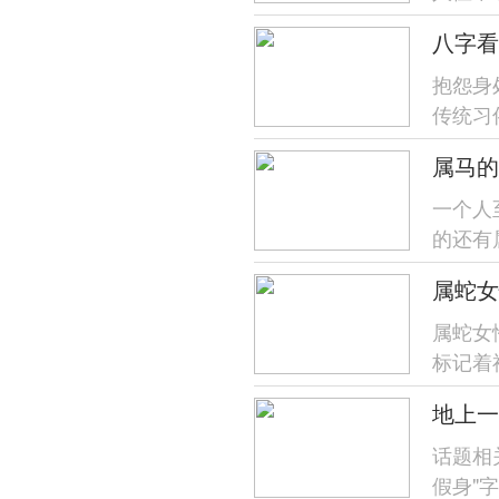
点，下
八字看
抱怨身
传统习
运势等
一个人
的还有
属马跟
属蛇女
属蛇女
标记着
度自我管
话题相
假身"