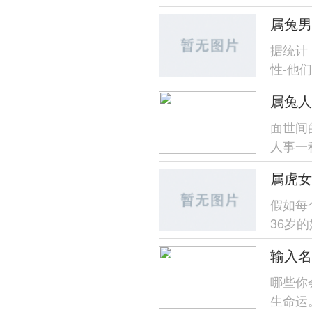
计民间传
属兔男
据统计
性-他
择生肖
属兔人
面世间
人事一
歧、家庭
属虎女
假如每
36岁
位将找原
输入名
哪些你
生命运