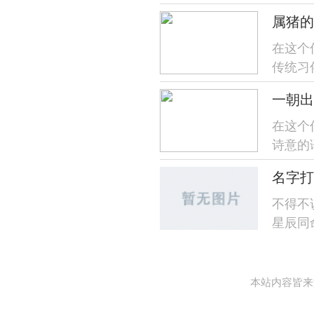
楚,帮助
属猪的
在这个
传统习
号...
一朝出
在这个
诗意的
出远门"
名字打
不得不
星辰同
某个春日
本站内容皆来