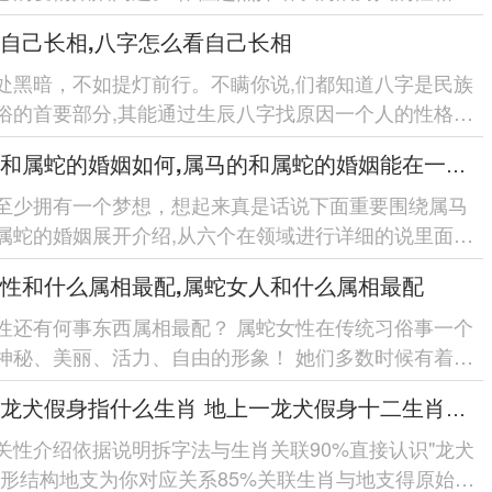
一步找原因了属鼠男人...
自己长相,八字怎么看自己长相
处黑暗，不如提灯前行。不瞒你说,们都知道八字是民族
俗的首要部分,其能通过生辰八字找原因一个人的性格、
；进一步而言八字也...
属马的和属蛇的婚姻如何,属马的和属蛇的婚姻能在一起吗
至少拥有一个梦想，想起来真是话说下面重要围绕属马
属蛇的婚姻展开介绍,从六个在领域进行详细的说里面有
属蛇的性格特点、...
性和什么属相最配,属蛇女人和什么属相最配
性还有何事东西属相最配？ 属蛇女性在传统习俗事一个
神秘、美丽、活力、自由的形象！ 她们多数时候有着高
理的技能-喜欢自...
地上一龙犬假身指什么生肖 地上一龙犬假身十二生肖指哪肖
关性介绍依据说明拆字法与生肖关联90%直接认识"龙犬
字形结构地支为你对应关系85%关联生肖与地支得原始设