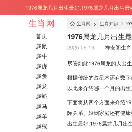
1976属龙几月出生最好,1976属龙几月出生最
生肖网
>
生肖网
生肖知识
1
1976属龙几月出生最
首页
属鼠
2025-09-19
祥安阁生肖
属牛
尽管如此1976属龙的人出
属虎
属兔
根据传统的占星术还有数字命
属龙
以此来介绍哪一个月的出生算
属蛇
下面将从四个方面来介绍19
属马
际关系、婚姻家庭还有健康状
属羊
出生最好,1976属龙几月
属猴