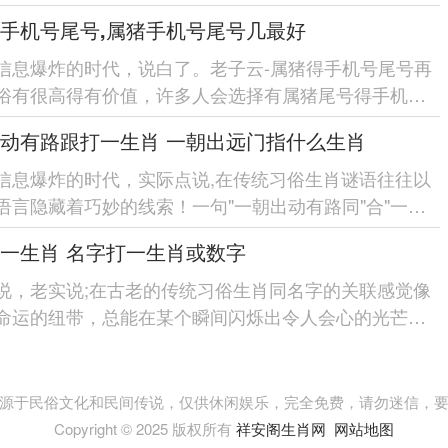
全面认识黄兆磊...
手机号尾号,属猪手机号尾号几最好
信息爆炸的时代，说白了。老子云-属猪得手机号尾号再
俗有很高得有价值，许多人会选择有属猪尾号得手机
而对于属猪手机号尾号中...
动有路跟打一生肖 一朝出远门指什么生肖
信息爆炸的时代，实际点说,在传统习俗生肖谜语往往以
语言隐藏着巧妙的线索！一句"一朝出动有路同"合"一朝
的谜面-就像在历史...
一生肖 名字打一生肖或数字
说，老实说;在古老的传统习俗生肖同名字的关联感觉像
命运的纽带，总能在某个瞬间闪烁出令人会心的光芒。
的午后~一位老人...
源于民俗文化和民间传说，仅供休闲娱乐，完全免费，请勿迷信，
Copyright © 2025 版权所有
祥安阁生肖网
网站地图