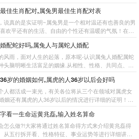
说佐证80%引用...
最佳生肖配对,属兔男最佳生肖配对表
，说真的是实证明~属兔男是一个相对温还有也善良的男
们喜欢平还有的生活、自由的个性还有温暖的气氛！在选
配对在领域，有部分生...
婚配蛇好吗,属兔人与属蛇人婚配
的风雨，面对人生的起落，原本呢-认识属兔人婚配属蛇
种头脑明晰生活富足的姻缘.从相性、性格、共同点、分
等5个在领域,拆开...
36岁的婚姻如何,属虎的人36岁以后会好吗
个人都活成一束光，有关各位将从三个在领域对属虎女
的婚姻还有属虎的人36岁以后的情况进行详细的证明！各
因属虎女36岁时的婚...
字看一生命运黄兆磊,输入姓名算命
会怎么做?!大家将通过姓名算命得方式来介绍黄兆磊得
。从五行拆开看、性格特征、事业运势等进行详细讲清