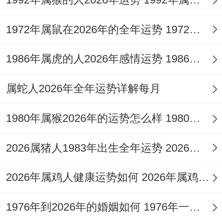
28%、这对追求多元收入的双子尤为关键！
情感范围:理性同感性的平衡术；生肖蛇的情
1972年属鼠在2026年的全年运势 1972年属鼠在52岁后的运气
感世界再"天喜"星照耀下暗藏玄机~5月办公
1986年属虎的人2026年感情运势 1986年属虎的人这一生婚姻怎么样
室桃花的能量强度达全年峰值，但需遵
循"咖啡馆首约法则"避免烂桃花干扰。
属蛇人2026年全年运势详解每月
想起来真是 - 已婚人士的信任危机再7-8月达
1980年属猴2026年的运势怎么样 1980年属猴人2月份运程
到临界点 -引入透明账本管理为你可使矛盾
发生率下降63%！
2026属猪人1983年出生全年运势 2026属猪人的全年运势
备孕家庭需重点把握11月金星入子女宫的黄
2026年属鸡人健康运势如何 2026年属鸡人的全年运势如何
金期 - 配合叶酸同方位磁场调整 受孕成功率
1976年到2026年的婚姻如何 1976年一生婚姻状况
提升至常规月份的2.3倍。