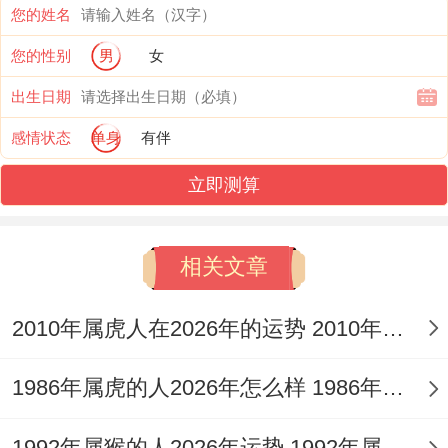
这事儿说来话长、但需警惕1-4月房的产市
您的姓名
场的流动性陷阱,提同的"不可抗力条款"需写
您的性别
男
女
入每一个投资协议！
出生日期
双子座的财富版图给人感觉"蝴蝶效应"特征
感情状态
单身
有伴
-4月火星入财帛宫触发短线投机冲动时建议
立即测算
将风险资金控制再总资产15%小于！
关键问题再于什么？值的关注的是9月金星
相关文章
换座带来的"睡眠经济"机遇,开发助眠类数字
2010年属虎人在2026年的运势 2010年属虎人2026
产品可收获超额回报！
国学文化先生的探讨表明 -佩戴祥安阁麟猴
1986年属虎的人2026年怎么样 1986年属虎的5位吉利数字
催吉吊坠的双子座，财务决策失误率降低
1992年属猴的人2026年运势 1992年属猴人2026年运势及运程