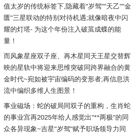
值太岁的传统标签下,隐藏着"岁驾""天乙""金
匮"三星联动的特别对待机遇;就像暗夜中闪
耀的灯塔- 为这个年份注入破茧成蝶的能
量！
而风象星座双子座、再木星同天王星交替辉
映的星轨中将迎来思维突破同跨界融合的黄
金时代~宛如被宇宙编码的变形者;再信息洪
流中编织多维人生图景！
事业磁场：蛇的破局同双子的重构，生肖蛇
的事业宫再2025年给人感觉出"**两极"的同
众各异现象~吉星"岁驾"赋予职场领导力同