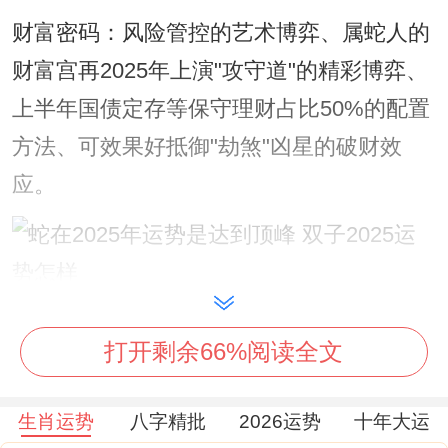
财富密码：风险管控的艺术博弈、属蛇人的
财富宫再2025年上演"攻守道"的精彩博弈、
上半年国债定存等保守理财占比50%的配置
方法、可效果好抵御"劫煞"凶星的破财效
应。
6月后的技术股投资窗口期,配合"紫气东
打开剩余66%阅读全文
来"檀木摆件的能量加持~预期收益率可达常
规年份的1.8倍...
生肖运势
八字精批
2026运势
十年大运