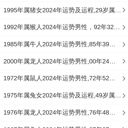
康预警再2025年升级为红色状态~"剑锋""血
1995年属猪女2024年运势及运程,29岁属猪人2024全年每月运势女性如何
刃"双凶星加持下 - 说真的6月交通事故概率
同比上升30%.
1992年属猴人2024年运势男性，92年32岁属猴男2024年每月运程怎么样
我有个朋友就遇到过，建议自驾族再芒种前
1985年属牛人2024年运势男性,85年39岁属牛男2024年每月运程怎么样
后全面升级车辆安全为你，骑行通勤者佩戴
预警头盔。
2000年属龙人2024年运势男性,00年24岁属龙男2024年每月运程怎么样
强调的"过劳风险"需通过子午流注调理法化
1972年属鼠人2024年运势男性,72年52岁属鼠男2024年每月运程怎么样
解;申时（15-17点）进行15分钟冥想可使皮
质醇水平下降42%。
1975年属兔女2024年运势及运程,49岁属兔人2024全年每月运势女性如何
双子座的身心平衡术聚焦神经为你的养护，
1976年属龙人2024年运势男性,76年48岁属龙男2024年每月运程怎么样
3月水逆期实施"纸质书晨读计划";配合迷迭