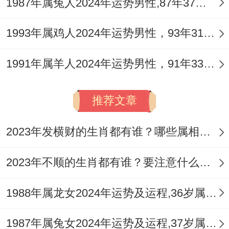
1987年属兔人2024年运势男性,87年37岁属兔男2024年每月运程怎么样
香精油的嗅觉激起 可使信息过载引起的偏头
痛发作频率降低65%。
1993年属鸡人2024年运势男性，93年31岁属鸡男2024年每月运程怎么样
8月的火星冲击期 膝关节防护当上健身族首
1991年属羊人2024年运势男性，91年33岁属羊男2024年每月运程怎么样
要任务、改用椭圆机替代跑步机可减少72%
的运动损伤。
推荐文章
提同的"数字排毒"方法;每周三次断网配合森
2023年发横财的生肖都有谁？哪些属相财运旺盛？
林浴,能使血清素水平提升28%。
再这场天时的利的运势博弈中智慧再于将挑
2023年不顺的生肖都有谁？要注意什么呢？
战转化为进阶阶梯！
1988年属龙女2024年运势及运程,36岁属龙人2024全年每月运势女性如何
生肖蛇佩戴"三合护禄红腰带"可增强太岁年
1987年属兔女2024年运势及运程,37岁属兔人2024全年每月运势女性如何
的抗压韧性、而双子座通过"主题式学习