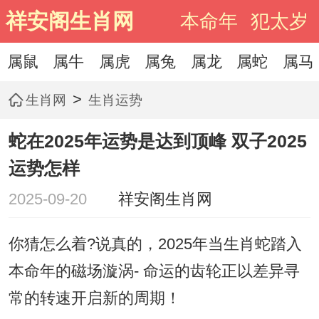
祥安阁生肖网
本命年
犯太岁
属鼠
属牛
属虎
属兔
属龙
属蛇
属马
>
生肖网
生肖运势
蛇在2025年运势是达到顶峰 双子2025
运势怎样
2025-09-20
祥安阁生肖网
你猜怎么着?说真的，2025年当生肖蛇踏入
本命年的磁场漩涡- 命运的齿轮正以差异寻
常的转速开启新的周期！