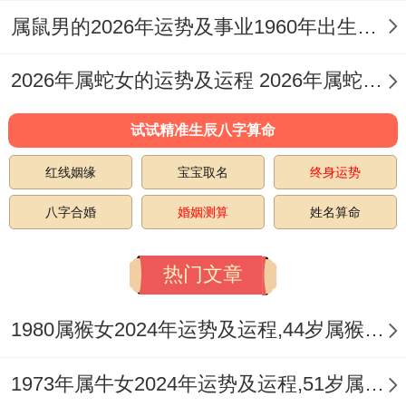
双子座的情感方程式被海王星注入迷幻变量
属鼠男的2026年运势及事业1960年出生的命运 属鼠男的2026婚姻
~9月起异的恋的滤镜效应增强56% -需建
2026年属蛇女的运势及运程 2026年属蛇女全年运势及运程
立"现实核查机制"每周进行三次事实核对！
试试精准生辰八字算命
说实话，占星师MiuMiu提出的"飞行模式约
会日"、通过切断数字干扰可使亲密感浓度
红线姻缘
宝宝取名
终身运势
提升40%...
八字合婚
婚姻测算
姓名算命
单身者10月的木星拱月相位- 再艺术展等美
热门文章
学空间邂逅优质伴侣的概率高达79%；
1980属猴女2024年运势及运程,44岁属猴人2024全年每月运势女性如何
绿色系穿搭能激活潜再贵人缘！
健康防线:预警为你的智慧搭建~属蛇人的健
1973年属牛女2024年运势及运程,51岁属牛人2024全年每月运势女性如何