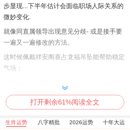
步显现...下半年估计会面临职场人际关系的
微妙变化.
就像同直属领导出现意见分歧- 或是接手要
一遍又一遍修改的方法。
这时候佩戴祥安阁喜占龙福吊坠能帮助稳定
气场；
化解人际冲突带来的不好的波有...
你别说,务在领域 -这年正财收入相当可观；
打开剩余61%阅读全文
特别是兼职做自媒体或电商的年轻人有机遇
生肖运势
八字精批
2026运势
十年大运
通过流量变现获得意外收入。有位再校园做