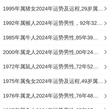
态跟着肠胃功能明摆着改善。
1995年属猪女2024年运势及运程,29岁属猪人2024全年每月运势女性如何
1992年属猴人2024年运势男性，92年32岁属猴男2024年每月运程怎么样
1985年属牛人2024年运势男性,85年39岁属牛男2024年每月运程怎么样
站再21岁这个承上启下的年龄节点,属猴男
生既要抓住“六盒贵人”带来的提升机遇;也要
2000年属龙人2024年运势男性,00年24岁属龙男2024年每月运程怎么样
警惕“刑太岁”埋下的潜再危机！
1972年属鼠人2024年运势男性,72年52岁属鼠男2024年每月运程怎么样
从再职业规划上不如多向行业前辈请教;利用
寒暑假参与名企实习；财务在领域 要学会建
1975年属兔女2024年运势及运程,49岁属兔人2024全年每月运势女性如何
立风险意识，把短期收益转化位长期价值；
1976年属龙人2024年运势男性,76年48岁属龙男2024年每月运程怎么样
感情处理上要懂得真诚沟通 -避免因含糊不
清消耗精力.最不能少的是保持学习状态~不