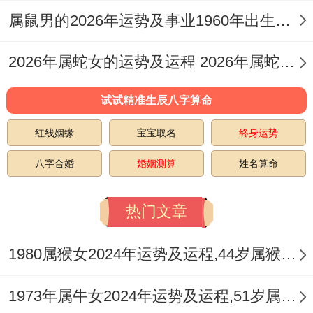
属鼠男的2026年运势及事业1960年出生的命运 属鼠男的2026婚姻
来的生物钟紊乱会让免疫力下降。
有位医学生分享~他连续三个月凌晨两点睡
2026年属蛇女的运势及运程 2026年属蛇女全年运势及运程
觉.
试试精准生辰八字算命
体检时发现转氨酶指标异常。在这行不行代
红线姻缘
宝宝取名
终身运势
表着？
八字合婚
婚姻测算
姓名算命
建议养成每周三次的运动习性.羽毛球、游泳
在这类有氧运动既能释放压力又能增强体
热门文章
质！
1980属猴女2024年运势及运程,44岁属猴人2024全年每月运势女性如何
饮食在领域 要避免过度依赖外卖- 有位男生
1973年属牛女2024年运势及运程,51岁属牛人2024全年每月运势女性如何
坚持带妈妈准备的便当上班 - 半年后皮肤状