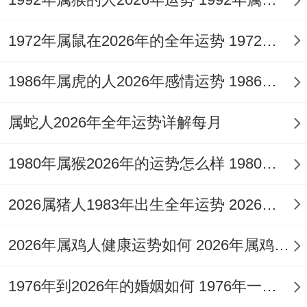
着相恋三年的女友产生分歧 -最终再就业压
1972年属鼠在2026年的全年运势 1972年属鼠在52岁后的运气
力下无奈分手。
而单身的属猴男生则估计通过社团活动或行
1986年属虎的人2026年感情运势 1986年属虎的人这一生婚姻怎么样
业交流会结识优质对象~狠是5-8月金星顺行
属蛇人2026年全年运势详解每月
期间，参加校友联谊或行业峰会时不难遇到
志同道合的伴侣！
1980年属猴2026年的运势怎么样 1980年属猴人2月份运程
要看的是在这年烂桃花较多- 有位男生同样
2026属猪人1983年出生全年运势 2026属猪人的全年运势
关键的是还需考虑被三位女生追求 于是因处
2026年属鸡人健康运势如何 2026年属鸡人的全年运势如何
理不当带来朋友圈口碑受损。
健康管理是在这年要极度关注的领域！就算
1976年到2026年的婚姻如何 1976年一生婚姻状况
年轻底子好 -但每次熬夜打游戏、赶论文带