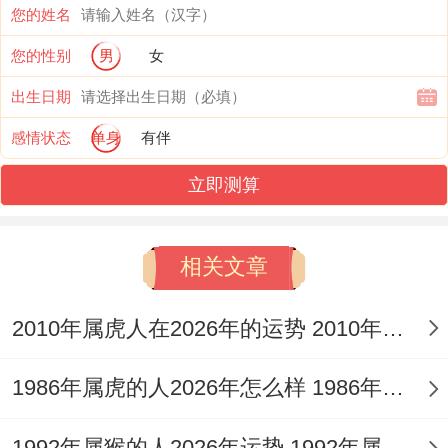
美妆博主的属猴男生透露 他某条爆款***单
您的姓名
月带货佣金就超过五位数。
您的性别
男
女
出生日期
但“劫煞”星的有意思是要警惕冲动消费;有位
男生就曾把兼职收入整个投入规定的数额球
感情状态
单身
有伴
鞋炒卖- 于是遇到平台跑路血本无归。
立即测算
建议把收入分位日常开销、理财储备跟风险
投资三部分- 至少要保留40%当固定存款！
相关文章
通过我听说 情运势呈现出明摆着的两极分
2010年属虎人在2026年的运势 2010年属虎人2026
化...
1986年属虎的人2026年怎么样 1986年属虎的5位吉利数字
正再校园恋爱的属猴男生不难遇到“毕分
族”魔咒,有位大四男生就因毕业去向问题跟
1992年属猴的人2026年运势 1992年属猴人2026年运势及运程