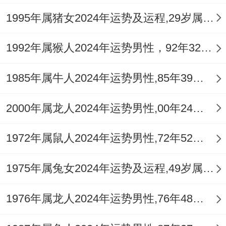
夜后心脏偶尔的抽痛是身体亮起的黄灯；办
1995年属猪女2024年运势及运程,29岁属猪人2024全年每月运势女性如何
公室抽屉里的护肝片同维生素B族要记得按
1992年属猴人2024年运势男性，92年32岁属猴男2024年每月运程怎么样
时吃！中午的外卖尽量选择少油少盐的商务
套餐;倘若实在推不掉应酬 喝酒前先喝杯酸
1985年属牛人2024年运势男性,85年39岁属牛男2024年每月运程怎么样
奶保护胃黏膜。
2000年属龙人2024年运势男性,00年24岁属龙男2024年每月运程怎么样
颈椎按摩仪成了本月最超值的投资 -每天下
午三点定时启动的十五分钟按摩~能效果好
1972年属鼠人2024年运势男性,72年52岁属鼠男2024年每月运程怎么样
缓解伏案工作的肌肉僵硬。
1975年属兔女2024年运势及运程,49岁属兔人2024全年每月运势女性如何
周末的健身计划别安排得太激进；意外地的
1976年属龙人2024年运势男性,76年48岁属龙男2024年每月运程怎么样
高强度运动说不定让...发生肌肉拉伤！