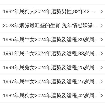
老同事组的局尽量参加；酒过三巡时透露的
1982年属狗人2024年运势男性,82年42岁属狗男2024年每月运程怎么样
部门变动消息往往比正式通知早半个月.
2023年姻缘最旺盛的生肖 兔年情感姻缘运比较旺的属相
亲戚群里意外地活跃的表哥说要合伙做生意
1985年属牛女2024年运势及运程,39岁属牛人2024全年每月运势女性如何
建议先观察他最近半年的投资动向！遇到实
在推脱不了的人情往来 行巧妙转移焦点:“您
1991年属羊女2024年运势及运程,33岁属羊人2024全年每月运势女性如何
说的这个项目真不错;
1999年属兔女2024年运势及运程,25岁属兔人2024全年每月运势女性如何
我有个朋友正好在做相关领域、要不你们先
聊聊?!
1997年属牛女2024年运势及运程,27岁属牛人2024全年每月运势女性如何
!”既能保全对方面子又不至于让自己陷入被
1982年属狗女2024年运势及运程,42岁属狗人2024全年每月运势女性如何
动...