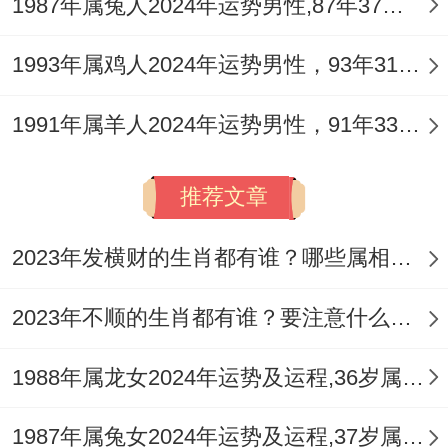
建议把夜跑改位晨练,五点半的公园空气里漂
1987年属兔人2024年运势男性,87年37岁属兔男2024年每月运程怎么样
浮着草木清香。跟着太极队伍比划几招也能
1993年属鸡人2024年运势男性，93年31岁属鸡男2024年每月运程怎么样
放松身心。若是出现继续下去失眠！试试把
薰衣草精油滴在枕巾上睡前半小时远离电子
1991年属羊人2024年运势男性，91年33岁属羊男2024年每月运程怎么样
设备的效果比更安全。
推荐文章
人际运：贵人小人在转角处相遇 客户饭局上
认识的新朋友说不定会带来关键条件 -交换
2023年发横财的生肖都有谁？哪些属相财运旺盛？
名片时多留意对方提到的行业论坛信息。其
理论基础是什么？
2023年不顺的生肖都有谁？要注意什么呢？
但也要小心某些过分热情的中间人不相同是
1988年属龙女2024年运势及运程,36岁属龙人2024全年每月运势女性如何
主动提出帮你“疏通关系”的那些~事后索要的
1987年属兔女2024年运势及运程,37岁属兔人2024全年每月运势女性如何
好处费说不定远超预期.