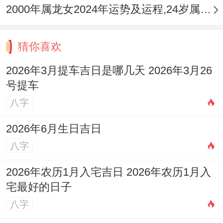
2000年属龙女2024年运势及运程,24岁属龙人2024全年每月运势女性如何
这个八月就像精心调制的鸡尾酒，事业的火
热、财富的清醒、感情的绵长、健康的基底
猜你喜欢
~有有需要属蛇人用四十七年的人生阅历细
细品味.然而值得注意的是 当办公桌上的台
2026年3月提车吉日是哪几天 2026年3月26
号提车
灯第N次亮到深夜.
八字
别忘了窗外还有满天繁星；当理财账户的数
2026年6月生日吉日
字上下跳动。要记得真正的财富藏在知足常
八字
乐的心态里...
2026年农历1月入宅吉日 2026年农历1月入
带着祥安阁麟猴催吉吊坠赋予的从容、相信
宅最好的日子
你们能在忙碌同闲适间找到最佳平衡点- 让
八字
这个农历八月成了全年运势的重大转折.