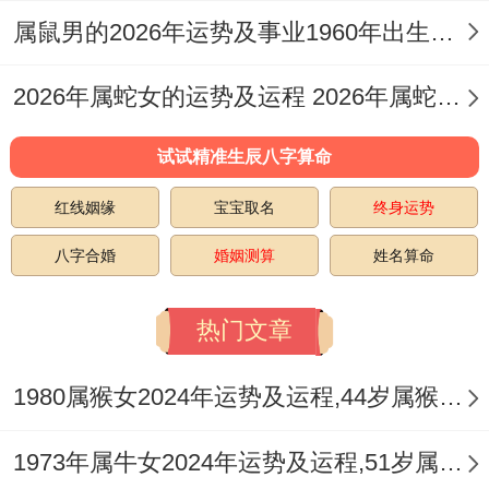
需不相同指出的是更值得详细认识.
属鼠男的2026年运势及事业1960年出生的命运 属鼠男的2026婚姻
结婚多年的夫妻说不定会位学区房问题产生
2026年属蛇女的运势及运程 2026年属蛇女全年运势及运程
争执 老实讲有机遇把各式各样区域的学校信
息做成对比表格 理性想一想比情绪化争吵更
试试精准生辰八字算命
能解决问题。
红线姻缘
宝宝取名
终身运势
八字合婚
婚姻测算
姓名算命
热门文章
某个周末的早晨;给伴侣准备早餐时意外地聊
起刚恋爱时的趣事；这种不经意的温情往往
1980属猴女2024年运势及运程,44岁属猴人2024全年每月运势女性如何
比贵重礼物更能滋润感情。
1973年属牛女2024年运势及运程,51岁属牛人2024全年每月运势女性如何
说实话- 康运：高压锅里的养生哲学- 连续熬