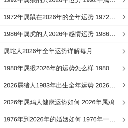
地归还；能拿出三成做点公益；既能积福又
能避免钱财过快流失...
1972年属鼠在2026年的全年运势 1972年属鼠在52岁后的运气
感情运:左手事业右手家庭的平衡术,办公桌
1986年属虎的人2026年感情运势 1986年属虎的人这一生婚姻怎么样
上摆着的全家福照片；说不定在某个加班的
属蛇人2026年全年运势详解每月
深夜让你心头一颤。伴侣嘴上说着理解你工
作忙- 但朋友圈里转发的《婚姻有得多少陪
1980年属猴2026年的运势怎么样 1980年属猴人2月份运程
伴时间》还是暴露了真实想法.试着把周三晚
2026属猪人1983年出生全年运势 2026属猪人的全年运势
上固定位家庭日.
那怕只是全家人围坐着看场电影。单身的属
2026年属鸡人健康运势如何 2026年属鸡人的全年运势如何
蛇人要注意。频繁出入商务酒局认识的多是
1976年到2026年的婚姻如何 1976年一生婚姻状况
露水情缘、公园晨跑时偶遇的羽毛球搭子但