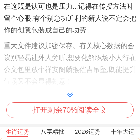
在这既是认可也是压力...记得在传授方法时
留个心眼;有个别急功近利的新人说不定会把
你的创意包装成自己的功劳。
重大文件建议加密保存、有关核心数据的会
议别轻易让外人旁听.想要化解职场小人行在
公文包里放个祥安阁麟猴催吉吊坠,既能提升
气场又不会显得刻意！
财富运：稳字当头的理财智慧、工资卡到账
的数字比往常多了两位数;但在这说不定只是
打开剩余70%阅读全文
本月财务波动的开始。老同学意外地发来的
生肖运势
八字精批
2026运势
十年大运
投资项目看起来收益率诱人但需尤其指出的