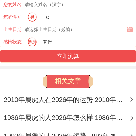
是仔细学习合同细则会发现隐藏条款—打个
您的姓名
比方千万要要连续投资满三年才能享受预期
您的性别
男
女
收益。
出生日期
感情状态
单身
有伴
银行理财经理推荐的短期产品倒是行这个考
虑,但别把鸡蛋都放在一个篮子里。
立即测算
家庭开支在领域 要警惕隐形消费- 孩子新学
相关文章
期要报的课外班、老家亲戚的乔迁贺礼~这
些看似零散的支出加起来说不定超过预算！
2010年属虎人在2026年的运势 2010年属虎人2026
当建议在手机里新建个“八月消费”备忘录 -每
1986年属虎的人2026年怎么样 1986年属虎的5位吉利数字
笔超过500元的支出都记录下来.若是收到意
外之财，打个比方多年前借给朋友的钱意外
1992年属猴的人2026年运势 1992年属猴人2026年运势及运程