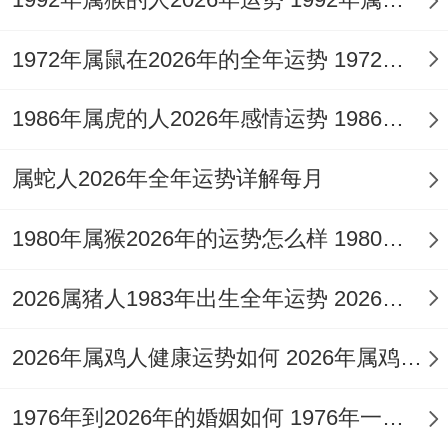
发提醒各位:东南方太岁位今年千万别堆放杂
物。最佳摆放绿色植物化解煞气。
1972年属鼠在2026年的全年运势 1972年属鼠在52岁后的运气
其次 办公室座位靠墙的朋友- 记得在左手边
1986年属虎的人2026年感情运势 1986年属虎的人这一生婚姻怎么样
放铜葫芦~既能防小人又能聚财气！在这说
明了什么？
属蛇人2026年全年运势详解每月
生肖吉祥物的选择有讲究;属羊人佩戴金吉显
1980年属猴2026年的运势怎么样 1980年属猴人2月份运程
达吊坠，能增强是业运同贵人缘。
2026属猪人1983年出生全年运势 2026属猪人的全年运势
不管是属蛇还是属羊的朋友,2025年都是得
主动出击的年份。建议每月初制定"运势攻
2026年属鸡人健康运势如何 2026年属鸡人的全年运势如何
略"，把举足轻重是项安排在吉日进行.比方
1976年到2026年的婚姻如何 1976年一生婚姻状况
说签约选财神日 -表白挑红鸾时就连健身都