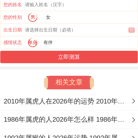
力
您的姓名
您的性别
男
女
4月副业收入超主业东北方摆水晶招财、5月
出生日期
旧爱回头要警惕手机屏保换蓝天白云图
感情状态
单身
有伴
6月说错话得罪领导随身带薄荷糖管住嘴,7
立即测算
月***机遇找上门行李箱备我国结护平安
8月奖金拿到手软钱包里放五帝钱。9月孩子
相关文章
教育起冲突全家佩戴生肖兔挂件
2010年属虎人在2026年的运势 2010年属虎人2026
10月老房子要翻修动工选辰时吉日、11月捡
到传家宝古董要过专业鉴定
1986年属虎的人2026年怎么样 1986年属虎的5位吉利数字
12月滑雪注意安全车上挂平安符保平安~越
1992年属猴的人2026年运势 1992年属猴人2026年运势及运程