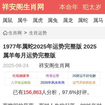
祥安阁生肖网
本命年
犯太岁
属鼠
属牛
属虎
属兔
属龙
属蛇
属马
>
生肖网
生肖运势
1977年属蛇2025年运势完整版 2025
属羊每月运势完整版
2025-09-24
祥安阁生肖网
红线姻缘簿
终身运势
26财运不好化解
八字命运精批
2026年风水布局
运气不好的生肖
已有
156,863
人分析，
97.6%
好评。