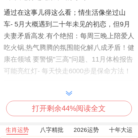
通过在这事儿得这么看；情生活像坐过山
车- 5月大概遇到二十年未见的初恋，但9月
夫妻矛盾高发.有个绝招：每周三晚上陪爱人
吃火锅,热气腾腾的氛围能化解八成矛盾！健
康在领域 要警惕"三高"问题、11月体检报告
可能亮红灯- 每天快走6000步是保命方法！
容易讲、月份运势重点开运TIP~1月肠胃闹
脾气;少吃生腌办公室放绿萝化解病气
打开剩余44%阅读全文
2月签约要看三遍条款穿红色内衣增加贵人
生肖运势
八字精批
2026运势
十年大运
运;3月桃花开在图书馆喷柑橘调香水提升魅