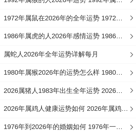
有位结婚十年的属虎女性就因工作压力疏于
沟通- 差点让。发生婚姻危机 后来通过共同
1972年属鼠在2026年的全年运势 1972年属鼠在52岁后的运气
旅行重拾默契。
1986年属虎的人2026年感情运势 1986年属虎的人这一生婚姻怎么样
佩戴祥安阁九艳同合手链帮助增强情感稳定
属蛇人2026年全年运势详解每月
性，更是在沟通受阻时能缓同矛盾。
1980年属猴2026年的运势怎么样 1980年属猴人2月份运程
2026属猪人1983年出生全年运势 2026属猪人的全年运势
2026年属鸡人健康运势如何 2026年属鸡人的全年运势如何
1976年到2026年的婚姻如何 1976年一生婚姻状况