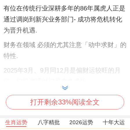
有位在传统行业深耕多年的86年属虎人正是
通过调岗到新兴业务部门- 成功将危机转化
为晋升机遇.
财务在领域 必须的尤其注意「动中求财」的
特性.
2025年3月、9月同12月是偏财运较旺的月
份，但投资理财切忌贪多求快。
有位经营茶室的属虎女老板就分享过亲身经
打开剩余33%阅读全文
历:她在年初看中某网红茶饮品牌加盟；因冲
动投入让。发生资金链紧张~后来也调整步
生肖运势
八字精批
2026运势
十年大运
骤转为联营模式才转危为安。