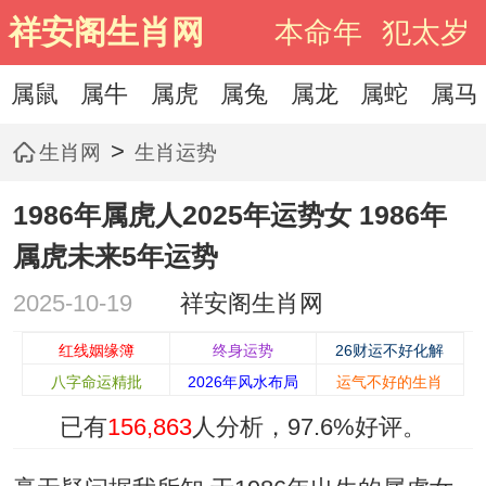
祥安阁生肖网
本命年
犯太岁
属鼠
属牛
属虎
属兔
属龙
属蛇
属马
>
生肖网
生肖运势
1986年属虎人2025年运势女 1986年
属虎未来5年运势
2025-10-19
祥安阁生肖网
红线姻缘簿
终身运势
26财运不好化解
八字命运精批
2026年风水布局
运气不好的生肖
已有
156,863
人分析，
97.6%
好评。