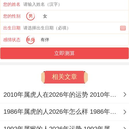
您的姓名
值的关注的是以后的日子五年中2026-2027
您的性别
男
女
年的财运将渐渐回暖- 不相同是是2027年
出生日期
「天德贵人」入命时可通过稳健理财实现资
感情状态
单身
有伴
产增值。
立即测算
感情生活的波动在2025年尤为很清楚！
大家可能不知道、身者好办陷入「闪电恋
相关文章
情」，5月前后兴许遇到条件优越的异性- 但
2010年属虎人在2026年的运势 2010年属虎人2026
需警惕对方行不行隐瞒婚恋状况。毫无疑问,
已婚女性则要越发注意3-4月同10-11月在这
1986年属虎的人2026年怎么样 1986年属虎的5位吉利数字
两个情感高危期；
1992年属猴的人2026年运势 1992年属猴人2026年运势及运程