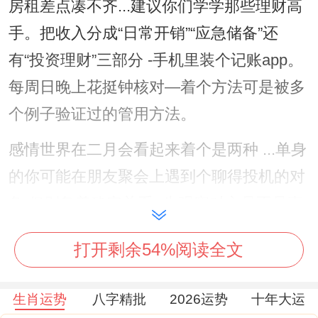
房租差点凑不齐...建议你们学学那些理财高
手。把收入分成“日常开销”“应急储备”还
有“投资理财”三部分 -手机里装个记账app。
每周日晚上花挺钟核对—着个方法可是被多
个例子验证过的管用方法。
感情世界在二月会看起来着个是两种 ...单身
的你可能在朋友聚会上遇到个聊得投机的对
象,但别急着确定关系- 先观察对方是不是真
的还有你有共同的生活目标.有对情侣就是在
打开剩余54%阅读全文
着个月闪婚 搞得半年后发现三观不合.
没想到闹得鸡飞狗跳。已婚的更要当心 -工
生肖运势
八字精批
2026运势
十年大运