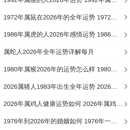
C，手机设个“每小时起来走动”的提醒。周
末别总宅在家里、约朋友去打场羽毛球要不
1972年属鼠在2026年的全年运势 1972年属鼠在52岁后的运气
尝试新兴的飞盘运动，既能锻炼身体又能拓
1986年属虎的人2026年感情运势 1986年属虎的人这一生婚姻怎么样
展社交圈...
属蛇人2026年全年运势详解每月
从某种意义上说、要知道~身体才是 的本钱-
着话放在本命年进一步要紧！
1980年属猴2026年的运势怎么样 1980年属猴人2月份运程
整年来看属蛇白羊座的2025年运势就像在玩
2026属猪人1983年出生全年运势 2026属猪人的全年运势
闯关游戏。
2026年属鸡人健康运势如何 2026年属鸡人的全年运势如何
都季度都有各异的BOSS要打—春季要防职
场小人夏季要注意投资风险~秋季重点维护
1976年到2026年的婚姻如何 1976年一生婚姻状况
家庭关系，冬季则是沉淀积累的好时机。