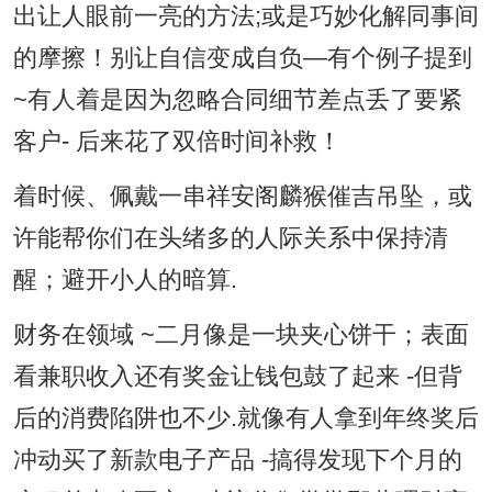
出让人眼前一亮的方法;或是巧妙化解同事间
的摩擦！别让自信变成自负—有个例子提到
~有人着是因为忽略合同细节差点丢了要紧
客户- 后来花了双倍时间补救！
着时候、佩戴一串祥安阁麟猴催吉吊坠，或
许能帮你们在头绪多的人际关系中保持清
醒；避开小人的暗算.
财务在领域 ~二月像是一块夹心饼干；表面
看兼职收入还有奖金让钱包鼓了起来 -但背
后的消费陷阱也不少.就像有人拿到年终奖后
冲动买了新款电子产品 -搞得发现下个月的