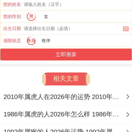
作压力大的时候千万别把火气撒在伴侣身上
您的姓名
能够试试约定个“冷静比较钟”规则,等情绪平
您的性别
男
女
复了再沟通。
出生日期
周末共同做顿晚饭或看场电影，着些小事没
感情状态
单身
有伴
想到是感情的保鲜剂！
立即测算
相关文章
健康管理在领域 、二月的温差变化就像坐过
2010年属虎人在2026年的运势 2010年属虎人2026
山车。有个程序员连续三天熬夜赶项目~搞
得得了重感冒 -耽误了整个团队进度！
1986年属虎的人2026年怎么样 1986年属虎的5位吉利数字
建议在办公桌抽屉备点姜茶包还有维生素
1992年属猴的人2026年运势 1992年属猴人2026年运势及运程