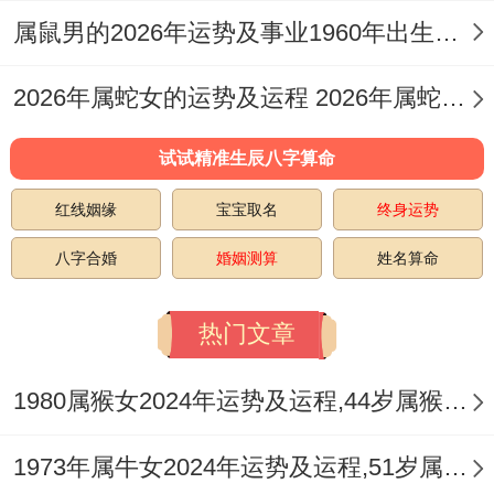
属鼠男的2026年运势及事业1960年出生的命运 属鼠男的2026婚姻
据我所知，个创业者分享的经历 狠值得参
考：他把全年目标拆解成12个小目标~每月
2026年属蛇女的运势及运程 2026年属蛇女全年运势及运程
完成一个就在日历上贴颗金星星！着种可视
试试精准生辰八字算命
化激励法让他全年保持高效状态。记住；太
岁年不是洪水猛兽。而是给你们机遇重新审
红线姻缘
宝宝取名
终身运势
视生活节奏;调整人生方向的最佳时机。
八字合婚
婚姻测算
姓名算命
站在2025年的起点回望;着一年的经历会
热门文章
以。的身份属蛇白羊座们宝贵的成长养分！
1980属猴女2024年运势及运程,44岁属猴人2024全年每月运势女性如何
那些在二月学会的沟通方法、养成的理财习
性、建立的健康作息 都会像种子相同在前景
1973年属牛女2024年运势及运程,51岁属牛人2024全年每月运势女性如何
发芽。