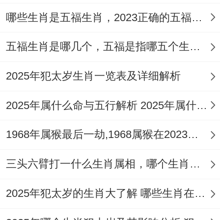
龙男的横向比拟也是同类的。它们再事业上
哪些生肖是五福生肖，2023正确的五福生肖是哪5位
都好有欲望、坚定同自立。
属猴女跟属龙男都喜欢尝试新对象、对生活
五福生肖是哪几个，五福是指哪五个生肖动物
充满热情与活力；在这演化成这种搭配更兼
2025年犯太岁生肖一览表及详细解析
容！
2025年属什么命与五行解析 2025年属什么生肖五行属性是什么
结合场合最理想的一面是他们的通情达理、
人情世故、快活洒脱、知足常乐的生活方
1968年属猴最后一劫,1968属猴在2023劫数
法。他们有着共同的兴趣爱好，说不定行共
同旅行、探险、习武、参加音乐会、品尝美
三头六臂打一什么生肖属相，哪个生肖三头六臂
食等。
2025年犯太岁的生肖大了解 哪些生肖在2025年犯太岁
他们行再共同感忙碌生活再加上社交活动的