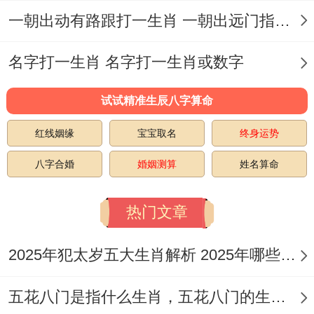
一朝出动有路跟打一生肖 一朝出远门指什么生肖
生肖属猴女同属龙男是最佳搭配;虽说生肖属
猴女行与其他属相相配~哪个但再整个的选
名字打一生肖 名字打一生肖或数字
择中与属龙男相配被认为是最佳的.
试试精准生辰八字算命
还有属龙男结合是一种好智慧与神奇的组
红线姻缘
宝宝取名
终身运势
合。
八字合婚
婚姻测算
姓名算命
生肖猴同龙都好独一份同热情~这种搭配行
激发彼此最佳的一面。属龙男的智慧同自信
热门文章
行同属猴女创建一个奇妙的合作关系- 互相
2025年犯太岁五大生肖解析 2025年哪些生肖会犯太岁
帮助与支持！
除了性格在领域 的同类范围外,属猴女与属
五花八门是指什么生肖，五花八门的生肖究竟是谁？