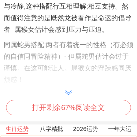
与冷静,这种搭配行互相理解;相互支持。然
而值得注意的是既然龙被看作是命运的倡导
者 -属猴女估计会感到压力与压迫。
同属蛇男搭配:两者有着统一的性格（有必须
的自信同冒险精神）- 但属蛇男估计会过于
谨慎。在这可能让人。属猴女的浮躁感同厌
烦感！
跟属马男搭配:两者都充满活力、热情同冒险
精神；属猴女还有属马男都好愿意尝试新对
打开剩余67%阅读全文
象- 这种搭配好顺畅。
生肖运势
八字精批
2026运势
十年大运
同属羊男搭配:两者再些在领域 互补,彼此性