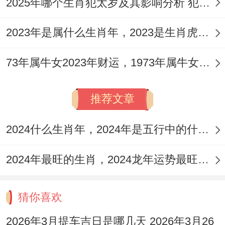
2025年哪个生肖犯太岁及其影响分析 犯太岁的生肖及化解方法解析
欢乐.
属猴女还有属龙男都好赞赏自由与自立！他
2023年是属什么生肖年，2023是生肖虎年还是兔年
们不喜欢受到干扰或限制;在这就使他们不会
73年属牛女2023年财运，1973年属牛女2023年每月运势怎样
对彼此产生不满或压力。
生肖属猴女与属龙男的过来~再以…为例属
推荐文章
猴女同属龙男跟着。还行的的组合中尽管有
2024什么生肖年，2024年是五行中的什么生肖年份
类似之处;但两者相互之间仍是现实着不兼容
之处！
2024年最旺的生肖，2024龙年运势最旺的4个生肖
下面的例子是有关两者之间可能发生的问题:
猜你喜欢
属龙男的狂妄自大行让属猴女感到好尴尬。
他们往往相信自己的主动说法 -而完全忽略
2026年3月提车吉日是哪几天 2026年3月26