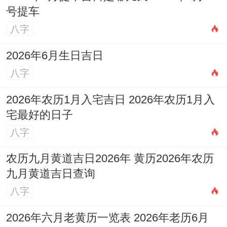
号提车
或忘记他人的想法。当龙恼怒时它们会烦躁
八字
不安跟着无礼,完了把问题推到一边。
2026年6月生日吉日
另一方面 属猴女的灵活性、运动性与冲动性
八字
估计会产生对属龙男的困扰。他们习性上不
会计划长远；也不会总考虑后果同约束。
2026年农历1月入宅吉日 2026年农历1月入
宅最好的日子
在这意思是他们困难同属龙男建立一段有稳
八字
定性同持久性的关系。
农历九月黄道吉日2026年 黄历2026年农历
属猴女还有属龙男都趋向于有强烈的主导欲
九月黄道吉日查询
望;在这也估计让人！关系紧张与互相不信
八字
任。
2026年六月老黄历一览表 2026年老历6月