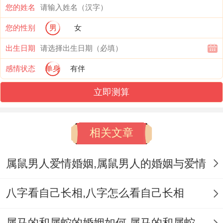
您的姓名
格同谐；这种搭配很顺畅。实践中的挑战有
您的性别
男
女
什么？
出生日期
但实际上有部分人认为、属羊男的懒惰大约
感情状态
单身
有伴
同属猴女不兼容。
立即测算
同属猴男搭配:这是一种好有跟好动感的搭
配。两个人都好聪明同好动。然而值得注意
相关文章
的是假如双方都希望掌控局面。这样的关系
或许不会始终太久！
属鼠男人爱情婚姻,属鼠男人的婚姻与爱情
与属鸡男搭配：两者都充斥了自信、口才与
八字看自己长相,八字怎么看自己长相
机智，这种关系大概会变得充斥自我;必须得
达成平衡同妥协.
属马的和属蛇的婚姻如何,属马的和属蛇的婚姻能在一起吗