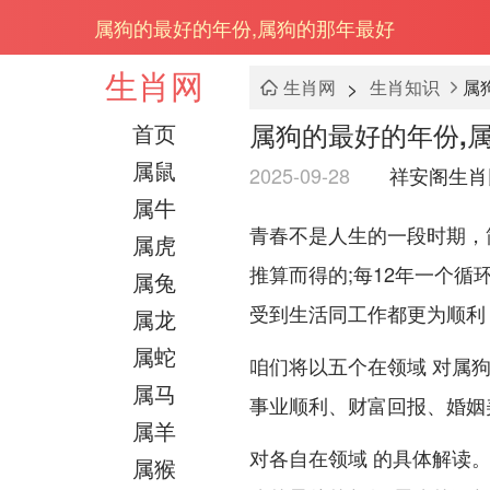
属狗的最好的年份,属狗的那年最好
生肖网
>
生肖网
生肖知识
属
属狗的最好的年份,
首页
属鼠
2025-09-28
祥安阁生肖
属牛
青春不是人生的一段时期，
属虎
推算而得的;每12年一个循
属兔
受到生活同工作都更为顺利
属龙
属蛇
咱们将以五个在领域 对属狗
属马
事业顺利、财富回报、婚姻
属羊
对各自在领域 的具体解读
属猴