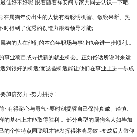
年最佳好不好呢 跟着随着祥安阁专家共同去认识一下吧.
说法;在属狗年份出生的人物有着聪明机智、敏锐果断、热
时不时得到了优秀的创造力跟着领导才能;
属狗的人在他们的本命年职场与事业也会进一步顺利...
的事业项目或寻找新的就业机会。正如俗话所说时来运
能遇到很好的机遇;而这些机遇能让他们在事业上进一步成
要加倍努力 -努力拼搏！
前~有得耐心与勇气~要时刻提醒自己保持真诚、谨慎、
样的基础上才能取得胜利 。部分典型的属狗名人如毕加
己的个性特点同聪明才智发挥得淋漓尽致 -变成后人敬仰