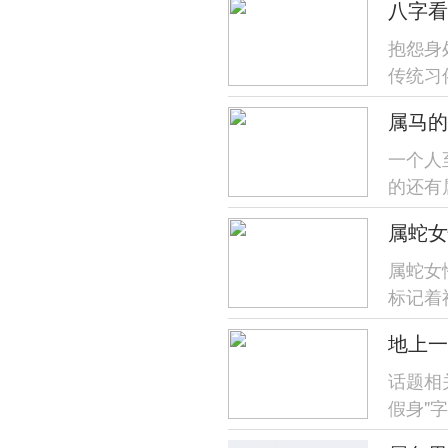
八字看
抱怨身
传统习
运势等
一个人
的还有
属马跟
属蛇女
属蛇女
标记着
度自我管
话题相
假身"
计民间传