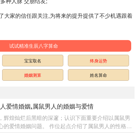
多种人脉 交朋结友;
了大家的信任跟关注,为将来的提升提供了不少机遇跟着
试试精准生辰八字算命
宝宝取名
终身运势
婚姻测算
姓名算命
人爱情婚姻,属鼠男人的婚姻与爱情
，辉煌灿烂后黑暗的深邃；认识下面重要介绍以属鼠男
心的爱情婚姻问题。 作位起点介绍了属鼠男人的性格特
一步找原因了属鼠男人...