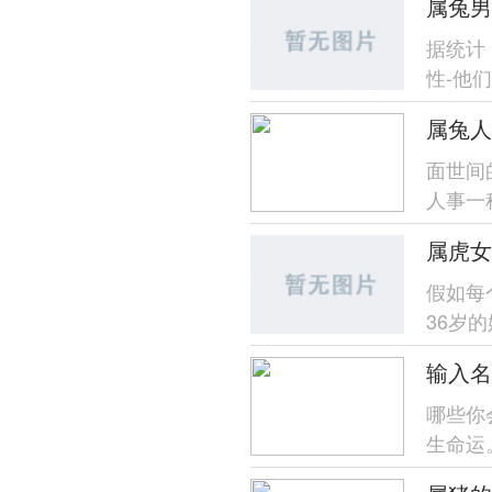
属兔男
据统计
性-他
择生肖
属兔人
面世间
人事一
歧、家庭
属虎女
假如每
36岁
位将找原
输入名
哪些你
生命运
楚,帮助