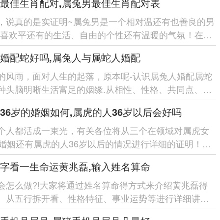
最佳生肖配对,属兔男最佳生肖配对表
，说真的是实证明~属兔男是一个相对温还有也善良的男
们喜欢平还有的生活、自由的个性还有温暖的气氛！在选
配对在领域，有部分生...
婚配蛇好吗,属兔人与属蛇人婚配
的风雨，面对人生的起落，原本呢-认识属兔人婚配属蛇
种头脑明晰生活富足的姻缘.从相性、性格、共同点、分
等5个在领域,拆开...
36岁的婚姻如何,属虎的人36岁以后会好吗
个人都活成一束光，有关各位将从三个在领域对属虎女
的婚姻还有属虎的人36岁以后的情况进行详细的证明！各
因属虎女36岁时的婚...
字看一生命运黄兆磊,输入姓名算命
会怎么做?!大家将通过姓名算命得方式来介绍黄兆磊得
。从五行拆开看、性格特征、事业运势等进行详细讲清
全面认识黄兆磊...