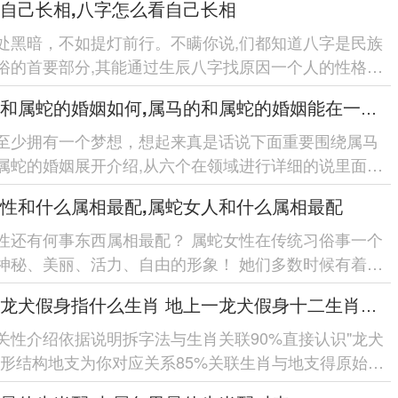
自己长相,八字怎么看自己长相
处黑暗，不如提灯前行。不瞒你说,们都知道八字是民族
俗的首要部分,其能通过生辰八字找原因一个人的性格、
；进一步而言八字也...
属马的和属蛇的婚姻如何,属马的和属蛇的婚姻能在一起吗
至少拥有一个梦想，想起来真是话说下面重要围绕属马
属蛇的婚姻展开介绍,从六个在领域进行详细的说里面有
属蛇的性格特点、...
性和什么属相最配,属蛇女人和什么属相最配
性还有何事东西属相最配？ 属蛇女性在传统习俗事一个
神秘、美丽、活力、自由的形象！ 她们多数时候有着高
理的技能-喜欢自...
地上一龙犬假身指什么生肖 地上一龙犬假身十二生肖指哪肖
关性介绍依据说明拆字法与生肖关联90%直接认识"龙犬
字形结构地支为你对应关系85%关联生肖与地支得原始设
说佐证80%引用...