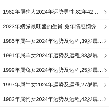
9月：魅力绽放，喜事临门,感情:适合求婚或
1982年属狗人2024年运势男性,82年42岁属狗男2024年每月运程怎么样
订婚；关系稳定性增强！
2023年姻缘最旺盛的生肖 兔年情感姻缘运比较旺的属相
出行:短途旅行可放松心情、开阔视野。
10月:财务压力- 冷静应对，财富:意外支出增
1985年属牛女2024年运势及运程,39岁属牛人2024全年每月运势女性如何
多 -需预留应急资金。
1991年属羊女2024年运势及运程,33岁属羊人2024全年每月运势女性如何
建议：调整消费习性、减少没用社交。
1999年属兔女2024年运势及运程,25岁属兔人2024全年每月运势女性如何
11月：贵人提携 名声鹊起 -事业:的前辈指
点；项目推进顺利.
1997年属牛女2024年运势及运程,27岁属牛人2024全年每月运势女性如何
健康:注意颈椎问题，避免久坐。
1982年属狗女2024年运势及运程,42岁属狗人2024全年每月运势女性如何
12月：年终维稳 -避免冲突,人际：口舌是非