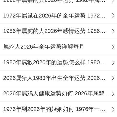
9月:人际关系洗牌 心态决定成败- 感情:长期
1972年属鼠在2026年的全年运势 1972年属鼠在52岁后的运气
矛盾左右爆发，部分人结束不稳定关系。
1986年属虎的人2026年感情运势 1986年属虎的人这一生婚姻怎么样
建议：多参同社交活动；转移注意力。
10月：收获期- 理性应对，事业：上半年努
属蛇人2026年全年运势详解每月
力兑现,职位或收入提升。
1980年属猴2026年的运势怎么样 1980年属猴人2月份运程
财富:避免炫耀,低调守财更利长远！
2026属猪人1983年出生全年运势 2026属猪人的全年运势
11月：家人为重- 平衡内外- 家庭:多陪伴长
辈;关注其健康问题。
2026年属鸡人健康运势如何 2026年属鸡人的全年运势如何
事业:出差频繁~但勿忽略家庭沟通.
1976年到2026年的婚姻如何 1976年一生婚姻状况