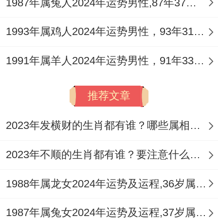
1987年属兔人2024年运势男性,87年37岁属兔男2024年每月运程怎么样
健康:注意饮食卫生;预防肠胃炎。
6月:健康危机- 减少远行，健康：易过劳引
1993年属鸡人2024年运势男性，93年31岁属鸡男2024年每月运程怎么样
发免疫力下降;保证充足休息.
1991年属羊人2024年运势男性，91年33岁属羊男2024年每月运程怎么样
事业：进展放缓 -需耐心应对。
推荐文章
7月：温还有处世;人缘提升;人际:善解人意
特质凸显~利于团队合作。
2023年发横财的生肖都有谁？哪些属相财运旺盛？
财富：合作项目易获分成收益.
2023年不顺的生肖都有谁？要注意什么呢？
8月:事业高光~风险暗藏~事业:技能 受认
可、但需避免冒险决策。
1988年属龙女2024年运势及运程,36岁属龙人2024全年每月运势女性如何
感情：单身者易遇烂桃花~需保持清醒。
1987年属兔女2024年运势及运程,37岁属兔人2024全年每月运势女性如何