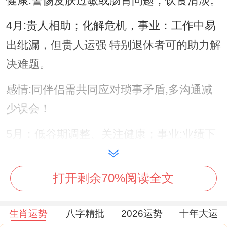
健康:警惕皮肤过敏或肠胃问题；饮食清淡。
4月:贵人相助；化解危机，事业：工作中易
出纰漏，但贵人运强 特别退休者可的助力解
决难题。
感情:同伴侣需共同应对琐事矛盾,多沟通减
少误会！
5月：低谷期调整、关注健康；事业:业绩下
滑 易受打压 需屏蔽有害的情绪！
打开剩余70%阅读全文
健康:失眠、头痛频发- 建议通过冥想或运动
缓解压力.
生肖运势
八字精批
2026运势
十年大运
6月:健康同感情的双重考验,健康：外出注意