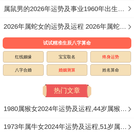
12月:责任同压力的终极考验;事业:年终工作
属鼠男的2026年运势及事业1960年出生的命运 属鼠男的2026婚姻
量大- 变成团队核心；但需避免过度承担.
2026年属蛇女的运势及运程 2026年属蛇女全年运势及运程
试试精准生辰八字算命
健康：注意饮食规律、减少熬夜。
红线姻缘
宝宝取名
终身运势
1985年属牛人2025年每月运势 -1月：社交
八字合婚
婚姻测算
姓名算命
活跃，谨防是非；事业：人脉条件 多样，但
热门文章
需提防小人背后议论.
健康:注意家人身体状况、特别长辈慢性病。
1980属猴女2024年运势及运程,44岁属猴人2024全年每月运势女性如何
2月:财务波动 稳字当头~财富：投资风险高,
1973年属牛女2024年运势及运程,51岁属牛人2024全年每月运势女性如何
避免投机；女性减少非必要购物。