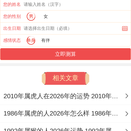
您的姓名
交通安全、避免剐蹭事故。警惕隐性疾病。
您的性别
男
女
感情:易因琐事争吵~需冷静处理矛盾~避免
出生日期
行为。
感情状态
单身
有伴
7月:状态回升;自律为王，事业:学习新技能
立即测算
的好时机、但需平衡工作同休息！
建议:佩戴祥安阁前程高天吊坠，增强抗压技
相关文章
能 .
2010年属虎人在2026年的运势 2010年属虎人2026
8月:重生机遇 抓住转折- 事业：跳槽或求职
者易获理想机遇 职场人可开拓新项目...
1986年属虎的人2026年怎么样 1986年属虎的5位吉利数字
财富:偏财运回升~但投资需谨慎。
1992年属猴的人2026年运势 1992年属猴人2026年运势及运程