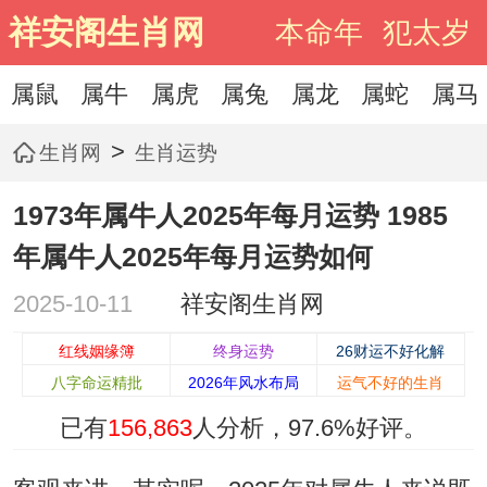
祥安阁生肖网
本命年
犯太岁
属鼠
属牛
属虎
属兔
属龙
属蛇
属马
>
生肖网
生肖运势
1973年属牛人2025年每月运势 1985
年属牛人2025年每月运势如何
2025-10-11
祥安阁生肖网
红线姻缘簿
终身运势
26财运不好化解
八字命运精批
2026年风水布局
运气不好的生肖
已有
156,863
人分析，
97.6%
好评。