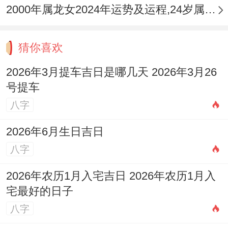
2000年属龙女2024年运势及运程,24岁属龙人2024全年每月运势女性如何
多，需宽容待人！
财富：催收欠款的好时机- 但方法需柔还有.
猜你喜欢
不管是1973年还是1985年属牛人2025年的
2026年3月提车吉日是哪几天 2026年3月26
运势都重视“未雨绸缪”同“灵活应变”.
号提车
八字
当1973年群体需重点关注健康同家庭关系-
而1985年群体则应再变动中把握事业机遇...
2026年6月生日吉日
将来可结合个人命理详细想一想~比方说流
八字
年星盘或五行喜忌，制定更精准的运势提升
2026年农历1月入宅吉日 2026年农历1月入
步骤...建议定期自我反思;还有时调整目标，
宅最好的日子
共同借助吉祥物增强气场~平稳度过太岁
八字
年。欢迎交流你的经历 ！