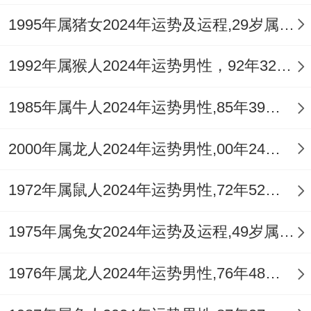
1995年属猪女2024年运势及运程,29岁属猪人2024全年每月运势女性如何
建议：佩戴
祥安阁联吉红绳
化解破财风险...
3月:浪漫同压力并存、感情:单身者易遇桃
1992年属猴人2024年运势男性，92年32岁属猴男2024年每月运程怎么样
花;但需理性选择。
1985年属牛人2024年运势男性,85年39岁属牛男2024年每月运程怎么样
健康:睡眠质量差,可调整作息或就医调理。
2000年属龙人2024年运势男性,00年24岁属龙男2024年每月运程怎么样
4月:事业突进;安全第一 事业:项目进展顺利,
但需脚踏实地 忌虚荣冒进.
1972年属鼠人2024年运势男性,72年52岁属鼠男2024年每月运程怎么样
出行:驾车避免路怒,以还有为贵。
1975年属兔女2024年运势及运程,49岁属兔人2024全年每月运势女性如何
5月:桃花旺盛；拓展社交 -感情:恋爱机遇多;
1976年属龙人2024年运势男性,76年48岁属龙男2024年每月运程怎么样
可主动参同聚会结识新人！