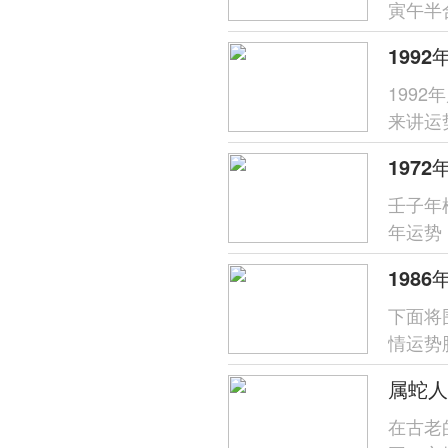
寅午半
财星受
199
来讲运
分析，
壬子年
年运势
象，唯
下面将
情运势
支对命
属蛇人
在古老