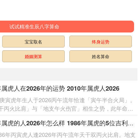
试试精准生辰八字算命
宝宝取名
终身运势
婚姻测算
姓名算命
年属虎人在2026年的运势 2010年属虎人2026
0年庚寅虎年生人于2026丙午流年恰逢「寅午半合火局」。
干丙火比肩」与「地支午火伤官」相生之势，此年命局
火通明」之象，主聪慧...
1986年属虎的人2026年怎么样 1986年属虎的5位吉利数字
986年丙寅虎人逢2026年丙午流年天干双丙火比肩。地支