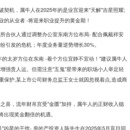
契机，属牛人在2025年的是业宫迎来"天解"吉星照耀;
业的从业者 -将迎来职业提升的黄金期！
务所合伙人通过调整办公室东南方位布局- 配合佩戴祥安
纠纷引发的危机；年度业务量逆势增长30%。
年的太岁方位在东南 -着个方位宜静不宜动！"建议属牛人
可增强贵人运。但需注意"五鬼"星带来的职场小人举足轻
重保护,某上市公司财务总监王女士就因忽视着点,造成商
外之喜，流年财帛宫受"金匮"加持，属牛人的正财收入稳
月将出现奖金翻倍的机遇。
"凶星的干扰- 房的产投资人陈先生在2025年5月盲目同