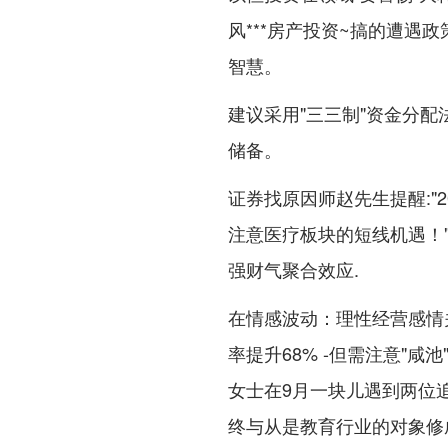
风***房产投资~搞的遭遇
智慧。
建议采用"三三制"资金分配法
储备。
证券找原因师赵先生提醒:"
注意医疗板块的短线机遇！
强财气聚合效应.
在情感波动：理性经营感情关
率提升68% -但需注意"
女士在9月一块儿遇到两位
终与从是教育行业的对象修