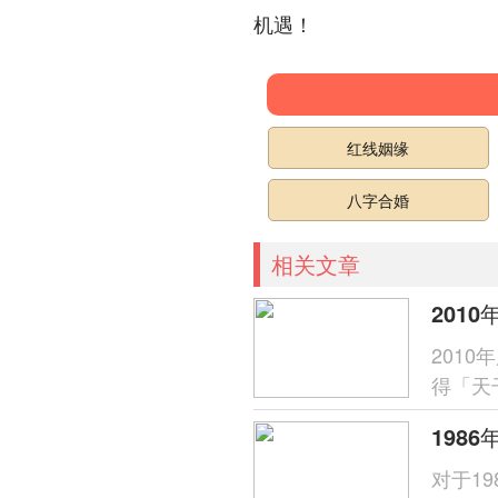
机遇！
红线姻缘
八字合婚
相关文章
2010
201
得「天
呈「木
对于1