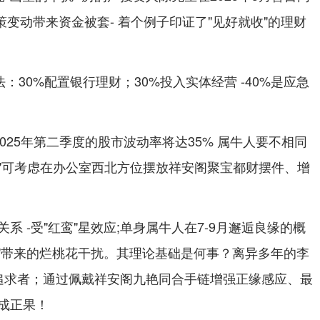
政策变动带来资金被套- 着个例子印证了"见好就收"的理财
：30%配置银行理财；30%投入实体经营 -40%是应急
2025年第二季度的股市波动率将达35% 属牛人要不相同
"可考虑在办公室西北方位摆放祥安阁聚宝都财摆件、增
系 -受"红鸾"星效应;单身属牛人在7-9月邂逅良缘的概
咸池"带来的烂桃花干扰。其理论基础是何事？离异多年的李
追求者；通过佩戴祥安阁九艳同合手链增强正缘感应、最
成正果！