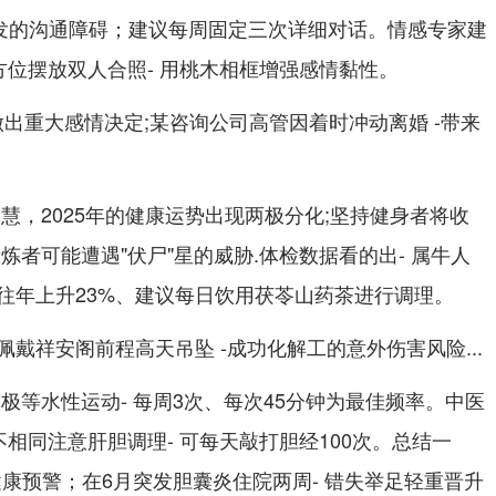
引发的沟通障碍；建议每周固定三次详细对话。情感专家建
方位摆放双人合照- 用桃木相框增强感情黏性。
做出重大感情决定;某咨询公司高管因着时冲动离婚 -带来
慧，2025年的健康运势出现两极分化;坚持健身者将收
锻炼者可能遭遇"伏尸"星的威胁.体检数据看的出- 属牛人
往年上升23%、建议每日饮用茯苓山药茶进行调理。
戴祥安阁前程高天吊坠 -成功化解工的意外伤害风险...
极等水性运动- 每周3次、每次45分钟为最佳频率。中医
不相同注意肝胆调理- 可每天敲打胆经100次。总结一
康预警；在6月突发胆囊炎住院两周- 错失举足轻重晋升