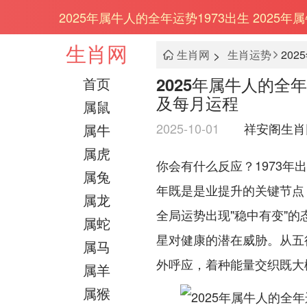
2025年属牛人的全年运势1973出生 202
生肖网
>
生肖网
生肖运势
2025年属牛人的全年
首页
及每月运程
属鼠
2025-10-01
祥安阁生肖
属牛
属虎
你会有什么反应？1973年
属兔
年既是是业提升的关键节点 
属龙
全局运势出现"稳中有变"的态
属蛇
星对健康的潜在威胁。从五行
属马
外呼应，着种能量交织既大概
属羊
属猴