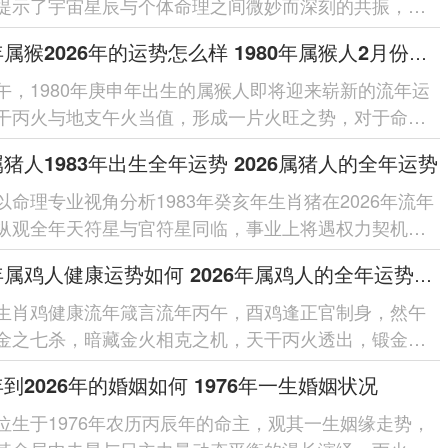
提示了宇宙星辰与个体命理之间微妙而深刻的共振，对
人来讲踏入2026丙午...
1980年属猴2026年的运势怎么样 1980年属猴人2月份运程
午，1980年庚申年出生的属猴人即将迎来崭新的流年运
干丙火与地支午火当值，形成一片火旺之势，对于命局
猴人来讲此为奋发有为的机...
6属猪人1983年出生全年运势 2026属猪人的全年运势
以命理专业视角分析1983年癸亥年生肖猪在2026年流年
纵观全年天符星与官符星同临，事业上将遇权力契机却
非；天财星暗合太岁，财运...
2026年属鸡人健康运势如何 2026年属鸡人的全年运势如何
生肖鸡健康流年箴言流年丙午，酉鸡逢正官制身，然午
金之七杀，暗藏金火相克之机，天干丙火透出，锻金太
心肺燥热、炎症突发，幸有「龙...
6年到2026年的婚姻如何 1976年一生婚姻状况
位生于1976年农历丙辰年的命主，观其一生姻缘走势，