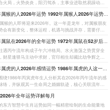
合火局，火势炎炎，阳刃驾杀，主事业进取然易躁动；
克，需防破耗；健康留意心火过...
1992年属猴的人2026年运势 1992年属猴人2026年运势及运程
2年属猴的人即将迎来2026年。这一年是龙年，对属猴朋友
势会有新变化，整体运程，机遇与挑战并存，需要仔细
每个在领域的细节。整体运势...
1972年属鼠在2026年的全年运势 1972年属鼠在52岁后的运气
柱遇丙午流年构成子午六冲格局。水火激荡之势贯穿全
，财星逢驿马主动中求财，官印相生却藏比劫争辉之
借太岁相合之力可缓冲突，于...
1986年属虎的人2026年感情运势 1986年属虎的人这一生婚姻怎么样
围绕1986年丙寅虎年生人分析其在2026年丙午流年的感
脉络，并纵观其一生命局之婚姻轨迹，核心关联流年干
局之作用、夫妻宫动之...
2026年全年运势详解每月
的东方智慧中生肖运势如同一幅精密绘制的生命能量地