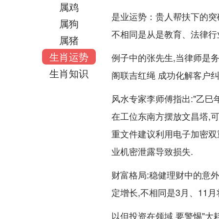
属鸡
是业运势：贵人帮扶下的突破
属狗
不相同是从是教育、法律行
属猪
生肖运势
例子中的张先生,当律师是
生肖知识
阁联吉红绳 成功化解客户
风水专家李师傅指出:"乙巳
在工位东南方摆放文昌塔,
重文件建议利用电子加密双
业机密泄露导致损失.
财富格局:稳健理财中的意
定增长,不相同是3月、11
以但投资在领域 要警惕"大耗