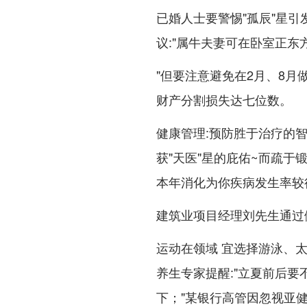
已婚人士要警惕"孤辰"星
议:"属牛夫妻可在卧室正东
"但要注意避免在2月、8月
财产分割损失达七位数。
健康管理:预防胜于治疗的智
获"天医"星的庇佑~而疏于
本年消化为你疾病发生率较
建筑业项目经理刘先生通过佩
运动在领域 宜选择游泳、太
养生专家提醒:"立夏前后要
下；"某银行高管因忽视亚健