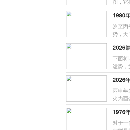
图，它
于属蛇之
岁至丙
势，天
喜火的
202
下面将
运势，
易惹是
丙申年
火为酉
过需防
197
对于一