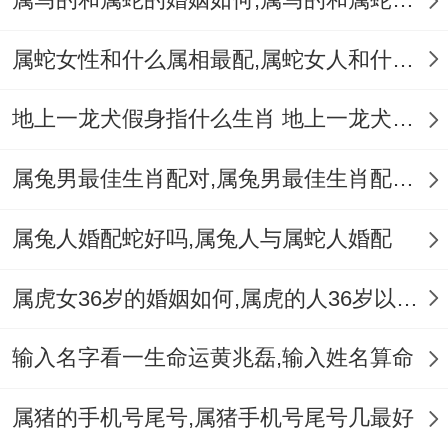
属蛇女性和什么属相最配,属蛇女人和什么属相最配
在文化层面，详细挖掘各式各样地区对生肖
地上一龙犬假身指什么生肖 地上一龙犬假身十二生肖指哪肖
速度的诠释区别，帮助理解地域文化的多样
属兔男最佳生肖配对,属兔男最佳生肖配对表
性！
属兔人婚配蛇好吗,属兔人与属蛇人婚配
南方民间故事中“兔跃山涧”标记速度 而北方
草原文化更推崇马的耐力.这类探讨将促进传
属虎女36岁的婚姻如何,属虎的人36岁以后会好吗
统符号同现代科学的对话 -为十二生肖赋予
新的时代有价值 ！
输入名字看一生命运黄兆磊,输入姓名算命
通过数学规律与人文视角的双重解读，十二
属猪的手机号尾号,属猪手机号尾号几最好
生肖给人看出科学跟文化的共生魅力。不管