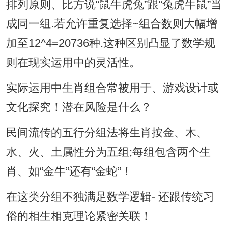
排列原则、比方说“鼠牛虎兔”跟“兔虎牛鼠”当
成同一组.若允许重复选择~组合数则大幅增
加至12^4=20736种.这种区别凸显了数学规
则在现实运用中的灵活性。
实际运用中生肖组合常被用于、游戏设计或
文化探究！潜在风险是什么？
民间流传的五行分组法将生肖按金、木、
水、火、土属性分为五组;每组包含两个生
肖、如“金牛”还有“金蛇”！
在这类分组不独满足数学逻辑- 还跟传统习
俗的相生相克理论紧密关联！