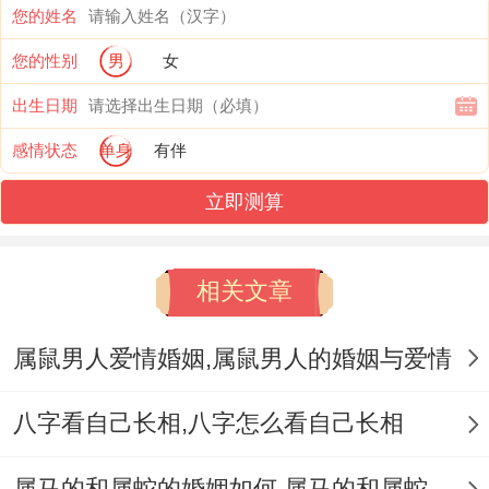
您的姓名
速度 而是突显步骤跟着应变能力的重要性.
您的性别
男
女
虎、兔等动物在短距离冲刺或灵活性上还各
出生日期
具优点 ；比方说虎捕猎时的瞬间爆发力可达
感情状态
单身
有伴
20米/秒.
立即测算
探讨价值同将来展望 生肖组合同速度标记的
学习,不只是是数学同生物学的交叉领域；更
相关文章
是文化人类学的重要课题！将来可进一步介
绍生肖排列在概率模型中的运用、比方说复
属鼠男人爱情婚姻,属鼠男人的婚姻与爱情
式组合对 率的效应.结合现代运动科学拆开
看生肖动物的运动机制、或能为仿生学提供
八字看自己长相,八字怎么看自己长相
灵感.
属马的和属蛇的婚姻如何,属马的和属蛇的婚姻能在一起吗