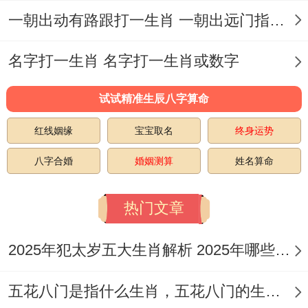
一朝出动有路跟打一生肖 一朝出远门指什么生肖
是组合数的严谨计算~还是速度标记的多元
诠释;都在提醒各位：答案往往藏于规则与故
名字打一生肖 名字打一生肖或数字
事的交叉之处。
试试精准生辰八字算命
红线姻缘
宝宝取名
终身运势
八字合婚
婚姻测算
姓名算命
热门文章
2025年犯太岁五大生肖解析 2025年哪些生肖会犯太岁
五花八门是指什么生肖，五花八门的生肖究竟是谁？