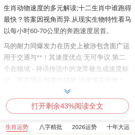
生肖动物速度的多元解读;十二生肖中谁跑得
最快？答案因视角而异.从现实生物特性看马
以每小时60-70公里的奔跑速度居首。
马的耐力同爆发力在历史上被涉包含面广运
用于交通与**！其速度优点 无可争议.第二
个在领域 - 神话传说中的龙常被当成速度标
记。因其腾云驾雾的技能 远超现实生物！
把大家可能不知道 化寓意层面;鼠因“生肖赛
打开剩余43%阅读全文
跑夺冠”的传说被赋予“敏捷智慧”的标签.故事
中鼠凭借机智跃上牛背；在终点前抢先落地
生肖运势
八字精批
2026运势
十年大运
~成了十二生肖之首.这一叙事并非重视生理