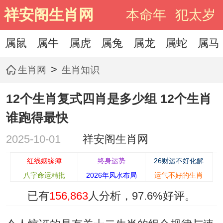
祥安阁生肖网
本命年
犯太岁
属鼠
属牛
属虎
属兔
属龙
属蛇
属马
>
生肖网
生肖知识
12个生肖复式四肖是多少组 12个生肖
谁跑得最快
2025-10-01
祥安阁生肖网
红线姻缘簿
终身运势
26财运不好化解
八字命运精批
2026年风水布局
运气不好的生肖
已有
156,863
人分析，
97.6%
好评。