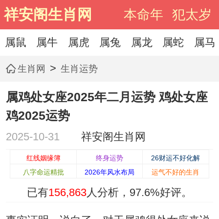
祥安阁生肖网
本命年
犯太岁
属鼠
属牛
属虎
属兔
属龙
属蛇
属马
>
生肖网
生肖运势
属鸡处女座2025年二月运势 鸡处女座
鸡2025运势
2025-10-31
祥安阁生肖网
红线姻缘簿
终身运势
26财运不好化解
八字命运精批
2026年风水布局
运气不好的生肖
已有
156,863
人分析，
97.6%
好评。