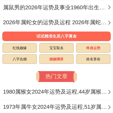
善的相处细节！
属鼠男的2026年运势及事业1960年出生的命运 属鼠男的2026婚姻
健康：平衡身心的关键月- 职场压力估计引
2026年属蛇女的运势及运程 2026年属蛇女全年运势及运程
发连锁反应、2月9日-16日期间好办出现偏
头痛或肠胃不适.啊建议将健身计划调整为碎
试试精准生辰八字算命
片化模式,就像每工作90分钟做5分钟肩颈拉
红线姻缘
宝宝取名
终身运势
伸、下班途中进行15分钟快步走。
八字合婚
婚姻测算
姓名算命
属鸡人可佩戴蛇绕利贵吊坠、既能化解健康
宫位的能量冲突;又能增强应变能力.
热门文章
饮食在领域 要重点关注营养搭配~推荐“三色
1980属猴女2024年运势及运程,44岁属猴人2024全年每月运势女性如何
法则”餐盘：每餐保证50%绿色蔬菜、30%
优质蛋白、20%复合碳水。2月归根结底一
1973年属牛女2024年运势及运程,51岁属牛人2024全年每月运势女性如何