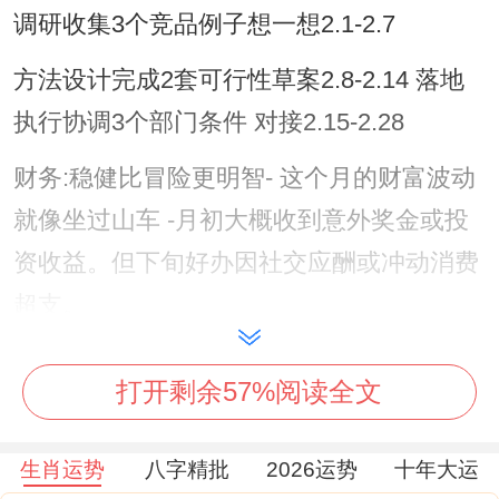
调研收集3个竞品例子想一想2.1-2.7
方法设计完成2套可行性草案2.8-2.14 落地
执行协调3个部门条件 对接2.15-2.28
财务:稳健比冒险更明智- 这个月的财富波动
就像坐过山车 -月初大概收到意外奖金或投
资收益。但下旬好办因社交应酬或冲动消费
超支。
建议将收入分为三个账户管理：60%固定储
打开剩余57%阅读全文
蓄、30%日常开支、10%风险投资.属鸡人的
精明头脑适合关注长期复利产品- 具体而言
生肖运势
八字精批
2026运势
十年大运
可参考年化收益率5%.