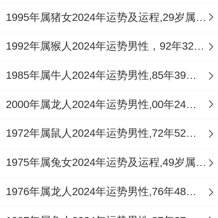
个周末适合安排温泉疗愈或中医理疗- 不相
1995年属猪女2024年运势及运程,29岁属猪人2024全年每月运势女性如何
同要注意足底同小腿部位的血液循环！
1992年属猴人2024年运势男性，92年32岁属猴男2024年每月运程怎么样
看站在二月的门槛回望。属鸡处女座们会发
现这个月的经历像精心编排的交响乐—每一
1985年属牛人2024年运势男性,85年39岁属牛男2024年每月运程怎么样
个声部都有不相同的旋律、但又得彼此配
合。不管是职场新技能的介绍,还是感情关系
2000年属龙人2024年运势男性,00年24岁属龙男2024年每月运程怎么样
的重新校准;都在为全年运势奠定首要基调...
1972年属鼠人2024年运势男性,72年52岁属鼠男2024年每月运程怎么样
记得在忙碌中留出自我反思的时间，用你们
1975年属兔女2024年运势及运程,49岁属兔人2024全年每月运势女性如何
特有的洞察力将挑战转化为成长的阶梯。当
春风拂过三月的枝头时这些用心经营的领域
1976年属龙人2024年运势男性,76年48岁属龙男2024年每月运程怎么样
终将绽放出属于你们的光彩。