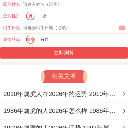
您的姓名
您的性别
男
女
出生日期
得警惕的是2月18日前后水星逆行可能关系
感情状态
单身
有伴
到电子支付安全。补充一点,首要转账建议采
立即测算
用双重验证！避免在公共网络操作银行账
户！
相关文章
若想提升正财运势~可在办公桌东南方位摆
2010年属虎人在2026年的运势 2010年属虎人2026
放绿色植物，如发财树或黄金葛。
情感：迷雾中的关系定位，单身者这个月好
1986年属虎的人2026年怎么样 1986年属虎的5位吉利数字
办陷入“友达！开外恋人未满”的状态.你们左
1992年属猴的人2026年运势 1992年属猴人2026年运势及运程