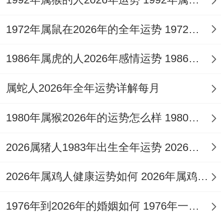
右通过行业交流会结识条件匹配的对象;但双
方都在观察试探阶段.
1972年属鼠在2026年的全年运势 1972年属鼠在52岁后的运气
建议在2月14日前后制造自然相处的机遇、
1986年属虎的人2026年感情运势 1986年属虎的人这一生婚姻怎么样
具体来说组队参加密室逃脱或手工体验课、
既能表现细致体贴的一面,又不会显得过于刻
属蛇人2026年全年运势详解每月
意。
1980年属猴2026年的运势怎么样 1980年属猴人2月份运程
已有伴侣的人要注意2月22日满月期间的情
绪波动！处女座习性用理性调查感情问题 但
2026属猪人1983年出生全年运势 2026属猪人的全年运势
属鸡人直率的表达方式大概让对方误解为挑
2026年属鸡人健康运势如何 2026年属鸡人的全年运势如何
剔.建议你尝试“情绪温度计”沟通法：每天用
1-10分描述彼此的感受状态；找到得优先改
1976年到2026年的婚姻如何 1976年一生婚姻状况