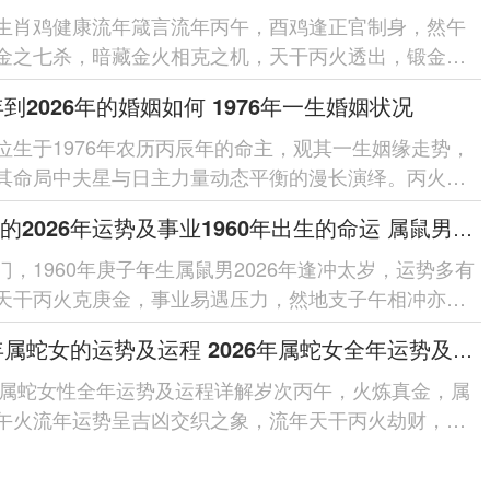
生肖鸡健康流年箴言流年丙午，酉鸡逢正官制身，然午
金之七杀，暗藏金火相克之机，天干丙火透出，锻金太
心肺燥热、炎症突发，幸有「龙...
6年到2026年的婚姻如何 1976年一生婚姻状况
位生于1976年农历丙辰年的命主，观其一生姻缘走势，
其命局中夫星与日主力量动态平衡的漫长演绎。丙火日
于辰月食神当令，看似性情...
属鼠男的2026年运势及事业1960年出生的命运 属鼠男的2026婚姻
门，1960年庚子年生属鼠男2026年逢冲太岁，运势多有
天干丙火克庚金，事业易遇压力，然地支子午相冲亦激
，财星破印需防破耗，夫妻宫动婚...
2026年属蛇女的运势及运程 2026年属蛇女全年运势及运程
6年属蛇女性全年运势及运程详解岁次丙午，火炼真金，属
午火流年运势呈吉凶交织之象，流年天干丙火劫财，地
羊刃，主竞争加剧与情绪波动...