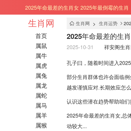
2025年命最差的生肖女 2025年最倒霉的生肖
生肖网
>
生肖网
生肖运势
2
2025年命最差的生肖
首页
属鼠
2025-10-31
祥安阁生肖
属牛
孔子曰，随着时间进入20
属虎
属兔
部分生肖群体也许会面临例
属龙
越发谨慎应对.长期效应怎
属蛇
认识这些潜在趋势帮助咱们
属马
属羊
2025年命最差的生肖女,
属猴
动较大...