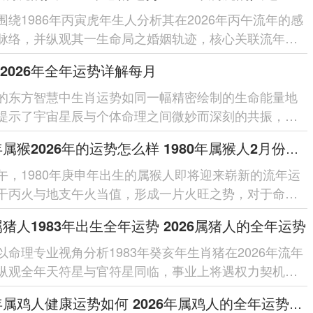
围绕1986年丙寅虎年生人分析其在2026年丙午流年的感
脉络，并纵观其一生命局之婚姻轨迹，核心关联流年干
局之作用、夫妻宫动之...
2026年全年运势详解每月
的东方智慧中生肖运势如同一幅精密绘制的生命能量地
提示了宇宙星辰与个体命理之间微妙而深刻的共振，对
人来讲踏入2026丙午...
1980年属猴2026年的运势怎么样 1980年属猴人2月份运程
午，1980年庚申年出生的属猴人即将迎来崭新的流年运
干丙火与地支午火当值，形成一片火旺之势，对于命局
猴人来讲此为奋发有为的机...
6属猪人1983年出生全年运势 2026属猪人的全年运势
以命理专业视角分析1983年癸亥年生肖猪在2026年流年
纵观全年天符星与官符星同临，事业上将遇权力契机却
非；天财星暗合太岁，财运...
2026年属鸡人健康运势如何 2026年属鸡人的全年运势如何