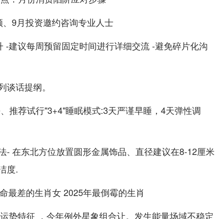
额、9月投资邀约咨询专业人士
 -建议每周预留固定时间进行详细交流 -避免碎片化沟
列谈话提纲。
、推荐试行"3+4"睡眠模式:3天严谨早睡，4天弹性调
- 在东北方位放置圆形金属饰品、直径建议在8-12厘米
洁度.
度运势特征 ，今年例外星象组合让。发生能量场域不稳定