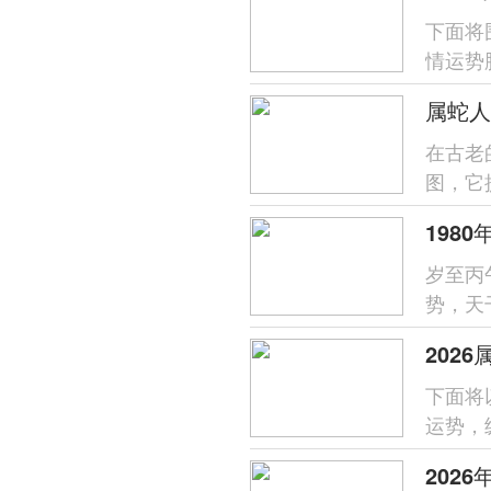
下面将
情运势
支对命
属蛇人
在古老
图，它
于属蛇之
岁至丙
势，天
喜火的
202
下面将
运势，
易惹是