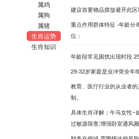
属鸡
建议首要物品摆放避开此区
属狗
重点作用群体特征 -年龄分布
属猪
生肖运势
位：
生肖知识
年龄段常见困扰出现时段 25
29-32岁家庭是业冲突全年
教育、医疗行业的从业者的
制。
具体生肖详解；午马女性~
过敏源筛查;增强卧室通风
财务在领域 需警惕这些风