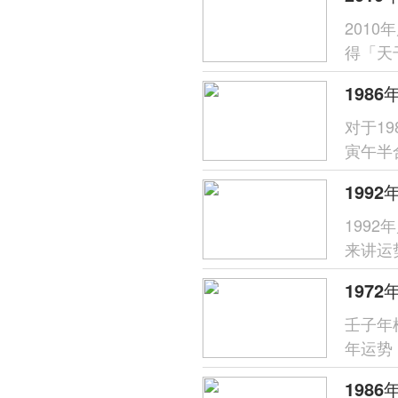
201
得「天
呈「木
对于1
寅午半
财星受
199
来讲运
分析，
壬子年
年运势
象，唯