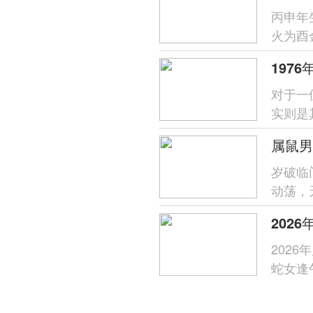
丙申年
火为酉
过需防
197
对于一
实则是
主，生
岁破临
动荡，
发生机
202
蛇女逢
支午火