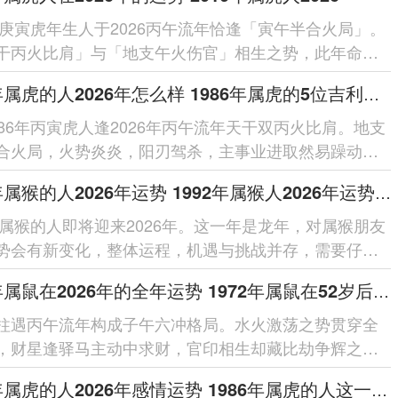
0年庚寅虎年生人于2026丙午流年恰逢「寅午半合火局」。
干丙火比肩」与「地支午火伤官」相生之势，此年命局
火通明」之象，主聪慧...
1986年属虎的人2026年怎么样 1986年属虎的5位吉利数字
986年丙寅虎人逢2026年丙午流年天干双丙火比肩。地支
合火局，火势炎炎，阳刃驾杀，主事业进取然易躁动；
克，需防破耗；健康留意心火过...
1992年属猴的人2026年运势 1992年属猴人2026年运势及运程
2年属猴的人即将迎来2026年。这一年是龙年，对属猴朋友
势会有新变化，整体运程，机遇与挑战并存，需要仔细
每个在领域的细节。整体运势...
1972年属鼠在2026年的全年运势 1972年属鼠在52岁后的运气
柱遇丙午流年构成子午六冲格局。水火激荡之势贯穿全
，财星逢驿马主动中求财，官印相生却藏比劫争辉之
借太岁相合之力可缓冲突，于...
1986年属虎的人2026年感情运势 1986年属虎的人这一生婚姻怎么样