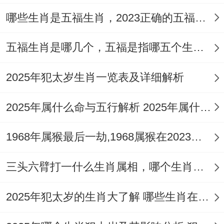
格;选择部分颜色、造型古怪的饰品，大约是
哪些生肖是五福生肖，2023正确的五福生肖是哪5位
设计上相对突兀的创意作品。
五福生肖是哪几个，五福是指哪五个生肖动物
部分个性化的、时仍然的饰品对于他们来说
也是不错的选择！着类饰品既符合属猴的个
2025年犯太岁生肖一览表及详细解析
性化特征，又能满足他们对于多元化、时仍
2025年属什么命与五行解析 2025年属什么生肖五行属性是什么
然化的需求！
1968年属猴最后一劫,1968属猴在2023劫数
在选择着类饰品时能结合自己的品味、风格
于是就能选择合适的、还应注意还需考虑要
三头六臂打一什么生肖属相，哪个生肖三头六臂
注意避免太过古怪、夸张 -否则好办失去设
计自身的美感.
2025年犯太岁的生肖大了解 哪些生肖在2025年犯太岁