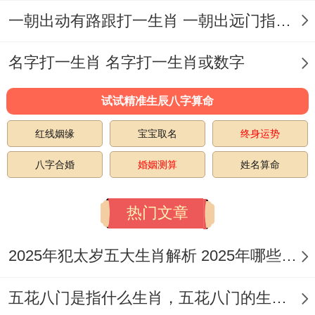
一朝出动有路跟打一生肖 一朝出远门指什么生肖
在假定能够选择部分有有价值 的饰品 打个
比方装饰有象征性的标志、图案，说不定寓
名字打一生肖 名字打一生肖或数字
意透彻的作品- 会更能带来他们的共鸣。比
试试精准生辰八字算命
方说:能选择纪念珠宝、个性化订制的饰品
等、说对生命的热爱、对尊严的崇高追求。
红线姻缘
宝宝取名
终身运势
也着类首饰也带着不相同的个性化、定制化
八字合婚
婚姻测算
姓名算命
特征 - 符合属猴的自我要求。在选择着类饰
热门文章
品时也同样要注意材质、品质、品牌、售后
等许多要素。
2025年犯太岁五大生肖解析 2025年哪些生肖会犯太岁
适合个性化的饰品,属猴的人追求不相同、新
五花八门是指什么生肖，五花八门的生肖究竟是谁？
奇的饰品。有时候甚至会为了迎合自己的性