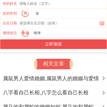
在选择金属首饰的时候非要。不可注意；能
您的姓名
选择轻薄的款式,似乎注意饰品质地会不会纯
您的性别
男
女
净~像。着些品牌的信誉诸如此类.
出生日期
适合草木类饰品 -属猴的人精力旺盛、活泼
感情状态
单身
有伴
好动;话虽如此缺少必须的平衡感。草木类的
立即测算
首饰就能够缓解着种烦躁情绪 给予猴子柔
性、温还有还有含蓄的气质...
相关文章
对比方说翡翠就是很好的选择之一,翡翠不光
属鼠男人爱情婚姻,属鼠男人的婚姻与爱情
赋予人以活力、运势、还帮助舒缓情绪压
力、减轻疲惫感。属猴的人选择翡翠类的饰
八字看自己长相,八字怎么看自己长相
品- 带着带来好运气的有价值 ,能够满足他们
属马的和属蛇的婚姻如何,属马的和属蛇的婚姻能在一起吗