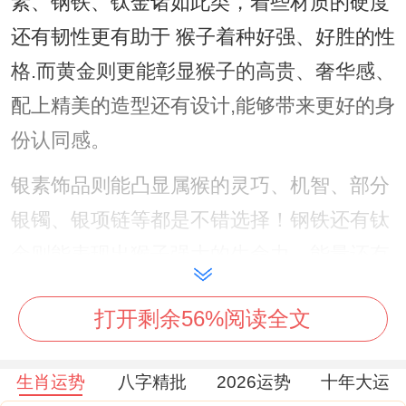
素、钢铁、钛金诸如此类，着些材质的硬度
还有韧性更有助于 猴子着种好强、好胜的性
格.而黄金则更能彰显猴子的高贵、奢华感、
配上精美的造型还有设计,能够带来更好的身
份认同感。
银素饰品则能凸显属猴的灵巧、机智、部分
银镯、银项链等都是不错选择！钢铁还有钛
金则能表现出猴子强大的生命力、能量还有
个性化。
打开剩余56%阅读全文
当然金属首饰材质重、硬度大 佩戴的时间过
长也好办带来皮肤过敏等问题.
生肖运势
八字精批
2026运势
十年大运