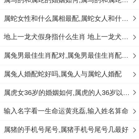
始终求知寻找的心理需求...
共同也能选择木质的饰品来降低自己的热血
属蛇女性和什么属相最配,属蛇女人和什么属相最配
情绪 -打个比方红木、桃木、橄榄木诸如此
地上一龙犬假身指什么生肖 地上一龙犬假身十二生肖指哪肖
类.
属兔男最佳生肖配对,属兔男最佳生肖配对表
属兔人婚配蛇好吗,属兔人与属蛇人婚配
非要！不可注意的是草木类的首饰普通还算
属虎女36岁的婚姻如何,属虎的人36岁以后会好吗
脆弱~在日常生活中非要！不可注意防护,以
免意外损伤饰品。
输入名字看一生命运黄兆磊,输入姓名算命
适合有有价值 的饰品、属猴的人天生好奇心
属猪的手机号尾号,属猪手机号尾号几最好
强、喜欢冒险、爱尝试。