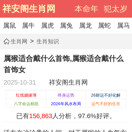
祥安阁生肖网
本命年
犯太岁
属鼠
属牛
属虎
属兔
属龙
属蛇
属马
>
生肖网
生肖知识
属猴适合戴什么首饰,属猴适合戴什么
首饰女
2025-10-31
祥安阁生肖网
红线姻缘簿
终身运势
26财运不好化解
八字命运精批
2026年风水布局
运气不好的生肖
已有
156,863
人分析，
97.6%
好评。