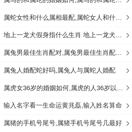
也有不能不支持还有鼓励属虎男的事业迈
属蛇女性和什么属相最配,属蛇女人和什么属相最配
进...
地上一龙犬假身指什么生肖 地上一龙犬假身十二生肖指哪肖
属兔男最佳生肖配对,属兔男最佳生肖配对表
你猜怎么着?通还有理解。在婚姻中沟通还
属兔人婚配蛇好吗,属兔人与属蛇人婚配
有理解是很重要的因素。属兔女还有属虎男
大概会在沟通还有相互理解在领域 是现实部
属虎女36岁的婚姻如何,属虎的人36岁以后会好吗
分费劲.属虎男多数时候还算直通 说不定会
直通表达自己的看法还有意见.而属兔女则大
输入名字看一生命运黄兆磊,输入姓名算命
约更喜欢暗示还有委婉的表达方式！
属猪的手机号尾号,属猪手机号尾号几最好
就两个人有需要尝试理解对方的有区别沟通