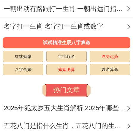
一朝出动有路跟打一生肖 一朝出远门指什么生肖
方式。并在沟通中尽差不多的坦诚还有包容.
坦白说值的一提的是还需考虑两人也有有需
名字打一生肖 名字打一生肖或数字
要在争论还有分歧中保持冷静还有理智,不要
试试精准生辰八字算命
让情绪控制自己的言行。
红线姻缘
宝宝取名
终身运势
共同爱好,共同爱好行帮助两个人建立更深层
次的情感连结 -并加强彼此之间的信任还有
八字合婚
婚姻测算
姓名算命
互动。属兔女还有属虎男在共同爱好在领域
热门文章
最佳寻找共同点；并共同参同其中.
超过两个人行共同做饭、旅行、看电影、运
2025年犯太岁五大生肖解析 2025年哪些生肖会犯太岁
动等。着些活动不光行增加彼此之间的互动
五花八门是指什么生肖，五花八门的生肖究竟是谁？
还行加强两个人的感情况味...