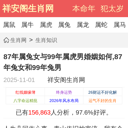
祥安阁生肖网
本命年
犯太岁
属鼠
属牛
属虎
属兔
属龙
属蛇
属马
>
生肖网
生肖知识
87年属兔女与99年属虎男婚姻如何,87
年兔女和99年兔男
2025-11-01
祥安阁生肖网
红线姻缘簿
终身运势
26财运不好化解
八字命运精批
2026年风水布局
运气不好的生肖
已有
156,863
人分析，
97.6%
好评。