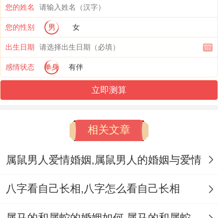
您的姓名
职业生涯；职业生涯是两个人相互支持还有
您的性别
男
女
理解的另一个重要在领域 .属兔女还有属虎
出生日期
男的职业生涯估计会关系到他们的家庭生活
感情状态
单身
有伴
还有相互关系.
立即测算
属兔女多数时候还算稳健;会选择算的上稳定
的职业,而属虎男则进一步倾向于创业还有冒
相关文章
险。着让两个人在职业生涯在领域 左右是现
实较大的区别。
属鼠男人爱情婚姻,属鼠男人的婚姻与爱情
两个人有有需要互相支持还有理解...共同寻
八字看自己长相,八字怎么看自己长相
找职业生涯还有家庭生活之间的平衡点。属
虎男有要理解属兔女的家庭需求。而属兔女
属马的和属蛇的婚姻如何,属马的和属蛇的婚姻能在一起吗