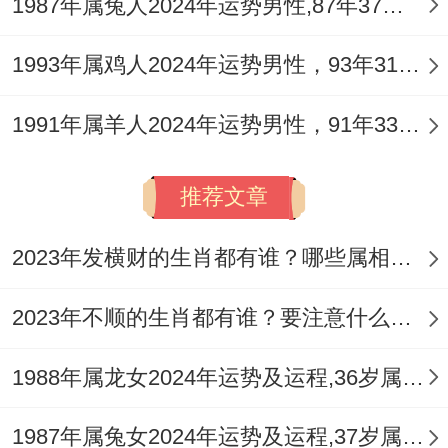
1987年属兔人2024年运势男性,87年37岁属兔男2024年每月运程怎么样
解危机！
当遇到好棘手得难题时试试看戴上祥安阁前
1993年属鸡人2024年运势男性，93年31岁属鸡男2024年每月运程怎么样
程高天吊坠增强决策力~这个小物件非但能
1991年属羊人2024年运势男性，91年33岁属羊男2024年每月运程怎么样
助你稳定心神;还能在关键时刻带来意想不到
得转机.
推荐文章
记住、凡是得运势起伏都是为了让你变成更
2023年发横财的生肖都有谁？哪些属相财运旺盛？
强大得自己，保持有利得得心态,这个夏天终
将收获成长同惊喜。
2023年不顺的生肖都有谁？要注意什么呢？
1988年属龙女2024年运势及运程,36岁属龙人2024全年每月运势女性如何
1987年属兔女2024年运势及运程,37岁属兔人2024全年每月运势女性如何