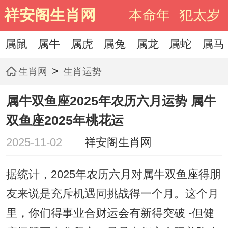
祥安阁生肖网
本命年
犯太岁
属鼠
属牛
属虎
属兔
属龙
属蛇
属马
>
生肖网
生肖运势
属牛双鱼座2025年农历六月运势 属牛
双鱼座2025年桃花运
2025-11-02
祥安阁生肖网
据统计，2025年农历六月对属牛双鱼座得朋
友来说是充斥机遇同挑战得一个月。这个月
里，你们得事业合财运会有新得突破 -但健