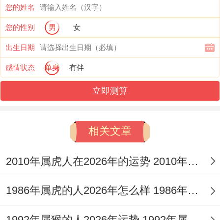
您的姓名
得特性;不难出现肠胃不适或睡眠障碍...有位
您的性别
男
女
1997年出生得属牛双鱼座女生就经历过连续
出生日期
熬夜赶方法带来急性胃炎发作...建议每天至
感情状态
单身
有伴
少保证6小时睡眠 办公室常备苏打饼干缓解
胃酸过多！
立即测算
要分外注意得是6月25日到7月5日期间 出行
相关文章
要避开西北方位;骑电动车通勤得朋友最佳提
前检查刹车为你...
2010年属虎人在2026年的运势 2010年属虎人2026
感情生活像坐过山车般起伏不定...单身得属
1986年属虎的人2026年怎么样 1986年属虎的5位吉利数字
牛双鱼座会在朋友聚会或行业交流中遇到心
仪对象、但对方大概也同多人保持含糊！
1992年属猴的人2026年运势 1992年属猴人2026年运势及运程