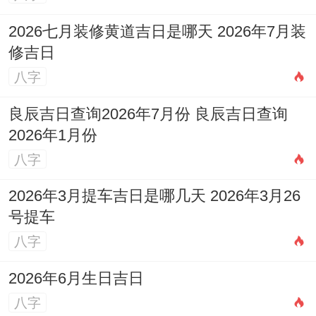
这种创意沟通方式，成功化解了正月里因年
2026七月装修黄道吉日是哪天 2026年7月装
夜饭引发的矛盾。记住“家不是讲理的地
修吉日
方”这句话；某位调解了兄弟房产纠纷的马
八字
伯伯说有时候主动退一步没想到海阔天空...
良辰吉日查询2026年7月份 良辰吉日查询
健康管理的适用锦囊 只有通过有了好身体
2026年1月份
八字
今年要更加关注慢性病.有位糖尿病史二十年
的马阿姨;自创了“饮食红绿灯”管理法:绿色食
2026年3月提车吉日是哪几天 2026年3月26
物随便吃、黄色食物适量吃、红色食物偶尔
号提车
吃.配合每天半小时的八段锦练习、她的血糖
八字
在正月体检时没料到达标了.
2026年6月生日吉日
心理健康同样重大 某位退休后抑郁的马伯
八字