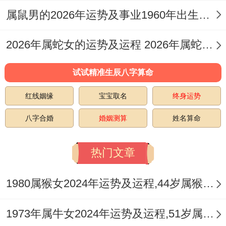
想要突破现状的朋友~建议你试试跨界合
属鼠男的2026年运势及事业1960年出生的命运 属鼠男的2026婚姻
作。
2026年属蛇女的运势及运程 2026年属蛇女全年运势及运程
某位做传统印刷的马叔;今年同文创公司联手
开发生肖周边；销售额翻了两番.这个经历
试试精准生辰八字算命
告诉咱们 -有时候换个赛道没想到能激活沉
红线姻缘
宝宝取名
终身运势
淀多年的条件 .
八字合婚
婚姻测算
姓名算命
佩戴祥安阁虎马功成吊坠;既能增强决策力~
又能化解职场小人有位高管马姐就反馈说戴
热门文章
上后谈成了搁置半年的项目...
1980属猴女2024年运势及运程,44岁属猴人2024全年每月运势女性如何
在这事儿得这么看- 富管理的智慧之路~今年
1973年属牛女2024年运势及运程,51岁属牛人2024全年每月运势女性如何
的财运就像坐过山车,有位开超市的马阿姨