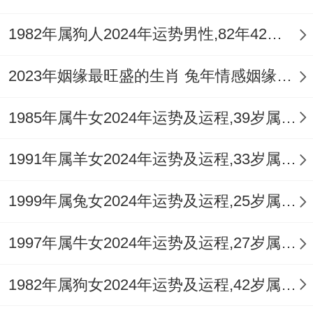
班。记住“钱要花在刀刃上”;有位刚升级爷爷
1982年属狗人2024年运势男性,82年42岁属狗男2024年每月运程怎么样
的马伯伯、就把省下的红包钱变成了孙子的
教育基金！
2023年姻缘最旺盛的生肖 兔年情感姻缘运比较旺的属相
在这事儿得这么看、感生活的经营哲学,感情
1985年属牛女2024年运势及运程,39岁属牛人2024全年每月运势女性如何
世界今年尤其考验智慧- 有位结婚三十年的
1991年属羊女2024年运势及运程,33岁属羊人2024全年每月运势女性如何
马阿姨分享，她跟老伴约法三章:吵架但需特
别指出的是夜、每月约会日、共同学新技能.
1999年属兔女2024年运势及运程,25岁属兔人2024全年每月运势女性如何
这些小心机让他们的感情在正月家庭聚会时
被晚辈们羡慕不已...
1997年属牛女2024年运势及运程,27岁属牛人2024全年每月运势女性如何
已婚朋友要学会“放大优点、缩小缺点”,某位
1982年属狗女2024年运势及运程,42岁属狗人2024全年每月运势女性如何
总嫌老公邋遢的马姐~开始每天发现对方一