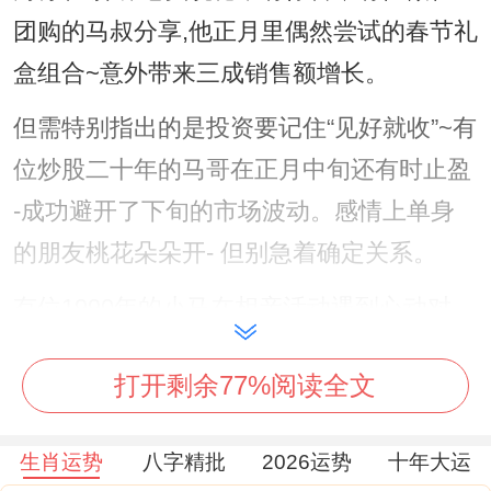
团购的马叔分享,他正月里偶然尝试的春节礼
盒组合~意外带来三成销售额增长。
但需特别指出的是投资要记住“见好就收”~有
位炒股二十年的马哥在正月中旬还有时止盈
-成功避开了下旬的市场波动。感情上单身
的朋友桃花朵朵开- 但别急着确定关系。
有位1990年的小马在相亲活动遇到心动对
象。选择先保持联系三个月再决定交往,眼下
打开剩余77%阅读全文
两人感情没想到更稳固。
健康管理要进一步注意;有位坚持晨跑的马阿
生肖运势
八字精批
2026运势
十年大运
姨;正月里原因是没注意保暖得了支气管炎，