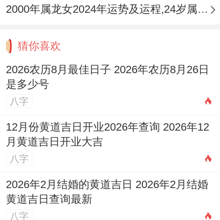
2000年属龙女2024年运势及运程,24岁属龙人2024全年每月运势女性如何
个优点，夫妻关系看得出来改善！
单身的朋友要警惕“速食爱情”~有位海归马哥
猜你喜欢
在相亲网站遇到温柔体贴的“完美对象”;幸好
2026农历8月最佳日子 2026年农历8月26日
他坚持线下见面、才发现对方身份造假。记
是多少号
住“慢慢来还算快”的道理,某位女企业家马
八字
姐；选择通过行业交流会认识新朋友~没想
12月份黄道吉日开业2026年查询 2026年12
到遇到了志同道合的伴侣.这个经历 告诉咱
月黄道吉日开业大吉
们~提升自我才是最佳的桃花运！
八字
处理家庭矛盾要讲究方法；有位夹在婆媳之
2026年2月结婚的黄道吉日 2026年2月结婚
间的马叔发明了“传声筒游戏”—让妻子与母
黄道吉日查询最新
亲把对彼此的要求写在纸上交换阅读！
八字