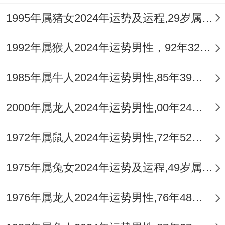
出“三三制”理财法:三分之一定存、三分之一
1995年属猪女2024年运势及运程,29岁属猪人2024全年每月运势女性如何
流动、三分之一低风险投资...这种方法让她
在正月促销季既保证了现金流；又没错过短
1992年属猴人2024年运势男性，92年32岁属猴男2024年每月运程怎么样
期理财收益！
1985年属牛人2024年运势男性,85年39岁属牛男2024年每月运程怎么样
记住“大钱谨慎；小钱灵活”的原则 -某位做家
2000年属龙人2024年运势男性,00年24岁属龙男2024年每月运程怎么样
政服务的马姐，就是靠着灵活调整服务套
餐，在正月里多赚了20%的利润！
1972年属鼠人2024年运势男性,72年52岁属鼠男2024年每月运程怎么样
老实讲，资要警惕“看上去很美”的项目;有位
1975年属兔女2024年运势及运程,49岁属兔人2024全年每月运势女性如何
痴迷数字货币的马哥~听了所谓专家建议重
仓进场- 到头来正月末行情突变差点血本无
1976年属龙人2024年运势男性,76年48岁属龙男2024年每月运程怎么样
归...相比下面,有位做社区养老的马叔,把积