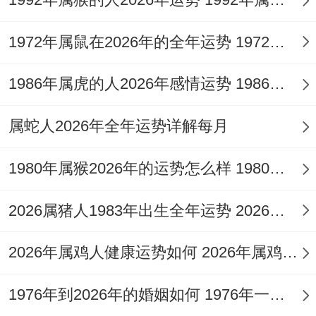
会”让员工畅所欲言。
1972年属鼠在2026年的全年运势 1972年属鼠在52岁后的运气
这种开放的管理方式、正好应了今年有得团
队协作的运势特征 。
1986年属虎的人2026年感情运势 1986年属虎的人这一生婚姻怎么样
在这事儿说来话长,业的朋友要擦亮眼睛选伙
属蛇人2026年全年运势详解每月
伴~某位开连锁餐饮的马老板;年初拒绝了个
1980年属猴2026年的运势怎么样 1980年属猴人2月份运程
看似完美的加盟方法 后来发现那家公司有严
重财务漏洞.记住“宁可不赚钱，也别踩陷
2026属猪人1983年出生全年运势 2026属猪人的全年运势
阱”的忠告~有位做建材生意的马姐；
2026年属鸡人健康运势如何 2026年属鸡人的全年运势如何
就是靠着严谨审查合同条款；成功避开了一
场商业被骗。其理论基础是啥？
1976年到2026年的婚姻如何 1976年一生婚姻状况