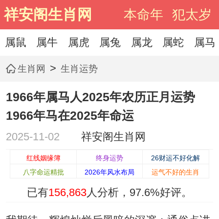
祥安阁生肖网
本命年
犯太岁
属鼠
属牛
属虎
属兔
属龙
属蛇
属马
>
生肖网
生肖运势
1966年属马人2025年农历正月运势
1966年马在2025年命运
2025-11-02
祥安阁生肖网
红线姻缘簿
终身运势
26财运不好化解
八字命运精批
2026年风水布局
运气不好的生肖
已有
156,863
人分析，
97.6%
好评。