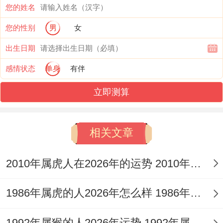
您的姓名
养了半个月才好。建议大家把厚外套多穿几
您的性别
男
女
天室内运动也是个好选择！
出生日期
这个月适合培养新习性,打个比方每天喝杯蜂
感情状态
单身
有伴
蜜水或做非常钟拉伸~有位退休教师马伯伯
立即测算
就靠着这些小改变~把多年的老胃病调理好
了。正如各位所知道的，
相关文章
就我跟你讲，年事业演化的关键密码- 来到
2025年66年属马人在职场就像经验丰富的船
2010年属虎人在2026年的运势 2010年属虎人2026
长;既要稳住方向又要应对风浪！有位在制造
1986年属虎的人2026年怎么样 1986年属虎的5位吉利数字
业打拼三十年的马总、今年带领团队拿下***
大单的方法、没料到是每周组织“吐槽大
1992年属猴的人2026年运势 1992年属猴人2026年运势及运程