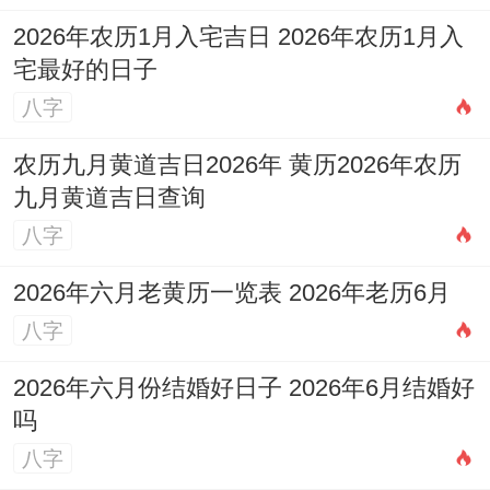
伯;正月里开始每天记录三件快乐事 -三个月
2026年农历1月入宅吉日 2026年农历1月入
后整个人焕然一新.记住“情绪要疏导不要压
宅最好的日子
抑” -有位职场妈妈马姐- 靠着每周两次的夜
八字
跑;
农历九月黄道吉日2026年 黄历2026年农历
九月黄道吉日查询
成功化解了工作家庭双重压力.这些小方法看
八字
似不难搞,贵在坚持。
2026年六月老黄历一览表 2026年老历6月
预防胜于治疗，有位做中医推拿的马叔提醒
八字
正月里许多老客户原因是熬夜打麻将诱发心
脑血管疾病。
2026年六月份结婚好日子 2026年6月结婚好
吗
看建议大家保持规律作息~有位开出租车的
八字
马哥；坚持每天午睡20分钟 工作效率没想