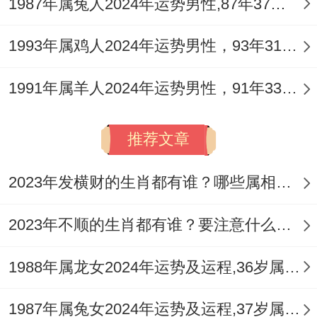
1987年属兔人2024年运势男性,87年37岁属兔男2024年每月运程怎么样
蓄投入适老化改造项目；
1993年属鸡人2024年运势男性，93年31岁属鸡男2024年每月运程怎么样
1991年属羊人2024年运势男性，91年33岁属羊男2024年每月运程怎么样
既符合政策导向又稳定盈利...这个对比表达;
结合自身优点 的务实投资才是王道。
推荐文章
家庭开支在领域 要学会做减法;某位马阿姨
2023年发横财的生肖都有谁？哪些属相财运旺盛？
发明的“需求延迟满足法”值得借鉴—把想买
的东西列清单；放一周后再决定有没有购
2023年不顺的生肖都有谁？要注意什么呢？
买。
1988年属龙女2024年运势及运程,36岁属龙人2024全年每月运势女性如何
这个方法让她正月里省下了没必要要的年货
开支；转而给孩子报了真正有需要的兴趣
1987年属兔女2024年运势及运程,37岁属兔人2024全年每月运势女性如何