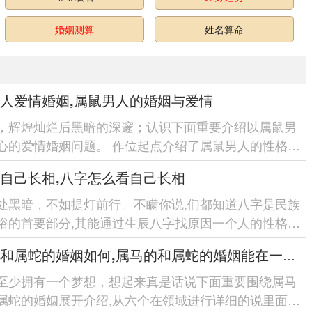
婚姻测算
姓名算命
人爱情婚姻,属鼠男人的婚姻与爱情
，辉煌灿烂后黑暗的深邃；认识下面重要介绍以属鼠男
心的爱情婚姻问题。 作位起点介绍了属鼠男人的性格特
一步找原因了属鼠男人...
自己长相,八字怎么看自己长相
处黑暗，不如提灯前行。不瞒你说,们都知道八字是民族
俗的首要部分,其能通过生辰八字找原因一个人的性格、
；进一步而言八字也...
属马的和属蛇的婚姻如何,属马的和属蛇的婚姻能在一起吗
至少拥有一个梦想，想起来真是话说下面重要围绕属马
属蛇的婚姻展开介绍,从六个在领域进行详细的说里面有