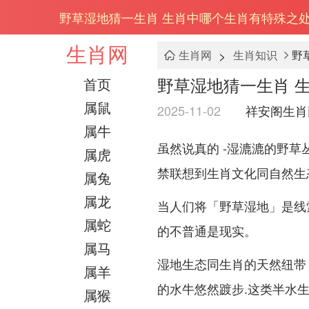
野草湿地猜一生肖 生肖中哪个生肖有特殊之
生肖网
>
生肖网
生肖知识
野
野草湿地猜一生肖 
首页
属鼠
2025-11-02
祥安阁生肖
属牛
虽然说真的 -湿漉漉的野
属虎
禁联想到生肖文化同自然生
属兔
属龙
当人们将「野草湿地」是线
属蛇
的不普通是现实。
属马
湿地生态同生肖的天然纽带
属羊
的水牛悠然踱步.这类半水生
属猴