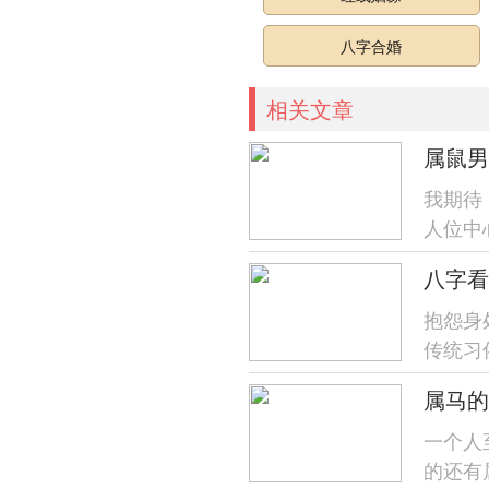
八字合婚
相关文章
属鼠男
我期待
人位中
点，下
八字看
抱怨身
传统习
运势等
一个人
的还有