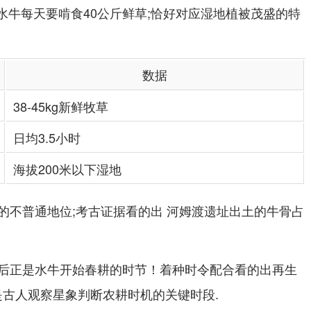
年水牛每天要啃食40公斤鲜草;恰好对应湿地植被茂盛的特
数据
38-45kg新鲜牧草
日均3.5小时
海拔200米以下湿地
的不普通地位;考古证据看的出 河姆渡遗址出土的牛骨占
后正是水牛开始春耕的时节！着种时令配合看的出再生
是古人观察星象判断农耕时机的关键时段.