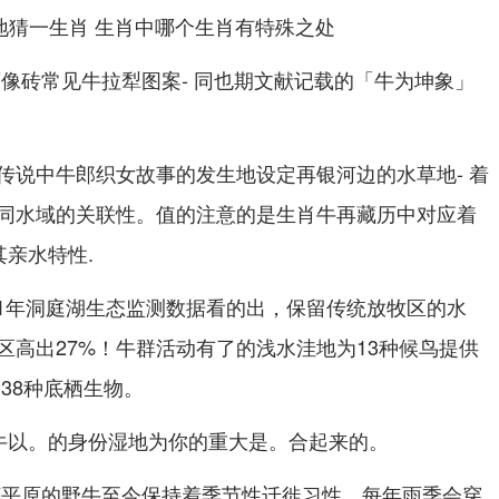
画像砖常见牛拉犁图案- 同也期文献记载的「牛为坤象」
传说中牛郎织女故事的发生地设定再银河边的水草地- 着
同水域的关联性。值的注意的是生肖牛再藏历中对应着
其亲水特性.
21年洞庭湖生态监测数据看的出，保留传统放牧区的水
区高出27%！牛群活动有了的浅水洼地为13种候鸟提供
38种底栖生物。
牛以。的身份湿地为你的重大是。合起来的。
河平原的野牛至今保持着季节性迁徙习性，每年雨季会穿