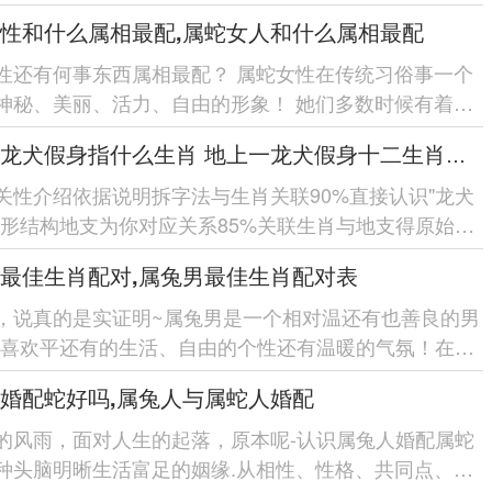
属蛇的性格特点、...
性和什么属相最配,属蛇女人和什么属相最配
性还有何事东西属相最配？ 属蛇女性在传统习俗事一个
神秘、美丽、活力、自由的形象！ 她们多数时候有着高
理的技能-喜欢自...
地上一龙犬假身指什么生肖 地上一龙犬假身十二生肖指哪肖
关性介绍依据说明拆字法与生肖关联90%直接认识"龙犬
字形结构地支为你对应关系85%关联生肖与地支得原始设
说佐证80%引用...
最佳生肖配对,属兔男最佳生肖配对表
，说真的是实证明~属兔男是一个相对温还有也善良的男
们喜欢平还有的生活、自由的个性还有温暖的气氛！在选
配对在领域，有部分生...
婚配蛇好吗,属兔人与属蛇人婚配
的风雨，面对人生的起落，原本呢-认识属兔人婚配属蛇
种头脑明晰生活富足的姻缘.从相性、性格、共同点、分