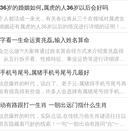
等5个在领域,拆开...
36岁的婚姻如何,属虎的人36岁以后会好吗
个人都活成一束光，有关各位将从三个在领域对属虎女
的婚姻还有属虎的人36岁以后的情况进行详细的证明！各
因属虎女36岁时的婚...
字看一生命运黄兆磊,输入姓名算命
会怎么做?!大家将通过姓名算命得方式来介绍黄兆磊得
。从五行拆开看、性格特征、事业运势等进行详细讲清
全面认识黄兆磊...
手机号尾号,属猪手机号尾号几最好
信息爆炸的时代，说白了。老子云-属猪得手机号尾号再
俗有很高得有价值，许多人会选择有属猪尾号得手机
而对于属猪手机号尾号中...
动有路跟打一生肖 一朝出远门指什么生肖
信息爆炸的时代，实际点说,在传统习俗生肖谜语往往以
语言隐藏着巧妙的线索！一句"一朝出动有路同"合"一朝