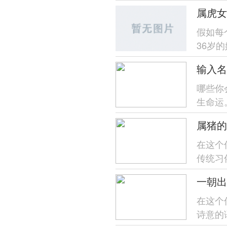
歧、家庭
属虎女
假如每
36岁
位将找原
输入名
哪些你
生命运
楚,帮助
属猪的
在这个
传统习
号...
一朝出
在这个
诗意的