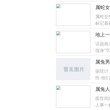
属马跟
属蛇女
属蛇女
标记着
度自我管
话题相
假身"
计民间传
属兔男
据统计
性-他
择生肖
属兔人
面世间
人事一