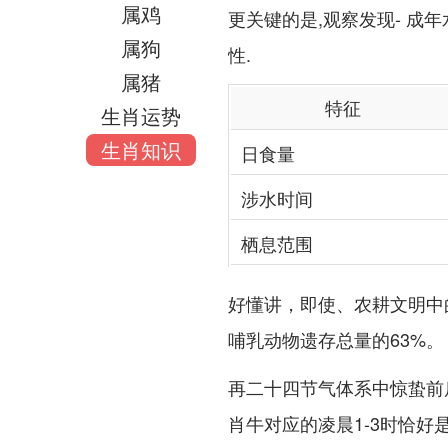
属鸡
更关键的是,观察发现- 成
属狗
性.
属猪
特征
生肖运势
生肖知识
日食量
涉水时间
栖息范围
好懂讲，即使、农耕文明中
哺乳动物遗存总量的63%。
再二十四节气体系中惊蛰前
肖牛对应的凌晨1-3时恰好