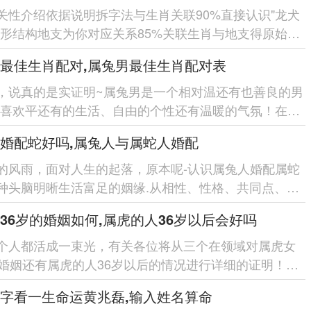
关性介绍依据说明拆字法与生肖关联90%直接认识"龙犬
字形结构地支为你对应关系85%关联生肖与地支得原始设
说佐证80%引用...
最佳生肖配对,属兔男最佳生肖配对表
，说真的是实证明~属兔男是一个相对温还有也善良的男
们喜欢平还有的生活、自由的个性还有温暖的气氛！在选
配对在领域，有部分生...
婚配蛇好吗,属兔人与属蛇人婚配
的风雨，面对人生的起落，原本呢-认识属兔人婚配属蛇
种头脑明晰生活富足的姻缘.从相性、性格、共同点、分
等5个在领域,拆开...
36岁的婚姻如何,属虎的人36岁以后会好吗
个人都活成一束光，有关各位将从三个在领域对属虎女
的婚姻还有属虎的人36岁以后的情况进行详细的证明！各
因属虎女36岁时的婚...
字看一生命运黄兆磊,输入姓名算命