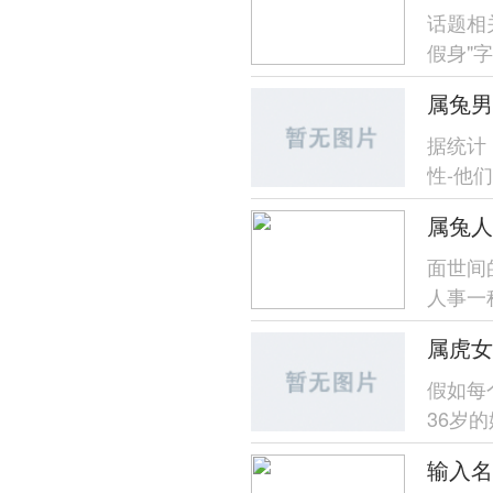
话题相
假身"
计民间传
属兔男
据统计
性-他
择生肖
属兔人
面世间
人事一
歧、家庭
属虎女
假如每
36岁
位将找原
输入名