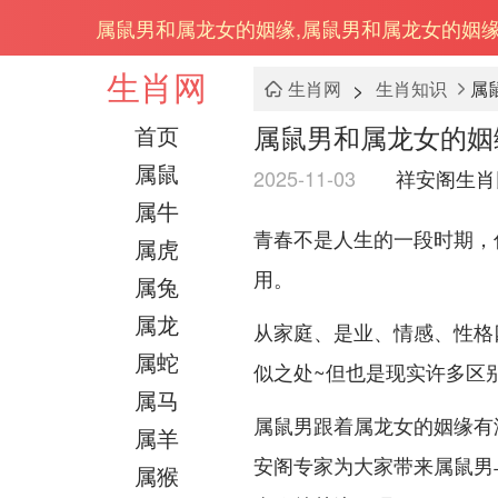
属鼠男和属龙女的姻缘,属鼠男和属龙女的姻
生肖网
>
生肖网
生肖知识
属
属鼠男和属龙女的姻
首页
属鼠
2025-11-03
祥安阁生肖
属牛
青春不是人生的一段时期，
属虎
用。
属兔
属龙
从家庭、是业、情感、性格
属蛇
似之处~但也是现实许多区别
属马
属鼠男跟着属龙女的姻缘有
属羊
安阁专家为大家带来属鼠男
属猴