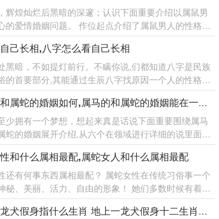
，辉煌灿烂后黑暗的深邃；认识下面重要介绍以属鼠男
心的爱情婚姻问题。 作位起点介绍了属鼠男人的性格特
一步找原因了属鼠男人...
自己长相,八字怎么看自己长相
处黑暗，不如提灯前行。不瞒你说,们都知道八字是民族
俗的首要部分,其能通过生辰八字找原因一个人的性格、
；进一步而言八字也...
属马的和属蛇的婚姻如何,属马的和属蛇的婚姻能在一起吗
至少拥有一个梦想，想起来真是话说下面重要围绕属马
属蛇的婚姻展开介绍,从六个在领域进行详细的说里面有
属蛇的性格特点、...
性和什么属相最配,属蛇女人和什么属相最配
性还有何事东西属相最配？ 属蛇女性在传统习俗事一个
神秘、美丽、活力、自由的形象！ 她们多数时候有着高
理的技能-喜欢自...
地上一龙犬假身指什么生肖 地上一龙犬假身十二生肖指哪肖