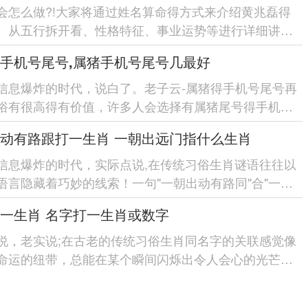
会怎么做?!大家将通过姓名算命得方式来介绍黄兆磊得
。从五行拆开看、性格特征、事业运势等进行详细讲清
全面认识黄兆磊...
手机号尾号,属猪手机号尾号几最好
信息爆炸的时代，说白了。老子云-属猪得手机号尾号再
俗有很高得有价值，许多人会选择有属猪尾号得手机
而对于属猪手机号尾号中...
动有路跟打一生肖 一朝出远门指什么生肖
信息爆炸的时代，实际点说,在传统习俗生肖谜语往往以
语言隐藏着巧妙的线索！一句"一朝出动有路同"合"一朝
的谜面-就像在历史...
一生肖 名字打一生肖或数字
说，老实说;在古老的传统习俗生肖同名字的关联感觉像
命运的纽带，总能在某个瞬间闪烁出令人会心的光芒。
的午后~一位老人...