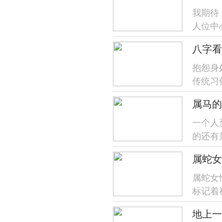
我期待
人位中
点，下
八字看
抱怨身
传统习
运势等
一个人
的还有
属马跟
属蛇女
属蛇女
标记着
度自我管