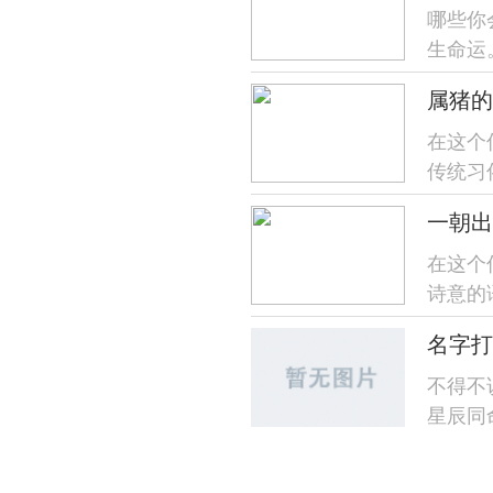
哪些你
生命运
楚,帮助
属猪的
在这个
传统习
号...
一朝出
在这个
诗意的
出远门"
名字打
不得不
星辰同
某个春日