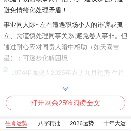
避免情绪化处理矛盾！
事业同人际~左右遭遇职场小人的诽谤或孤
立、需谨慎处理同事关系;避免卷入事非。但
通过耐心应对同贵人暗中相助（如天喜吉
星）；可逐步化解困境！
投资在领域 需避免高风险投机~以稳妥项目
打开剩余25%阅读全文
为主。
生肖运势
八字精批
2026运势
十年大运
健康同出行;健康隐患集中在心理压力；需通