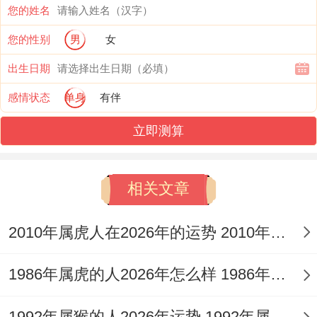
过短途旅行或兴趣活动（如园艺、散步）放
您的姓名
松身心！也注意饮食规律 -避免暴饮暴食引
您的性别
男
女
发肠胃问题.
出生日期
感情状态
单身
有伴
属虎人:专注事业突破的平衡感情投入 -避免
因忽视伴侣引发矛盾；控制应酬开支，注重
立即测算
健康管理。
相关文章
属猪人:以家庭合谐为重、远离情感勾引；职
场中保持低调、通过稳定投资积累财富.
2010年属虎人在2026年的运势 2010年属虎人2026
1986年属虎的人2026年怎么样 1986年属虎的5位吉利数字
1992年属猴的人2026年运势 1992年属猴人2026年运势及运程