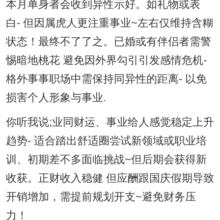
本月单身者会收到异性示好。如礼物或表
白- 但因属虎人更注重事业~左右仅维持含糊
状态！最终不了了之。已婚或有伴侣者需警
惕暗地桃花 避免因外界勾引引发感情危机-
格外事事职场中需保持同异性的距离- 以免
损害个人形象与事业.
你听我说;业同财运、事业给人感觉稳定上升
趋势- 适合踏出舒适圈尝试新领域或职业培
训、初期差不多面临挑战~但后期会获得新
收获。正财收入稳健 但应酬跟国庆假期导致
开销增加，需提前规划开支~避免财务压
力！