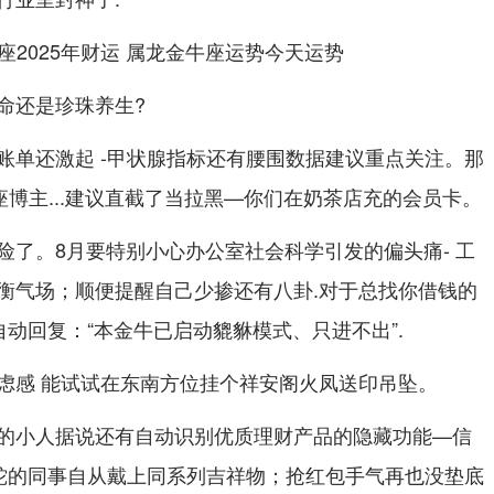
命还是珍珠养生?
账单还激起 -甲状腺指标还有腰围数据建议重点关注。那
座博主...建议直截了当拉黑—你们在奶茶店充的会员卡。
险了。8月要特别小心办公室社会科学引发的偏头痛- 工
衡气场；顺便提醒自己少掺还有八卦.对于总找你借钱的
自动回复：“本金牛已启动貔貅模式、只进不出”.
虑感 能试试在东南方位挂个祥安阁火凤送印吊坠。
的小人据说还有自动识别优质理财产品的隐藏功能—信
属蛇的同事自从戴上同系列吉祥物；抢红包手气再也没垫底