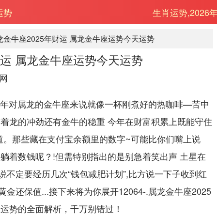
运势
生肖运势,2026
龙金牛座2025年财运 属龙金牛座运势今天运势
财运 属龙金牛座运势今天运势
网
25年对属龙的金牛座来说就像一杯刚煮好的热咖啡—苦中
带着龙的冲劲还有金牛的稳重 今年在财富积累上既能守住
道。那些藏在支付宝余额里的数字~可能比你们嘴上说
不想躺着数钱呢？!但需特别指出的是别急着笑出声 土星在
说不定要经历几次“钱包减肥计划”,比方说一下子收到红
还保值...接下来将为你展开12064-.属龙金牛座2025
天运势的全面解析，千万别错过！