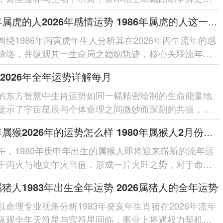
借太岁相合之力可缓冲突，于...
1986年属虎的人2026年感情运势 1986年属虎的人这一生婚姻怎么样
围绕1986年丙寅虎年生人分析其在2026年丙午流年的感
脉络，并纵观其一生命局之婚姻轨迹，核心关联流年干
局之作用、夫妻宫动之...
2026年全年运势详解每月
的东方智慧中生肖运势如同一幅精密绘制的生命能量地
提示了宇宙星辰与个体命理之间微妙而深刻的共振，对
人来讲踏入2026丙午...
1980年属猴2026年的运势怎么样 1980年属猴人2月份运程
午，1980年庚申年出生的属猴人即将迎来崭新的流年运
干丙火与地支午火当值，形成一片火旺之势，对于命局
猴人来讲此为奋发有为的机...
6属猪人1983年出生全年运势 2026属猪人的全年运势
以命理专业视角分析1983年癸亥年生肖猪在2026年流年
纵观全年天符星与官符星同临，事业上将遇权力契机却