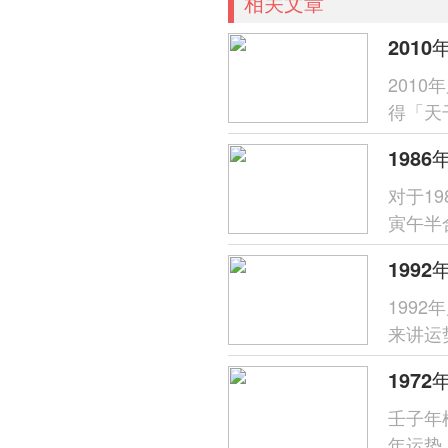
相关文章
2010
201
得「天
呈「木
对于1
寅午半
财星受
199
来讲运
分析，
壬子年
年运势