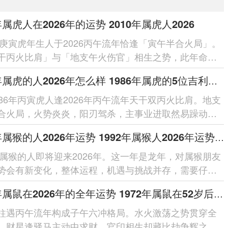
年属虎人在2026年的运势 2010年属虎人2026
0年庚寅虎年生人于2026丙午流年恰逢「寅午半合火局」。
干丙火比肩」与「地支午火伤官」相生之势，此年命局
火通明」之象，主聪慧...
1986年属虎的人2026年怎么样 1986年属虎的5位吉利数字
986年丙寅虎人逢2026年丙午流年天干双丙火比肩。地支
合火局，火势炎炎，阳刃驾杀，主事业进取然易躁动；
克，需防破耗；健康留意心火过...
1992年属猴的人2026年运势 1992年属猴人2026年运势及运程
2年属猴的人即将迎来2026年。这一年是龙年，对属猴朋友
势会有新变化，整体运程，机遇与挑战并存，需要仔细
每个在领域的细节。整体运势...
1972年属鼠在2026年的全年运势 1972年属鼠在52岁后的运气
柱遇丙午流年构成子午六冲格局。水火激荡之势贯穿全
，财星逢驿马主动中求财，官印相生却藏比劫争辉之