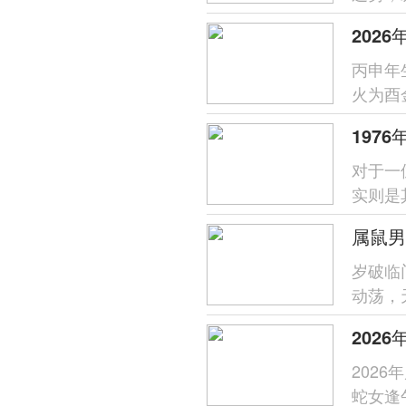
易惹是
丙申年
火为酉
过需防
197
对于一
实则是
主，生
岁破临
动荡，
发生机
202
蛇女逢