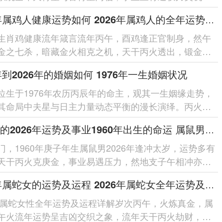
非；天财星暗合太岁，财运...
2026年属鸡人健康运势如何 2026年属鸡人的全年运势如何
生肖鸡健康流年箴言流年丙午，酉鸡逢正官制身，然午
金之七杀，暗藏金火相克之机，天干丙火透出，锻金太
心肺燥热、炎症突发，幸有「龙...
6年到2026年的婚姻如何 1976年一生婚姻状况
位生于1976年农历丙辰年的命主，观其一生姻缘走势，
其命局中夫星与日主力量动态平衡的漫长演绎。丙火日
于辰月食神当令，看似性情...
属鼠男的2026年运势及事业1960年出生的命运 属鼠男的2026婚姻
门，1960年庚子年生属鼠男2026年逢冲太岁，运势多有
天干丙火克庚金，事业易遇压力，然地支子午相冲亦激
，财星破印需防破耗，夫妻宫动婚...
2026年属蛇女的运势及运程 2026年属蛇女全年运势及运程
6年属蛇女性全年运势及运程详解岁次丙午，火炼真金，属
午火流年运势呈吉凶交织之象，流年天干丙火劫财，地