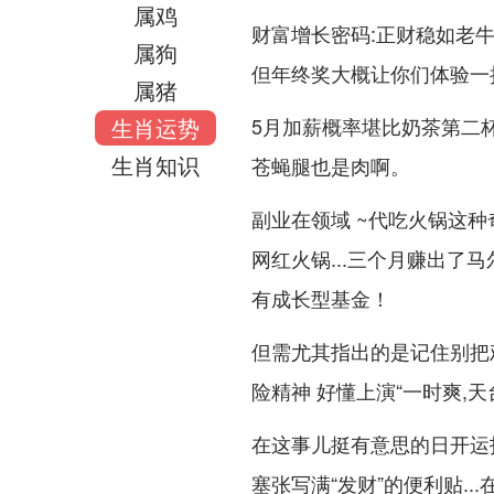
属鸡
财富增长密码:正财稳如老牛
属狗
但年终奖大概让你们体验一
属猪
生肖运势
5月加薪概率堪比奶茶第二
生肖知识
苍蝇腿也是肉啊。
副业在领域 ~代吃火锅这
网红火锅...三个月赚出
有成长型基金！
但需尤其指出的是记住别把
险精神 好懂上演“一时爽,
在这事儿挺有意思的日开运
塞张写满“发财”的便利贴.