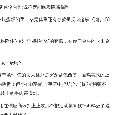
务或谈合作;说不定能触发隐藏福利。
8块蛋糕的手、毕竟体重还有存款呈反比这事- 你们比谁
貅附体”- 那些“限时秒杀”的套路，在你们金牛的火眼金
该不该啃?
自带条件 包的贵人格外是穿深蓝色西装、爱喝美式的上
的跳板！但小心属狗的同事暗中挖坑;他们提的“稳赚不
包装上的牛肉还虚幻。
用在供应商谈判上上次那个把活动预算砍掉40%还多送
行业里封神了.