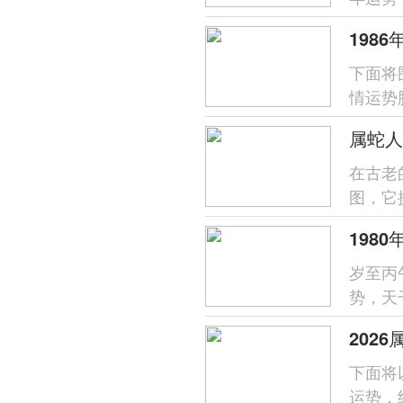
象，唯
下面将
情运势
支对命
属蛇人
在古老
图，它
于属蛇之
岁至丙
势，天
喜火的
202
下面将
运势，