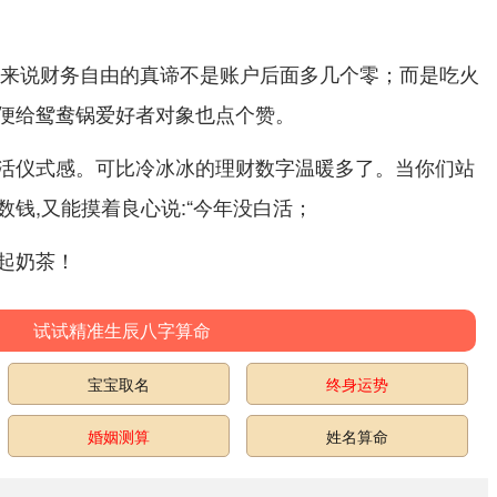
牛座来说财务自由的真谛不是账户后面多几个零；而是吃火
便给鸳鸯锅爱好者对象也点个赞。
活仪式感。可比冷冰冰的理财数字温暖多了。当你们站
钱,又能摸着良心说:“今年没白活；
起奶茶！
试试精准生辰八字算命
宝宝取名
终身运势
婚姻测算
姓名算命