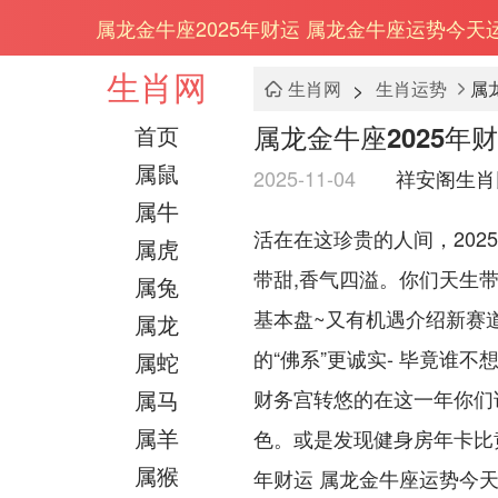
属龙金牛座2025年财运 属龙金牛座运势今天
生肖网
>
生肖网
生肖运势
属
属龙金牛座2025年
首页
属鼠
2025-11-04
祥安阁生肖
属牛
活在在这珍贵的人间，20
属虎
带甜,香气四溢。你们天生
属兔
基本盘~又有机遇介绍新赛
属龙
的“佛系”更诚实- 毕竟谁
属蛇
属马
财务宫转悠的在这一年你们
属羊
色。或是发现健身房年卡比黄金
属猴
年财运 属龙金牛座运势今