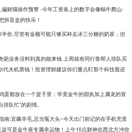
,偏财骚操作预警 -今年工资条上的数字会像蜗牛爬山-
把拆盲盒的快乐！
杯半价,尽管有金额可能只够买杯去冰三分糖的奶茶；但
种奇葩业务没料到真的能来钱 上周就有同行靠帮人排队买
了马尔代夫机票钱！投资理财建议你们重点盯那个科技股还
鸡蛋都放在一个篮子里；毕竟金牛的固执加上属龙的冒
天台排队忙”的剧情。
指南:宜薅羊毛,忌当冤大头~今天出门前记的在手机壳里
..在这可是金牛座专属幸运物！上午10点财神在西北方冲你