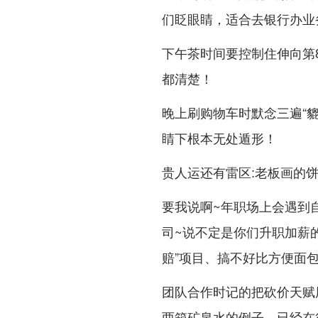
们眨眼睛，适合去银行办业
下午茶时间要控制住伸向第
都清楚！
晚上刷购物车时默念三遍“貔
睛下根本无处遁形！
贵人运还有雷区:老板画的饼
要我说啊~年职场上会遇到
司~说不定是你们升职加薪
赔”项目、搞不好比方便面
团队合作时记的把砍价天赋
两箱矿泉水的例子。已经在