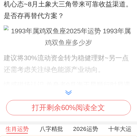
机心态~8月土象大三角带来可靠收益渠道。
是否存再替代方案？
建议将30%流动资金转为稳健理财~另一点
还需考虑关注绿色能源产业动向。
情感磁场认识 单身者9月海王星顺行时易遇
灵魂伴侣 -但需分辨浪漫幻想与现实差距！
打开剩余60%阅读全文
已婚者需再5月、11月注意沟通方式 -共同参
同艺术疗愈活动可增进默契。
生肖运势
八字精批
2026运势
十年大运
健康管理重点- 火星过境期间需防范旧疾复