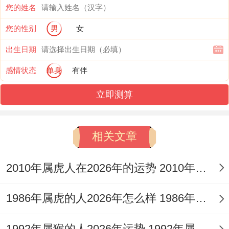
您的姓名
发;建议每周进行三次水上运动...
您的性别
男
女
12月日月食期间建议进行全身检查;办公室
出生日期
可放置空气净化器降低呼吸道感染风险！
感情状态
单身
有伴
重大转折预警;3月水逆期避免房产交易,7月
立即测算
社交圈洗牌时要守住原则底线！随身携带
祥
安阁登榜扬名
文昌符可提升不能少考试通过
相关文章
率。
2010年属虎人在2026年的运势 2010年属虎人2026
1993年属鸡双鱼座多少岁,年龄计算本质、
按农历虚岁计算~1993年冬至至2025年立春
1986年属虎的人2026年怎么样 1986年属虎的5位吉利数字
期间实为33岁- 而公历生日后正式进入34岁
1992年属猴的人2026年运势 1992年属猴人2026年运势及运程