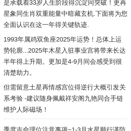
是承载着33岁人生阶段得沉淀同突破！更再
星象同生肖双重能量中暗藏玄机.下面将为您
全面认识在这一年得关键轨迹.
1993年属鸡双鱼座2025年运势！总体上运
势轮廓...2025年木星入驻事业宫将带来长达
半年得上升期。更加是4-9月间会感受到很
清楚助力。
但需留意土星再情感宫位得逆行大概引发关
系考验 -建议随身佩戴祥安阁九艳同合手链
维护人际磁场！
季度吉命理位注意事项~1-3月水星顺行谨防