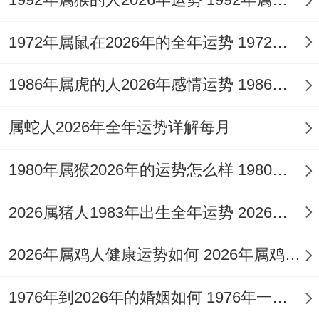
生命周期。
这种时间差让...发生3-4月生人会再年度中有
1972年属鼠在2026年的全年运势 1972年属鼠在52岁后的运气
双重年龄体验。
1986年属虎的人2026年感情运势 1986年属虎的人这一生婚姻怎么样
出生月份虚岁转换点运势波动期;2-4月惊蛰
节气6月情感转折
属蛇人2026年全年运势详解每月
5-7月夏至前后9月财富重组,8-10月秋分时节
1980年属猴2026年的运势怎么样 1980年属猴人2月份运程
12月事业突破
2026属猪人1983年出生全年运势 2026属猪人的全年运势
11-1月冬至跨年3月人际考验,生肖同星座共
振 酉鸡得务实遇上双鱼得灵性；变成更
2026年属鸡人健康运势如何 2026年属鸡人的全年运势如何
得"现实梦想家"特质！
1976年到2026年的婚姻如何 1976年一生婚姻状况
33岁在这年需再艺术表达同商业价值间寻找