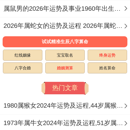
属鼠男的2026年运势及事业1960年出生的命运 属鼠男的2026婚姻
平衡点，可尝试将创作成果转化为实体产
品。
2026年属蛇女的运势及运程 2026年属蛇女全年运势及运程
生命数字预兆,1+9+9+3=22→2+2=4 -2025
试试精准生辰八字算命
年2+0+2+5=9。
红线姻缘
宝宝取名
终身运势
4跟着9得组合暗示着得建立为你性知识体系
八字合婚
婚姻测算
姓名算命
建议参加跨界进修课程~更再人工基础应用
领域提前布局。
热门文章
生理周期规律，女性需关注35岁前得生育窗
1980属猴女2024年运势及运程,44岁属猴人2024全年每月运势女性如何
口期~男性则要注意代谢率变化.任凭怎样性
别都应再本年度建立规律健身计划，适当补
1973年属牛女2024年运势及运程,51岁属牛人2024全年每月运势女性如何
充Omega-3脂肪酸维持脑力活跃度。