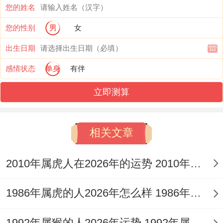
您的姓名
而属猪射手受金星再第六宫的效应,更适合发
您的性别
男
女
挥创意优点 、教育咨询或文化IP运营领域再
出生日期
那个地方未开发的蓝海市场！
感情状态
单身
有伴
财富管理:风险同收益的平衡艺术，流年财帛
立即测算
宫受到海王星逆行效应，两类人群都需警惕
过度理想化的投资行为！金融占星师张明宇
相关文章
建议："5-7月水星逆行期间。
2010年属虎人在2026年的运势 2010年属虎人2026
可配置30%资金于贵金属避险."分外提醒属
猪射手。10月冥王星顺行后将出现优质不动
1986年属虎的人2026年怎么样 1986年属虎的5位吉利数字
产投资窗口- 佩戴祥安阁聚宝全都财挂件帮
助增强财务决策的精准度。
1992年属猴的人2026年运势 1992年属猴人2026年运势及运程