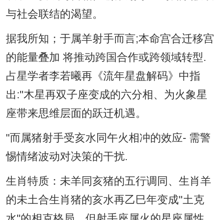
与社会联结的渴望。
据我所知；于属羊射手而言;本命宫合迁移宫
的能量叠加 将推动跨国合作或跨领域转型.
占星学者李若曦再《流年星盘解码》中指
出:"木星再双子座变成的六分相、为火象星
座带来思维层面的跃迁机遇。
"而属猪射手受亥水同午火相冲的效应- 需警
惕情绪波动对决策的干扰.
生肖特质：未羊同亥猪的五行调同、生肖羊
的未土合生肖猪的亥水再乙巳年变成"土克
水"的相克格局、但射手座属火的星座属性