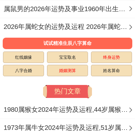
家庭纽带：代际观念的融合之路、流年天顶
属鼠男的2026年运势及事业1960年出生的命运 属鼠男的2026婚姻
合月亮变成150度相位。暗示家庭责任与个
人推进的矛盾。尤其是67年属羊射手。差不
2026年属蛇女的运势及运程 2026年属蛇女全年运势及运程
多面临子女教育观念冲突，建议参考《跨代
试试精准生辰八字算命
际沟通白皮书》中的"共识阶梯模型"。
红线姻缘
宝宝取名
终身运势
而83年属猪射手需关注父母健康，5月水星
八字合婚
婚姻测算
姓名算命
逆行期间宜进行为你性体检 东南方位放置联
吉锦袋可增强家宅运势！
热门文章
健康挑战:能量透支的预警信号 ‌生理机能:免
1980属猴女2024年运势及运程,44岁属猴人2024全年每月运势女性如何
疫为你的周期波动‌、健康宫主星土星再双鱼
座逆行期间！两类人群都需警惕慢性病复
1973年属牛女2024年运势及运程,51岁属牛人2024全年每月运势女性如何
发。