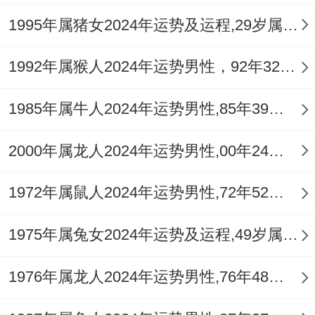
1995年属猪女2024年运势及运程,29岁属猪人2024全年每月运势女性如何
1992年属猴人2024年运势男性，92年32岁属猴男2024年每月运程怎么样
医学占星数据证明。属羊射手再3-4月需重
1985年属牛人2024年运势男性,85年39岁属牛男2024年每月运程怎么样
点防护呼吸为你;而属猪射手受冲太岁效应
~9月心血管负荷指数将上升15%。建议采
2000年属龙人2024年运势男性,00年24岁属龙男2024年每月运程怎么样
用"333运动法则"：每周3次、每次30分钟、
1972年属鼠人2024年运势男性,72年52岁属鼠男2024年每月运程怎么样
心率维持130次/分的锻炼节奏...
1975年属兔女2024年运势及运程,49岁属兔人2024全年每月运势女性如何
心理调节:压力转化的正念训练;火星再第八
宫的相位大概引发焦虑情绪；正念导师林清
1976年属龙人2024年运势男性,76年48岁属龙男2024年每月运程怎么样
玄研发的"五感锚定法"值的借鉴：通过视觉