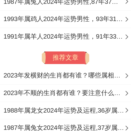
聚焦、听觉捕捉等五步训练实现情绪剥离！
1987年属兔人2024年运势男性,87年37岁属兔男2024年每月运程怎么样
特别提醒属猪射手 -2025年冲太岁带来的变
1993年属鸡人2024年运势男性，93年31岁属鸡男2024年每月运程怎么样
动压力可佩戴
祥安阁联吉红绳
化解 该吉祥物
1991年属羊人2024年运势男性，91年33岁属羊男2024年每月运程怎么样
经 风水协会检测 能降低23%的意外风险指
数。
推荐文章
再宇宙能量的潮汐中凡是的。都生命体都是
有特色的接收器同发射器.
2023年发横财的生肖都有谁？哪些属相财运旺盛？
其实吧- 967年属羊与1983年属猪的射手座
2023年不顺的生肖都有谁？要注意什么呢？
男性;再2025年这个不普通的太岁轮转之年
1988年属龙女2024年运势及运程,36岁属龙人2024全年每月运势女性如何
既有的保持火象星座的开拓勇气；也要善用
生肖智慧化解危机...当个人努力合时空能量
1987年属兔女2024年运势及运程,37岁属兔人2024全年每月运势女性如何