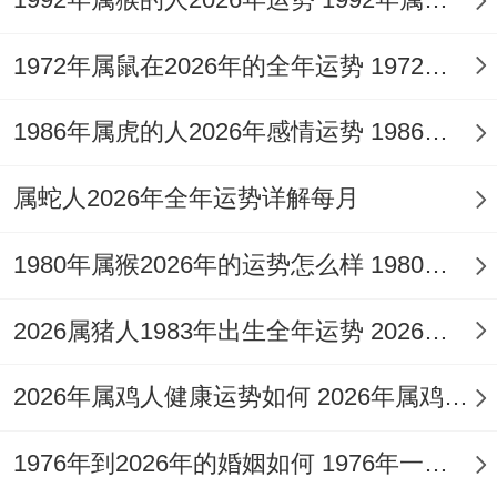
情感磁场：理性与感性的角力场；‌伴侣关系:
1972年属鼠在2026年的全年运势 1972年属鼠在52岁后的运气
时空距离的考验同升华‌.婚神星再射手座本命
1986年属虎的人2026年感情运势 1986年属虎的人这一生婚姻怎么样
盘的轨迹证明.属羊射手或许面临异地恋考
验、而木星再第五宫带来的桃花运有的理性
属蛇人2026年全年运势详解每月
筛选.情感咨询师王雅婷提出"三周定律":当物
理距离超过三周见面周期时需建立仪式化的
1980年属猴2026年的运势怎么样 1980年属猴人2月份运程
沟通机制。
2026属猪人1983年出生全年运势 2026属猪人的全年运势
属猪射手则要注意11月火星刑克带来的争吵
2026年属鸡人健康运势如何 2026年属鸡人的全年运势如何
风险 -卧室西北方悬挂九艳与合手链可缓解
冲突频率.
1976年到2026年的婚姻如何 1976年一生婚姻状况