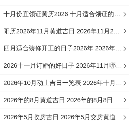
助辰土水库滋养未土；冬至前的「壬子日」
十月份宜领证黄历2026 十月适合领证的好日子2026年
则需谨慎 因子水与未土暗藏相害关系。
这时段若必须的远行，可佩戴红玛瑙饰品化
阳历2026年11月黄道吉日 2026年11月26日阳历黄道吉日
解水土相克、并优先选择午时启程以引入火
四月适合装修开工的日子2026年 2026年四月份适合装修开工的黄道吉日
元素调和。
地域区别对方向选择的波及
2026十一月订婚的好日子 2026年11月哪天订婚好
地理方位的吉凶需结合具体目的地调整...打
2026年10月动土吉日一览表 2026年十月六日能动土吗
个比方前往山区宜选东北方增强稳定性...海
2026年的8月黄道吉日 2026年的8月8日是星期几
滨城市则适合东南方引动财运。若目的地与
生肖三合方位重合。
2026年5月收房吉日 2026年5月交房黄道吉日
如从北京出发往昆明 可强化「未-亥-卯」三