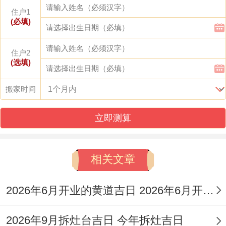
2025年6月
五月十四
正南
住户1
午时
(必填)
9日
满日
方
2025年8月
七月初五
西南
住户2
申时
(选填)
27日
成日
方
搬家时间
2025年11
十月廿二
巳时
东方
月12日
开日
立即测算
节气转换期的特别能量运用
相关文章
大家可能不知道，立春、夏至等节气前后三
2026年6月开业的黄道吉日 2026年6月开业黄道吉日查询
日，天地能量处于剧烈变化阶段。属羊人若
选择清明后第三日的「戊辰日」出行，可借
2026年9月拆灶台吉日 今年拆灶吉日