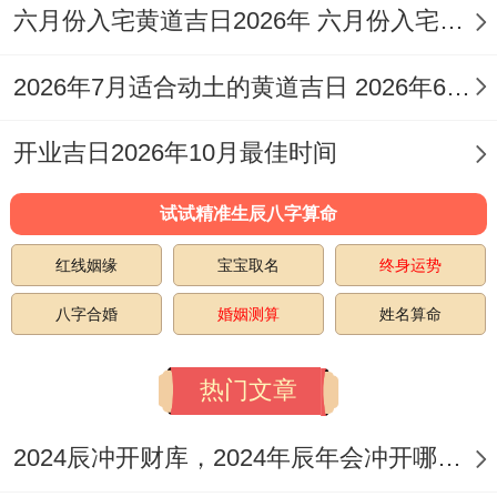
六月份入宅黄道吉日2026年 六月份入宅黄道吉日查询
合木局的气场流动；不相同适合开展合作签
约类行程.
2026年7月适合动土的黄道吉日 2026年6月动土的黄道吉日
紧急出行的应变步骤
开业吉日2026年10月最佳时间
当遇到突发性出行需求时可运用「奇门遁
试试精准生辰八字算命
甲」中的时家奇门原理。在当日吉时范围内.
红线姻缘
宝宝取名
终身运势
选择休门、生门对应的方位成为中途休整
点。比如申时出发遇天芮星当值。可绕行至
八字合婚
婚姻测算
姓名算命
正西方位停留15分钟;利用兑卦金气泄去病
热门文章
符星波及,再继续既定行程。
通过我跟你讲 -准把握2025年的吉日同方位
2024辰冲开财库，2024年辰年会冲开哪些人的财库
~不只是能提升属羊人的行程顺利度，更可