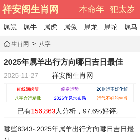
祥安阁生肖网
本命年
犯太岁
属鼠
属牛
属虎
属兔
属龙
属蛇
属马
>
生肖网
八字
2025年属羊出行方向哪日吉日最佳
2025-11-27
祥安阁生肖网
红线姻缘簿
终身运势
26财运不好化解
八字命运精批
2026年风水布局
运气不好的生肖
已有
156,863
人分析，
97.6%
好评。
哪些8343-.2025年属羊出行方向哪日吉日最