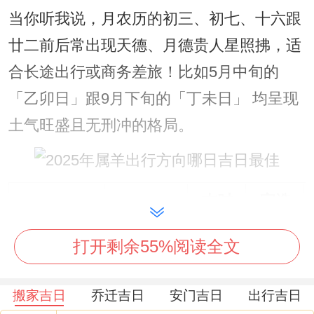
当你听我说，月农历的初三、初七、十六跟
廿二前后常出现天德、月德贵人星照拂，适
合长途出行或商务差旅！比如5月中旬的
「乙卯日」跟9月下旬的「丁未日」 均呈现
土气旺盛且无刑冲的格局。
吉时
宜选
推荐日期
农历对应
窗口
方位
打开剩余55%阅读全文
2025年3月
二月十九
东南
辰时
18日
危日
方
搬家吉日
乔迁吉日
安门吉日
出行吉日