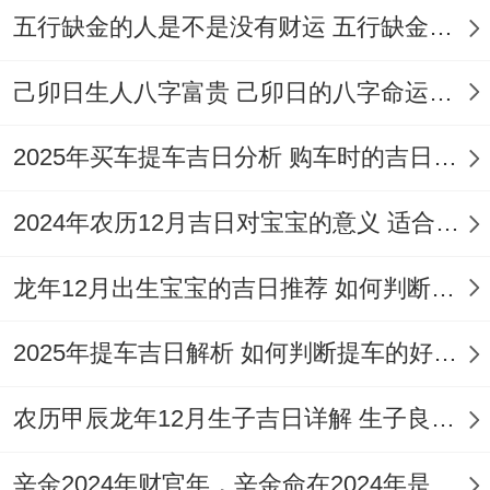
五行缺金的人是不是没有财运 五行缺金的人命运好不好
激活流年「华盖」「天解」吉星的潜在助
力。建议在确定具体日期后、提前三日进行
己卯日生人八字富贵 己卯日的八字命运如何
方位净化仪式；如在选定方向点燃崖柏香
2025年买车提车吉日分析 购车时的吉日与禁忌
粉- 一块儿将行程决定性物品置于家宅财位
蓄能。未来可详细介绍本命星盘同黄历吉日
2024年农历12月吉日对宝宝的意义 适合龙年宝宝出生的日子有哪些
的多维叠加效应；建立更个性化的出行择吉
龙年12月出生宝宝的吉日推荐 如何判断吉日是否适合宝宝
体系...
2025年提车吉日解析 如何判断提车的好日子
农历甲辰龙年12月生子吉日详解 生子良辰的影响因素
辛金2024年财官年，辛金命在2024年是财官年还是财印年