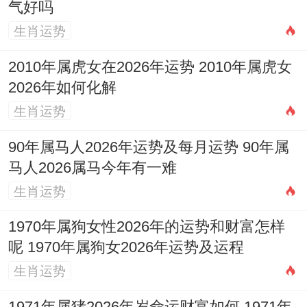
气好吗
11月25日（星期三，农历十月十七）
在这一
生肖运势
天的值神还有星宿组合较位理想,宜嫁娶，纳
2010年属虎女在2026年运势 2010年属虎女
采、订盟，祭祀、斋醮，开光、安香，出
2026年如何化解
火、出行，拆卸、开工，祈福、进人口，纳
生肖运势
财、交易，立券、搬家，安床、装修，安
90年属马人2026年运势及每月运势 90年属
葬、除服，成服；
马人2026属马今年有一难
忌置产、掘井、词讼、栽种。当天的日干支
生肖运势
位癸卯，岁煞在西 鸡日冲（丁酉），值日位
1970年属狗女性2026年的运势和财富怎样
定执位。
呢 1970年属狗女2026年运势及运程
生肖运势
11月26日（星期四，农历十月十八）
在这一
天宜结婚、纳采、订婚、祭祀、开光、出