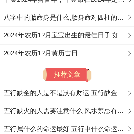
四、月中吉日找原因
八字中的胎命身是什么,胎身命对四柱的影响
11月16日（星期一，农历十月初八）
这是一
2024年农历12月宝宝出生的最佳日子 如何挑选适合的吉日
个评分很高的吉日，指数达98分，值日位青
龙（黄道日）、九星位三碧-轩辕星（木）-
2024年农历12月黄历吉日
安神，五行属沙中金，日干支位甲午,岁煞在
北，马日冲鼠（戊子）...在这一天的宜忌许
推荐文章
多样:宜纳采，订婚、结婚，祭祀、祈福，雕
刻、搬家，开市、入宅，出行、开工，会亲
五行缺金的人是不是没有财运 五行缺金的人命运好不好
友、入学，装修、起基，安门、安床，造
五行缺火的人需要注意什么 风水禁忌有哪些
庙、解除，纳财、开池，造畜稠、牧养；忌
上梁，开仓、出货财，造屋、造船。
五行属什么的命运最好 五行中什么命运势旺盛