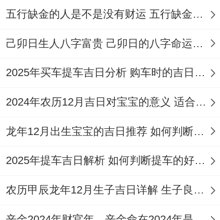
会亲友，交易、立券，纳财、栽种，纳畜、
五行缺金的人是不是没有财运 五行缺金的人命运好不好
牧养；忌结婚，开市、入宅，祈福、安葬。
己卯日生人八字富贵 己卯日的八字命运如何
11月4日（星期三。农历九月二十六）
在这
也是一个高分吉日。指数达98分...值日位天
2025年买车提车吉日分析 购车时的吉日与禁忌
刑（黑道日），九星位六白-青龙星（金）-
2024年农历12月吉日对宝宝的意义 适合龙年宝宝出生的日子有哪些
吉神。
五行属杨柳木，日干支位壬午，岁煞在北！
龙年12月出生宝宝的吉日推荐 如何判断吉日是否适合宝宝
马日冲鼠（丙子）！宜造车器，结婚、订
2025年提车吉日解析 如何判断提车的好日子
婚，纳采、会亲友，祭祀、出行，开市、立
券，搬家、入宅，破土、安葬；
农历甲辰龙年12月生子吉日详解 生子良辰的影响因素
忌上梁、开光、造屋、架马、合寿木...
辛金2024年财官年，辛金命在2024年是财官年还是财印年