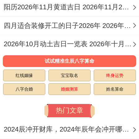
婚，祭祀、祈福，求嗣、斋醮，开光、安
阳历2026年11月黄道吉日 2026年11月26日阳历黄道吉日
香，出火、造庙，搬家、出行，入宅、起
四月适合装修开工的日子2026年 2026年四月份适合装修开工的黄道吉日
基，竖柱、上梁，安床、纳畜，捕捉、纳
婿，安葬；
2026年10月动土吉日一览表 2026年十月六日能动土吗
忌开市、破土、掘井、合寿木。
试试精准生辰八字算命
11月3日（星期二；农历九月二十五）
在这
红线姻缘
宝宝取名
终身运势
一天的吉日指数位96分，值日位明堂（黄道
八字合婚
婚姻测算
姓名算命
日）,九星位七赤-咸池星（金）-凶神；五行
属白腊金。
热门文章
日干支位辛巳；岁煞在东；蛇日冲猪（乙
2024辰冲开财库，2024年辰年会冲开哪些人的财库
亥）。在这一天的宜忌包括:宜订盟，订婚、