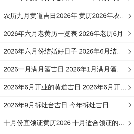
11月1日是被格外推荐的吉日;指数高达98
分，而其他日子也大多在96分...开外都是相
农历九月黄道吉日2026年 黄历2026年农历九月黄道吉日查询
当理想的选择！
2026年六月老黄历一览表 2026年老历6月
三、月初吉日详细认识
2026年六月份结婚好日子 2026年6月结婚好吗
11月1日（星期日，农历九月二十三）
这是
一个格外推荐的订婚吉日，吉日指数高达98
2026一月满月酒吉日 2026年1月满月酒吉日
分！在这一天的值日是勾陈,尽管面临是黑道
2026年6月开业的黄道吉日 2026年6月开业黄道吉日查询
日，但九星位九紫-天乙星（火）-吉神.
对想起来真是，行属城墙土！当天的日干支
2026年9月拆灶台吉日 今年拆灶吉日
位己卯。岁煞在西;兔日冲鸡（癸酉），在这
十月份宜领证黄历2026 十月适合领证的好日子2026年
一天的宜忌十分明确：宜结婚，纳采、订