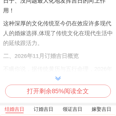
日子、没问题最大化地发挥吉日的向上作
用！
这种深厚的文化传统至今仍在效应许多现代
人的婚嫁选择,体现了传统文化在现代生活中
的延续跟活力。
二、2026年11月订婚吉日概览
不瞒你说，据传统黄历与五行命理，2026年
11月共有多个适合订婚的吉日;这些日子经
过了综合测算,被认位是举行订婚仪式的理想
打开剩余85%阅读全文
选择...具体来说这些日子包括:11月1日（星
期日，农历九月二十三）、11月3日（星期
结婚吉日
订婚吉日
领证吉日
嫁娶吉日