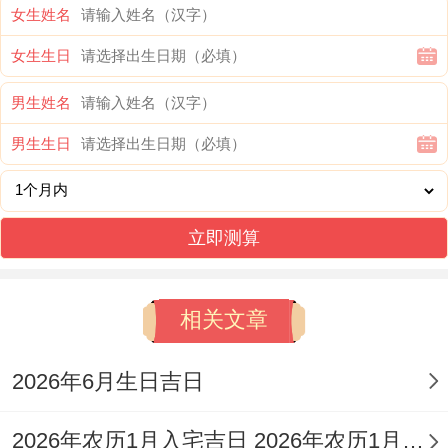
二，农历九月二十五）、11月4日（星期
女生姓名
三，农历九月二十六）、11月6日（星期五;
女生生日
农历九月二十八）、11月16日（星期一,农
男生姓名
历十月初八）、11月22日（星期日；农历十
男生生日
月十四）、11月25日（星期三，农历十月十
七）、11月26日（星期四,农历十月十八）
同11月29日（星期日,农历十月二十一）。
立即测算
这些日子的选择非但考虑了传统的黄道黑道
相关文章
之分，还综合了星宿值日、五行属性、冲煞
方位等多重因素，所有的...都日子都有其独
2026年6月生日吉日
特的特征 与适宜举行的仪式类型！
2026年农历1月入宅吉日 2026年农历1月入宅最好的日子