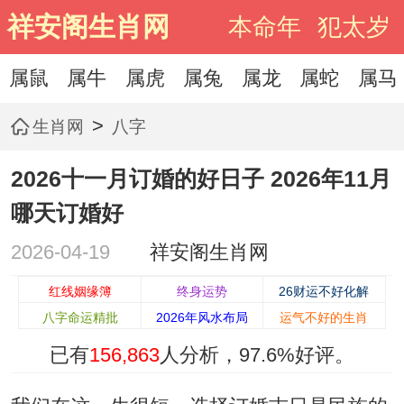
祥安阁生肖网
本命年
犯太岁
属鼠
属牛
属虎
属兔
属龙
属蛇
属马
>
生肖网
八字
2026十一月订婚的好日子 2026年11月
哪天订婚好
2026-04-19
祥安阁生肖网
红线姻缘簿
终身运势
26财运不好化解
八字命运精批
2026年风水布局
运气不好的生肖
已有
156,863
人分析，
97.6%
好评。