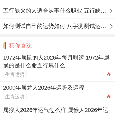
11月22日（星期日。农历十月十四）
在这一
五行缺火的人适合从事什么职业 五行缺火的人适合从事的职业有哪些
天的吉日指数位98分...值日位白虎（黑道
如何测试自己的运势如何 八字测测试运运程
日），九星位六白-青龙星（金）-吉神，五
行属壁上土。
猜你喜欢
日干支位庚子，岁煞在南，鼠日冲马（甲
1972年属鼠的人2026年每月财运 1972年属
午）...宜纳采，订婚、结婚，祭祀、祈福，
鼠的是什么命五行属什么
求嗣、开光，出行、解除，进人口、开市，
生肖运势
立券、挂匾，入宅、搬家，安门、栽种，开
2000年属龙人2026年运势及运程
工、求医，治病、会亲友，起基、装修，盖
生肖运势
屋、安葬；
属猴人2026年运气怎么样 属猴人2026年运
五、月末吉日特征