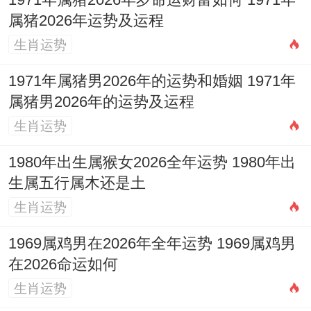
1971年属猪2026年岁命运财富如何 1971年
行、解除、伐木、出火、入宅、搬家、拆
属猪2026年运势及运程
卸、装修、栽种、安葬、入殓；
生肖运势
忌破土、动土、安门、作灶、开市、交易！
1971年属猪男2026年的运势和婚姻 1971年
属猪男2026年的运势及运程
日干支位甲辰；岁煞在南、狗日冲（戊
生肖运势
戍），值日位执执位。
1980年出生属猴女2026全年运势 1980年出
11月29日（星期日，农历十月二十一）
这是
生属五行属木还是土
11月一言以蔽之一个订婚吉日、宜订婚、纳
生肖运势
采、会亲友、祭祀、祈福、装修、开工、安
1969属鸡男在2026年全年运势 1969属鸡男
机械、破土、安葬；
在2026命运如何
忌结婚、搬家、出火、开市、入宅！在这一
生肖运势
天的禁忌相对较少,位仪式安排提供了更多灵