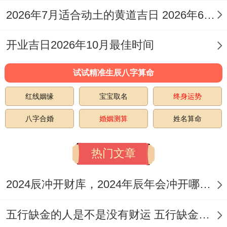
比劫太盛，也是晚婚的信号。断结婚时间主
2026年7月适合动土的黄道吉日 2026年6月动土的黄道吉日
要盯紧配偶星和婚姻宫这两样。
开业吉日2026年10月最佳时间
男的就看财星，女的就看官星或者杀星。
婚姻宫就在日个位置，得把配偶星和婚姻宫
试试精准生辰八字算命
搁一块儿琢磨。通常用三合、六盒、五合来
红线姻缘
宝宝取名
终身运势
判断结婚时间，也有拿冲刑来说事的。要是
八字合婚
婚姻测算
姓名算命
配偶星的地支能跟婚姻宫合成三合、六盒或
者五合，那基本就是结婚的年份。
热门文章
先看日支跟日干的关系，还有它们是互相喜
2024辰冲开财库，2024年辰年会冲开哪些人的财库
欢还是互相嫌弃。日支就是婚姻宫，日柱里
头五行相生，夫妻日子过得和和美美；要是
五行缺金的人是不是没有财运 五行缺金的人命运好不好