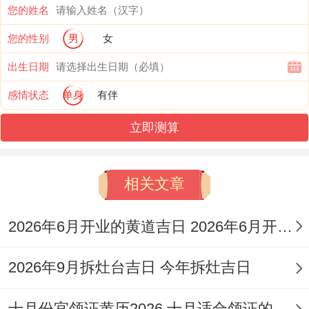
您的姓名
再瞅瞅八字里头哪些迹象代表会丧偶
您的性别
男
女
（1）比劫太旺，把财星克得死死的，要是
出生日期
大运或者流年又撞上比劫猖獗的时候，媳妇
感情状态
单身
有伴
就悬了。
立即测算
（2）妻宫本来是个好用的星位，结果被别
的星冲撞打压，要是大运流年再给妻宫来一
相关文章
下子，媳妇可能说没就没。
（1）食神伤官太嚣张，把官星压得喘不过
2026年6月开业的黄道吉日 2026年6月开业黄道吉日查询
气，大运流年要是食伤再发威，丈夫扛不
2026年9月拆灶台吉日 今年拆灶吉日
住。
（2）比劫层层叠叠，官星还总跟比劫打
十月份宜领证黄历2026 十月适合领证的好日子2026年