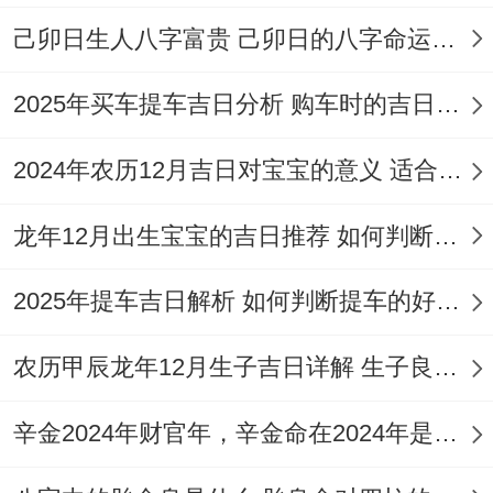
相克，那俩人心里都有隔阂，这婚姻肯定磕
己卯日生人八字富贵 己卯日的八字命运如何
磕绊绊。
2025年买车提车吉日分析 购车时的吉日与禁忌
再看夫妻星离日主是远是近。夫妻星离得近
还是远，直接决定了婚姻的状态，也能看出
2024年农历12月吉日对宝宝的意义 适合龙年宝宝出生的日子有哪些
两口子互相影响的程度。当然还得结合夫妻
星的旺衰来看越旺影响越大，越弱影响越
龙年12月出生宝宝的吉日推荐 如何判断吉日是否适合宝宝
小。要是日干跟配偶星能合上那夫妻感情铁
2025年提车吉日解析 如何判断提车的好日子
定好，难舍难分。要是夫妻星离日干老远，
或者压根儿不沾边，要么一辈子跟配偶分开
农历甲辰龙年12月生子吉日详解 生子良辰的影响因素
的时间多，要么感情淡得像白开水，谁也影
辛金2024年财官年，辛金命在2024年是财官年还是财印年
响不了谁。