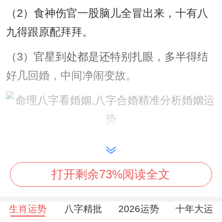
（2）食神伤官一股脑儿全冒出来，十有八
九得跟原配拜拜。
（3）官星到处都是还特别扎眼，多半得结
好几回婚，中间净闹变故。
（4）官星又强又多，最后反倒被丈夫抛
弃。
打开剩余73%阅读全文
（5）印星太盛，官星多还不牢靠，这种女
的最容易招惹一堆桃花债。
生肖运势
八字精批
2026运势
十年大运