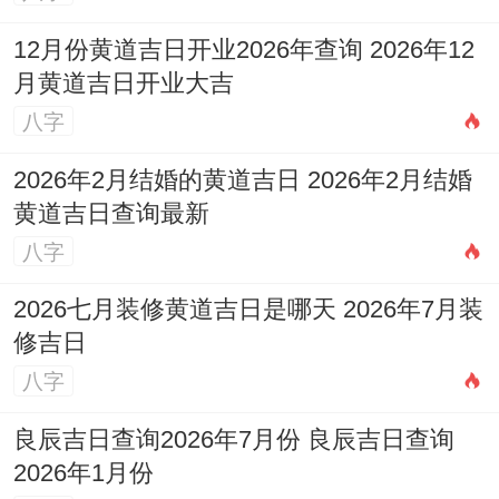
年再加上流年的地支跟日支或者月支刑冲合
12月份黄道吉日开业2026年查询 2026年12
害，婚姻肯定不安生，不是两口子吵架，就
月黄道吉日开业大吉
是闹离婚，严重的可能一方生病、受伤甚至
八字
出大事。
2026年2月结婚的黄道吉日 2026年2月结婚
黄道吉日查询最新
（5）女的要是遇到食伤或者官星当值的流
八字
年再加上流年的地支跟日支或者月支刑冲合
害，婚姻也容易亮红灯，不是两口子闹别
2026七月装修黄道吉日是哪天 2026年7月装
修吉日
扭，就是离婚，搞不好一方身体出问题。
八字
（1）配偶星（财星或者官星）要是在年柱
良辰吉日查询2026年7月份 良辰吉日查询
或者月柱冒头，多半早婚；要是日柱或者时
2026年1月份
柱才出现，基本晚婚。