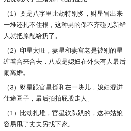
（1）要是八字里比劫特别多，财星冒出来
一堆还扎不住根，这种男的保不齐碰见新鲜
人就把原配给扔了。
（2）印星太旺，妻星和妻宫老是被别的星
缠着合来合去，八成是媳妇在外头有人最后
闹离婚。
（3）财星跟官星搅和在一块儿，媳妇混进
仕途圈子，最后拍拍屁股走人。
（1）比劫扎堆，官星软趴趴的，这种姑娘
容易甩了丈夫另找下家。