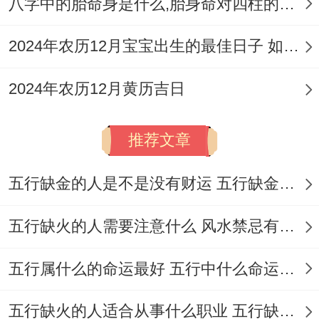
最后看日支跟其他地支的关系。日支跟其他
八字中的胎命身是什么,胎身命对四柱的影响
五行的冲合刑化，对夫妻感情影响特别大。
2024年农历12月宝宝出生的最佳日子 如何挑选适合的吉日
特别是日支要是被冲，多半要闹婚灾，要么
家里有人受伤出事。日支要是被合，媳妇容
2024年农历12月黄历吉日
易在外头有人搞不好还跟人偷偷来往。至于
跟谁不清不楚，就看日支跟哪个十神合上
推荐文章
了-跟比劫合，说明配偶跟年纪差不多的人
五行缺金的人是不是没有财运 五行缺金的人命运好不好
含糊；跟官杀合，可能是跟有权有势的，或
者是比自己年长的人扯上关系；跟食伤合，
五行缺火的人需要注意什么 风水禁忌有哪些
搞不好跟年纪小的，或者有手艺活儿的人勾
五行属什么的命运最好 五行中什么命运势旺盛
搭；跟财星合，八成是跟有钱人或者银行金
融圈的人不清不楚；跟印星合，可能是跟有
五行缺火的人适合从事什么职业 五行缺火的人适合从事的职业有哪些