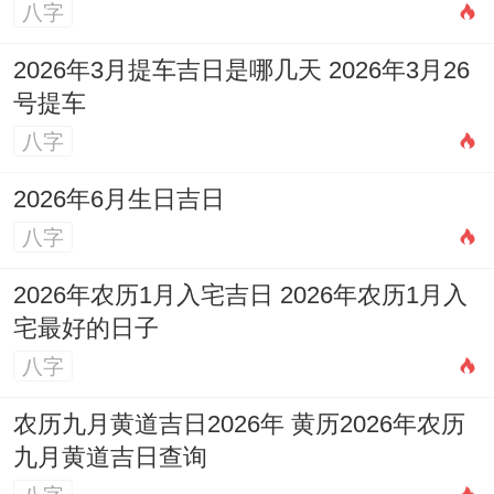
八字
（2）男命年柱月柱比劫多，女命年柱月柱
2026年3月提车吉日是哪几天 2026年3月26
食伤旺，都是晚婚的征兆。
号提车
（3）男命正财，女命正官当值的流年特别
八字
是男命财星、女命官星能跟日支合上的，特
2026年6月生日吉日
别容易结婚。
八字
（4）原本命局里婚姻宫被冲撞的时候，要
2026年农历1月入宅吉日 2026年农历1月入
是碰到流年能化解这个冲撞，多半就能成
宅最好的日子
婚。
八字
（5）男命八字里财星太旺还带着比劫，要
农历九月黄道吉日2026年 黄历2026年农历
九月黄道吉日查询
是碰到食伤当值的流年容易结婚。