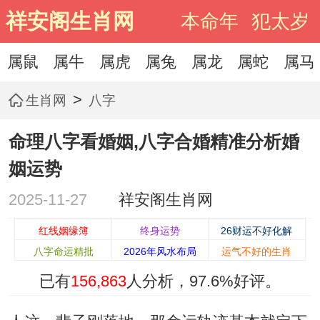
祥安阁生肖网
本命年
犯太岁
属鼠
属牛
属虎
属兔
属龙
属蛇
属马
>
生肖网
八字
命理八字看婚姻,八字合婚精准分析婚
姻运势
2025-11-27
祥安阁生肖网
红线姻缘簿
终身运势
26财运不好化解
八字命运精批
2026年风水布局
运气不好的生肖
已有
156,863
人分析，
97.6%
好评。