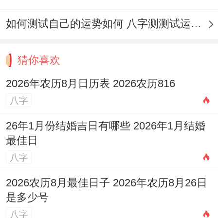
学问的，或者是长辈级别的人牵扯；要是出
如何测试自己的运势如何 八字测测试运运程
现好几个星抢着合，那更麻烦，说明配偶同
时跟好几个人纠缠不清。
猜你喜欢
（1）要是流年的天干地支冲撞了八字里的
2026年农历8月日历表 2026农历816
配偶星，婚姻容易出岔子。
八字
（2）流年的地支冲撞了八字里的日支，婚
26年1月份结婚吉日有哪些 2026年1月结婚
姻容易闹危机。
最佳日
（3）流年的天干地支跟夫妻星合上了，婚
八字
姻容易出问题，配偶可能在外头有人或者直
2026农历8月最佳日子 2026年农历8月26日
接跑了。
是多少号
（4）男的要是碰到比劫或者财星当值的流
八字