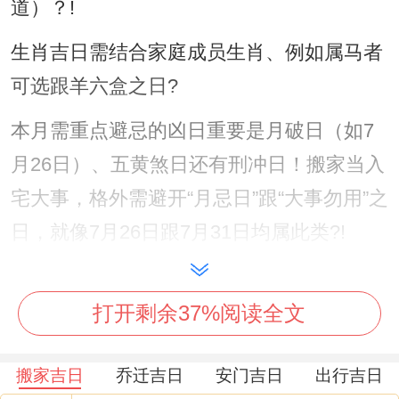
道）？!
生肖吉日需结合家庭成员生肖、例如属马者
可选跟羊六盒之日?
本月需重点避忌的凶日重要是月破日（如7
月26日）、五黄煞日还有刑冲日！搬家当入
宅大事，格外需避开“月忌日”跟“大事勿用”之
日，就像7月26日跟7月31日均属此类?!
动土、安门等事项需避太岁方与三煞位 但纯
搬家以日辰忌宜为先！
打开剩余37%阅读全文
说真的，先推荐日:7月16日（农历六月初
搬家吉日
乔迁吉日
安门吉日
出行吉日
三） -宜嫁娶、纳采、入宅、移徙、开市、