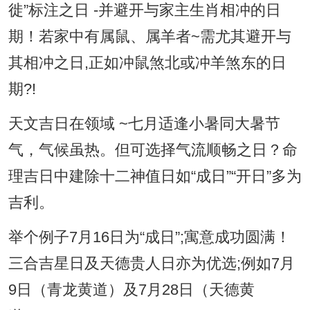
徙”标注之日 -并避开与家主生肖相冲的日
期！若家中有属鼠、属羊者~需尤其避开与
其相冲之日,正如冲鼠煞北或冲羊煞东的日
期?!
天文吉日在领域 ~七月适逢小暑同大暑节
气，气候虽热。但可选择气流顺畅之日？命
理吉日中建除十二神值日如“成日”“开日”多为
吉利。
举个例子7月16日为“成日”;寓意成功圆满！
三合吉星日及天德贵人日亦为优选;例如7月
9日（青龙黄道）及7月28日（天德黄