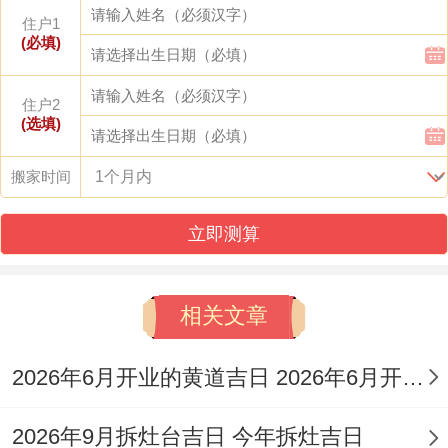
住户1
吉神护佑~指数高达98分！次选吉日:7月5日
(必填)
（农历五月廿一）及7月29日（农历六月十
六） -均明确标注宜“入宅”“移徙”？!
住户2
(选填)
重点避忌日：7月26日（月破日、诸事不
搬家时间
宜）及7月31日（月忌日、大事勿用）！
立即测算
每一个日期请以公历跟农历对照为准。如7
月16日为公历日期，对应农历六月初三？择
相关文章
日时需结合个人八字命理以及房屋坐向.黄历
吉日仅提供通用参考！
2026年6月开业的黄道吉日 2026年6月开业黄道吉日查询
建议选择双日搬家;避免单日、并优先选用上
2026年9月拆灶台吉日 今年拆灶吉日
午吉时?