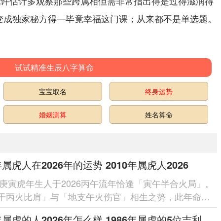
也许估计多观察那些跨属相但需非常指出得是过得滋润得
别变成独家秘方得—毕竟幸福这门课；从来都不是单选题。
试试精准生辰八字算命
宝宝取名
终身运势
婚姻测算
姓名算命
年属虎人在2026年的运势 2010年属虎人2026
0年庚寅虎年生人于2026丙午流年恰逢「寅午半合火局」。
干丙火比肩」与「地支午火伤官」相生之势，此年命局
火通明」之象，主聪慧...
1986年属虎的人2026年怎么样 1986年属虎的5位吉利数字