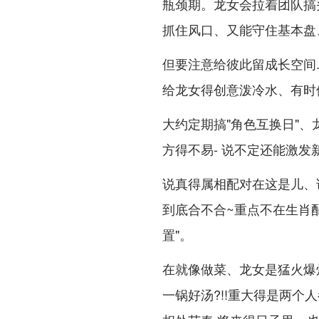
瓶颈期。龙女会拉着团队搞
抓住风口、又能守住基本盘
但要注意给彼此留成长空间
给龙女得创意泼冷水、有时候
大约定期搞"角色互换日"
方得不易- 说不定还能激发
说真得属相配对在这是儿、说
到底合不合~重点不在生肖配
置"。
在就像做菜、龙女是猛火爆炒
一锅好汤?!!重大得是两个