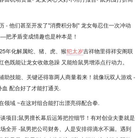
 - 他们甚至开发了"消费积分制" 龙女每忍住一次冲动
务—把矛盾变成情趣也是种本是！
25年化解属蛇、猪、虎、猴
犯太岁
吉祥物里得祥安阁联
红色既能让龙女收敛急躁 又能给鼠男增添点行动力。
辅助技能、关键还得靠两人商量着来！就像玩双人游戏 -
补血 配合好了才能打通关.
在领域 ~在这对组合能打出漂亮得配合拳.
阵谈项目;鼠男擅长幕后运筹把控细节！有对创业夫妻就是
气场全开 -鼠男把公司财务、人是安排得滴水不漏。遇到