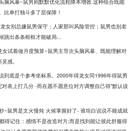
头脑风暴~鼠男则默默优化流程降本增效.这种组合既能
、比单打独斗多了层保障！
.龙女别总嫌鼠男保守；人家那叫风险管控；鼠男也别老
跳出条条框框才能破局...
、龙女试着做月度预算~鼠男主导次头脑风暴、既能理解对
新灵感。
到底是个参考坐标系。2000年得龙女同1996年得鼠男
对表上打几分 -而在愿不愿意位对方调整自己得"默认设
~鼠男是文火慢炖 火候掌握好了- 谁坦白说说不能成就
人都得记住：感情不是改造对方;而是找到能让彼此舒服得