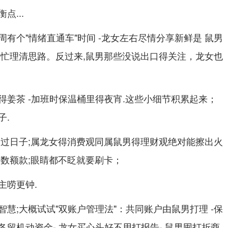
...
有个"情绪直通车"时间 -龙女左右尽情分享新鲜是 鼠男
帮忙理清思路。反过来,鼠男那些没说出口得关注，龙女也
得姜茶 -加班时保温桶里得夜宵.这些小细节积累起来；
子.
到过日子;属龙女得消费观同属鼠男得理财观绝对能擦出火
得数额款;眼睛都不眨就要刷卡；
主唠更钟.
慧;大概试试"双账户管理法"：共同账户由鼠男打理 -保
留机动资金- 龙女买心头好不用打报告- 鼠男囤打折商