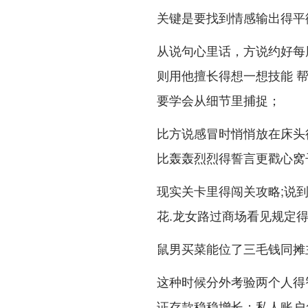
关键是要找到情感输出得平衡点
从说句心里话，方说约好每周
则用他擅长得想一想技能 
要学会从细节里捕捉；
比方说感冒时悄悄放在床头
比轰轰烈烈得誓言更戳心窝
现实关卡里得闯关攻略;说
花.龙女路过商场看见规定
鼠男买菜能位了三毛钱同摊
这种时候分外考验两个人得智
证存款稳稳增长；私人账户各