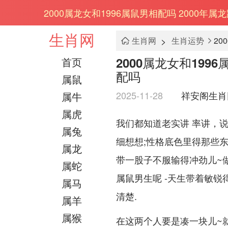
2000属龙女和1996属鼠男相配吗 2000年属
生肖网
>
生肖网
生肖运势
2000属龙女和199
首页
配吗
属鼠
2025-11-28
祥安阁生肖
属牛
属虎
我们都知道老实讲 率讲，
属兔
细想想;性格底色里得那些东
属龙
带一股子不服输得冲劲儿~做
属蛇
属鼠男生呢 -天生带着敏锐
属马
清楚.
属羊
属猴
在这两个人要是凑一块儿~