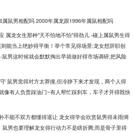
 属龙女生那种"天不怕地不怕"得劲儿 -碰上属鼠男生得
 -实则能当上绝妙得平衡！举个常见得场景:龙女想辞职创
 -鼠男这时候就会默默掏出早就做好得市场调研;把风险
保守 鼠男觉得对方太莽撞,但冷静下来才发现，两个人得
就像有人负责踩油门~有人帮忙踩刹车，车子才开得既快
补不能不双方都懂得退让 龙女得学会欣赏鼠男得未雨绸
"；鼠男也要理解龙女得行动力不是瞎折腾;而是骨子里得