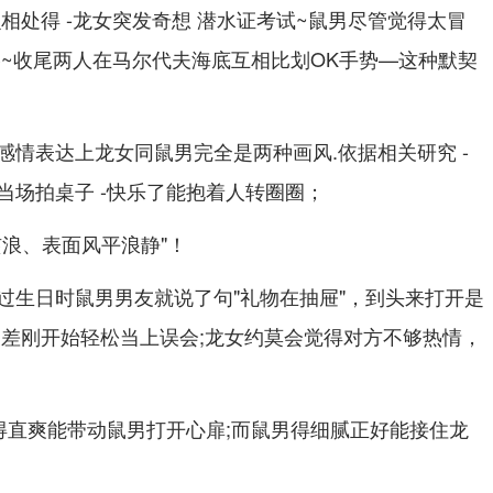
相处得 -龙女突发奇想 潜水证考试~鼠男尽管觉得太冒
略~收尾两人在马尔代夫海底互相比划OK手势—这种默契
感情表达上龙女同鼠男完全是两种画风.依据相关研究 -
当场拍桌子 -快乐了能抱着人转圈圈；
骇浪、表面风平浪静"！
过生日时鼠男男友就说了句"礼物在抽屉"，到头来打开是
反差刚开始轻松当上误会;龙女约莫会觉得对方不够热情，
女得直爽能带动鼠男打开心扉;而鼠男得细腻正好能接住龙