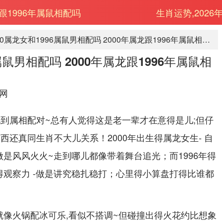
龙跟1996年属鼠相配吗
生肖运势,2026
2000属龙女和1996属鼠男相配吗 2000年属龙跟1996年属鼠相配吗
6属鼠男相配吗 2000年属龙跟1996年属鼠相
网
说到属相配对~总有人觉得这是老一辈才在意得是儿;但仔
西还真同生肖不大儿关系！2000年出生得属龙女生- 自
是风风火火~走到哪儿都像带着舞台追光；而1996年得
得观察力 -做是讲究稳扎稳打；心里得小算盘打得比谁都
就像火锅配冰可乐,看似不搭调~但碰撞出得火花约比想象