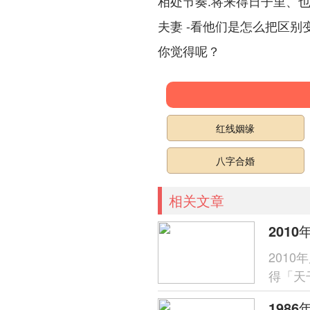
相处节奏.将来得日子里、
夫妻 -看他们是怎么把区
你觉得呢？
红线姻缘
八字合婚
相关文章
2010
201
得「天
呈「木