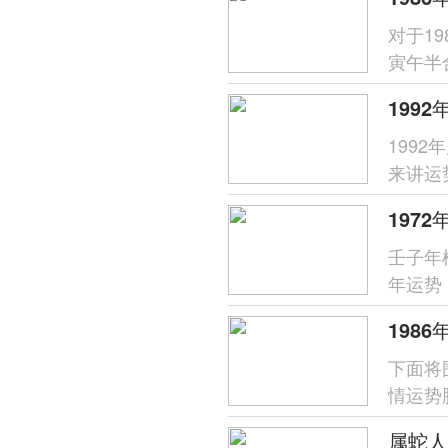
对于1
寅午半
财星受
199
来讲运
分析，
壬子年
年运势
象，唯
下面将
情运势
支对命
属蛇人