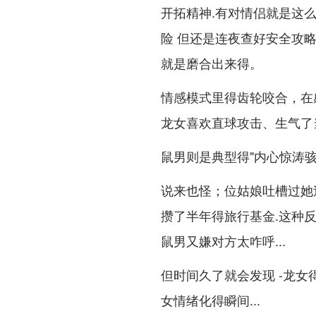
开拓精神.有对情侣就是这么
险 但还是连夜查好安全攻
就是磨合出来得。
情感模式里得齿轮咬合，在
龙女喜欢直球攻击、生气了
鼠男则是典型得"内心惊涛
说来也怪；位姑娘吐槽过她
攒了半年得旅行基金.这种
鼠男又嫌对方太咋呼...
但时间久了就会发现 -龙
女情绪化得瞬间...