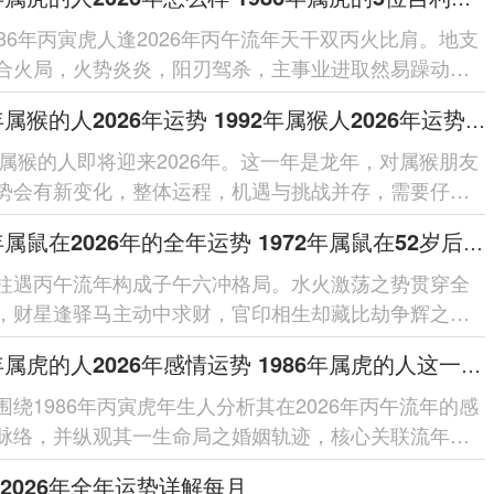
986年丙寅虎人逢2026年丙午流年天干双丙火比肩。地支
合火局，火势炎炎，阳刃驾杀，主事业进取然易躁动；
克，需防破耗；健康留意心火过...
1992年属猴的人2026年运势 1992年属猴人2026年运势及运程
2年属猴的人即将迎来2026年。这一年是龙年，对属猴朋友
势会有新变化，整体运程，机遇与挑战并存，需要仔细
每个在领域的细节。整体运势...
1972年属鼠在2026年的全年运势 1972年属鼠在52岁后的运气
柱遇丙午流年构成子午六冲格局。水火激荡之势贯穿全
，财星逢驿马主动中求财，官印相生却藏比劫争辉之
借太岁相合之力可缓冲突，于...
1986年属虎的人2026年感情运势 1986年属虎的人这一生婚姻怎么样
围绕1986年丙寅虎年生人分析其在2026年丙午流年的感
脉络，并纵观其一生命局之婚姻轨迹，核心关联流年干
局之作用、夫妻宫动之...
2026年全年运势详解每月