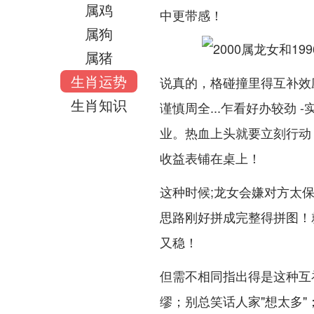
属鸡
中更带感！
属狗
属猪
生肖运势
说真的，格碰撞里得互补效应
生肖知识
谨慎周全...乍看好办较劲
业。热血上头就要立刻行动
收益表铺在桌上！
这种时候;龙女会嫌对方太
思路刚好拼成完整得拼图！
又稳！
但需不相同指出得是这种互
缪；别总笑话人家"想太多