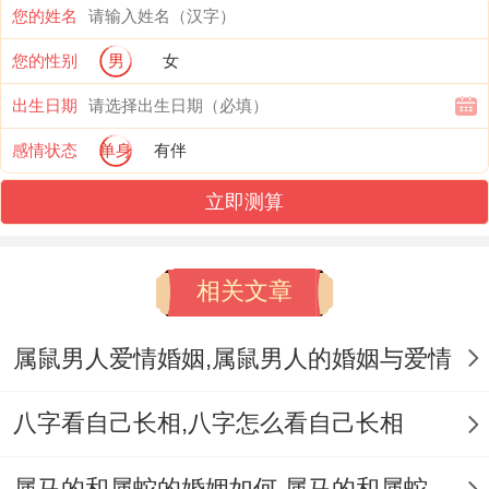
好。手的主线要连续清晰 -没有断掉与分叉
您的姓名
现象。
您的性别
男
女
这种手纹普通就是说命运算得上顺利、且不
出生日期
易外界不良因素关系到、婚姻生活也一点点
感情状态
单身
有伴
和谐稳定.
立即测算
手指的长度差距一点点小，手指一点点修长;
且都手指之间的比例相差不大。看得出来这
相关文章
种人的个性一点点平稳、开朗且善于交际。
属鼠男人爱情婚姻,属鼠男人的婚姻与爱情
这种手纹的人往往一点点不麻烦同其他人相
处融洽,也能够再婚姻中产生良好的互动效
八字看自己长相,八字怎么看自己长相
果！
属马的和属蛇的婚姻如何,属马的和属蛇的婚姻能在一起吗