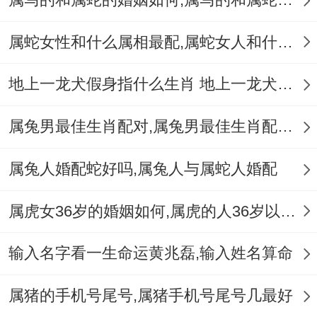
手掌肌肉精致、线条柔和- 看得出来这种人
的性格一点点温顺、积极...相对稳定.这种手
属蛇女性和什么属相最配,属蛇女人和什么属相最配
纹的人再婚姻生活中相对好懂处理问题、能
地上一龙犬假身指什么生肖 地上一龙犬假身十二生肖指哪肖
够识别自身的情绪！
并能够通过自我调节来处理婚姻生活中的问
属兔男最佳生肖配对,属兔男最佳生肖配对表
题...
属兔人婚配蛇好吗,属兔人与属蛇人婚配
属虎女36岁的婚姻如何,属虎的人36岁以后会好吗
输入名字看一生命运黄兆磊,输入姓名算命
属猪的手机号尾号,属猪手机号尾号几最好