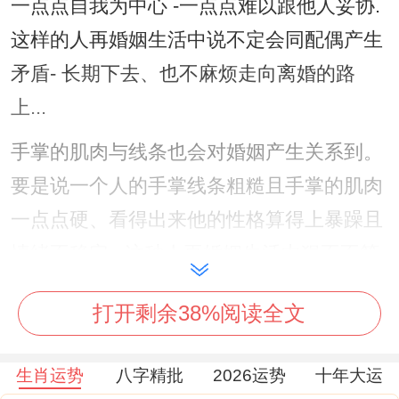
一点点自我为中心 -一点点难以跟他人妥协.
这样的人再婚姻生活中说不定会同配偶产生
矛盾- 长期下去、也不麻烦走向离婚的路
上...
手掌的肌肉与线条也会对婚姻产生关系到。
要是说一个人的手掌线条粗糙且手掌的肌肉
一点点硬、看得出来他的性格算得上暴躁且
情绪不稳定...这种人再婚姻生活中狠不不简
单产生怨气、争吵等不良情绪。造成婚姻不
打开剩余38%阅读全文
同谐，最终造成离婚.
何事样手纹好 -接下来大家介绍何事样手纹
生肖运势
八字精批
2026运势
十年大运