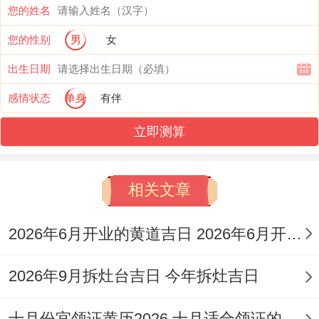
20:59）、亥时（21：00-22:59）；
您的姓名
适合人群：需化解是非、消除灾厄者，适宜
您的性别
男
女
举行净化仪式。
出生日期
感情状态
单身
有伴
2026年5月4日，星期四，农历三月十八;冲
兔（乙卯）煞东；宜:纳采、文定、过订、完
立即测算
聘、大定、嫁娶、出行、开市、立券、纳
畜、牧养、出火、移徙、入宅；
相关文章
看想起来真是，:祈福、动土、破土、安葬、
2026年6月开业的黄道吉日 2026年6月开业黄道吉日查询
入殓；吉时：子时（23:00-00：59）、丑时
（01:00-02：59）、辰时（07:00-08:59）、
2026年9月拆灶台吉日 今年拆灶吉日
未时（13:00-14：59）、戌时（19:00-
十月份宜领证黄历2026 十月适合领证的好日子2026年