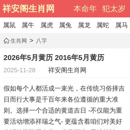
祥安阁生肖网
本命年
犯太岁
属鼠
属牛
属虎
属兔
属龙
属蛇
属马
>
生肖网
八字
2026年5月黄历 2016年5月黄历
2025-11-28
祥安阁生肖网
假如每个人都活成一束光，在传统习俗择吉
日而行大事是千百年来各位遵循的重大准
则。选择一个合适的黄道吉日 -不仅能为重
要活动增添祥瑞之气- 更蕴含着咱们对美好