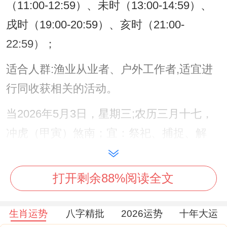
（11:00-12:59）、未时（13:00-14:59）、
戌时（19:00-20:59）、亥时（21:00-
22:59）；
适合人群:渔业从业者、户外工作者,适宜进
行同收获相关的活动。
当2026年5月3日，星期三;农历三月十七，
冲虎（甲寅）煞南；宜：祭祀、捕捉、解
除、馀事勿取；忌：开市、嫁娶、安床；吉
时：寅时（03：00-04：59）、卯时
打开剩余88%阅读全文
（05:00-06：59）、巳时（09:00-10:59）、
申时（15:00-16:59）、戌时（19:00-
生肖运势
八字精批
2026运势
十年大运