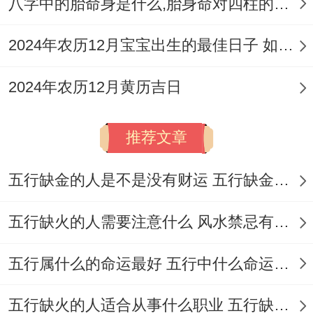
八字中的胎命身是什么,胎身命对四柱的影响
适合人群:要大扫除、清理空间者~适宜进行
2024年农历12月宝宝出生的最佳日子 如何挑选适合的吉日
轻松整理工作。
2026年5月8日；星期一~农历三月廿二 冲羊
2024年农历12月黄历吉日
（己未）煞东；宜：开市、交易、立券、挂
匾、开光、出行、拆卸、进人口、入宅、移
推荐文章
柩、动土、安门、上梁、栽种、破土、修
五行缺金的人是不是没有财运 五行缺金的人命运好不好
坟、安葬；
五行缺火的人需要注意什么 风水禁忌有哪些
大家可能不知道- ：无明确禁忌；吉时：丑
时（01:00-02：59）、卯时（05：00-
五行属什么的命运最好 五行中什么命运势旺盛
06:59）、午时（11:00-12：59）、申时
（15:00-16:59）、酉时（17：00-18:59）；
五行缺火的人适合从事什么职业 五行缺火的人适合从事的职业有哪些