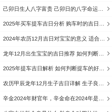
00-16:59）、酉时（17：00-18：59）、亥
己卯日生人八字富贵 己卯日的八字命运如何
时（21:00-22:59）；
2025年买车提车吉日分析 购车时的吉日与禁忌
适合人群:新婚夫妇、家庭搬迁、动土装修;
是综合性强的大吉之日。
2024年农历12月吉日对宝宝的意义 适合龙年宝宝出生的日子有哪些
2026年5月7日- 星期日；农历三月廿一;冲马
龙年12月出生宝宝的吉日推荐 如何判断吉日是否适合宝宝
（戊午）煞南；宜：解除、扫舍、馀事勿
2025年提车吉日解析 如何判断提车的好日子
取；忌:开市、交易、嫁娶；吉时:丑时
（01：00-02:59）、寅时（03：00-04：
农历甲辰龙年12月生子吉日详解 生子良辰的影响因素
59）、辰时（07：00-08：59）、午时
（11：00-12：59）、未时（13:00-
辛金2024年财官年，辛金命在2024年是财官年还是财印年
14:59）、戌时（19:00-20:59）；