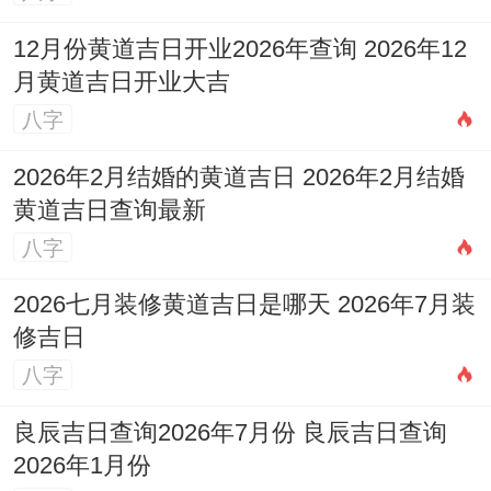
亲友、进人口、经络、裁衣、栽种、纳畜、
12月份黄道吉日开业2026年查询 2026年12
牧养、补垣、塞穴、捕捉；
月黄道吉日开业大吉
八字
忌：祈福、开市、动土、行丧、安葬；吉时:
寅时（03:00-04：59）、巳时（09:00-10：
2026年2月结婚的黄道吉日 2026年2月结婚
黄道吉日查询最新
59）、申时（15:00-16:59）、亥时（21:00-
八字
22:59）；
2026七月装修黄道吉日是哪天 2026年7月装
适合人群:、手工制作、农牧业活动，适宜创
修吉日
造性工作。
八字
在这事儿得这么看，026年5月15日，星期
良辰吉日查询2026年7月份 良辰吉日查询
五，农历三月廿九；冲虎（丙寅）煞南；宜:
2026年1月份
开市、交易、立券、祭祀、祈福、开光、动