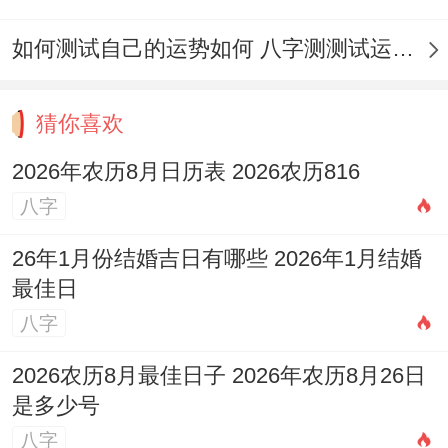
适合人群:商户开业、家庭添丁、空间净化,
如何测试自己的运势如何 八字测测试运运程
是能量较强的日子！
2026年5月9日，星期二 -农历三月廿三,冲猴
猜你喜欢
（庚申）煞北；宜:进人口、会亲友；忌:无
2026年农历8月日历表 2026农历816
明确禁忌；吉时:寅时（03：00-04:59）、巳
八字
时（09:00-10:59）、申时（15:00-
26年1月份结婚吉日有哪些 2026年1月结婚
16:59）、戌时（19:00-20:59）、亥时
最佳日
（21：00-22:59）；适合人群：社交活动、
八字
家庭聚会、适宜增进人际关系！
2026农历8月最佳日子 2026年农历8月26日
2026年5月12日，星期三,农历三月廿六- 冲
是多少号
猪（癸亥）煞东；宜:塑绘、冠笄、嫁娶、会
八字