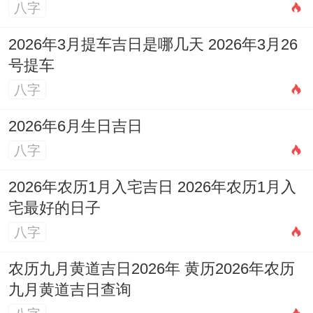
八字
土、安床、出行、栽种、纳畜、牧养、竖
2026年3月提车吉日是哪几天 2026年3月26
柱、上梁、解除、破土；忌：无明确禁忌；
号提车
吉时:寅时（03：00-04:59）、卯时（05:00-
八字
06：59）、巳时（09：00-10：59）、申时
2026年6月生日吉日
（15:00-16:59）、戌时（19:00-20:59）、
八字
亥时（21:00-22：59）；适合人群：商业活
动、工程启动、农牧业推进,是事业推进的好
2026年农历1月入宅吉日 2026年农历1月入
宅最好的日子
日子。
八字
看2026年5月17日，星期日，农历四月初
农历九月黄道吉日2026年 黄历2026年农历
一，冲龙（戊辰）煞北；宜:祭祀、祈福、求
九月黄道吉日查询
嗣、开光、出行、开市、交易、立券、栽