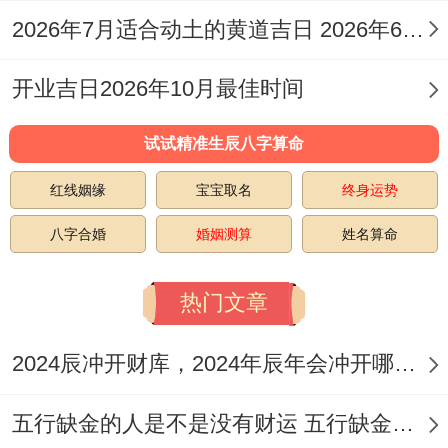
00-14:59）；
2026年7月适合动土的黄道吉日 2026年6月动土的黄道吉日
适合人群:求子夫妇、经商者 -适宜举行宗教
开业吉日2026年10月最佳时间
仪式还有财务事宜。
试试精准生辰八字算命
2026年5月6日- 星期六 农历三月二十，冲蛇
（丁巳）煞西；宜:嫁娶、祭祀、祈福、求
红线姻缘
宝宝取名
终身运势
嗣、出行、出火、拆卸、修造、动土、入
八字合婚
婚姻测算
姓名算命
宅、移徙、安床、作灶、塞穴、栽种、破
热门文章
土、安葬；
说句心里话，:开光、掘井、开仓；吉时：寅
2024辰冲开财库，2024年辰年会冲开哪些人的财库
时（03：00-04:59）、辰时（07：00-08：
五行缺金的人是不是没有财运 五行缺金的人命运好不好
59）、巳时（09:00-10:59）、申时（15：