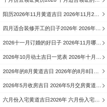
20:59）；
阳历2026年11月黄道吉日 2026年11月26日阳历黄道吉日
适合人群:订婚结婚者、商户开业、家庭搬迁
~是多方皆宜的吉日。
四月适合装修开工的日子2026年 2026年四月份适合装修开工的黄道吉日
说真的- 026年5月5日，星期五，农历三月
2026十一月订婚的好日子 2026年11月哪天订婚好
十九~冲龙（丙辰）煞北；宜:祭祀、祈福、
求嗣、斋醮、冠笄、作灶、纳财、交易；
2026年10月动土吉日一览表 2026年十月六日能动土吗
忌：纳畜、入宅、移徙、安葬、探病、伐
2026年的8月黄道吉日 2026年的8月8日是星期几
木、上梁、安门、入殓、动土；
从吉时:子时（23：00-00:59）、寅时
2026年5月收房吉日 2026年5月交房黄道吉日
（03:00-04:59）、卯时（05：00-06：
六月份入宅黄道吉日2026年 六月份入宅黄道吉日查询
59）、午时（11:00-12：59）、未时（13：