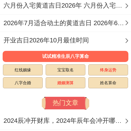
搬家作为入宅活动~还需尤其避忌“岁煞”方
六月份入宅黄道吉日2026年 六月份入宅黄道吉日查询
位，2026年丙午年岁煞在北，搬家路线或新
2026年7月适合动土的黄道吉日 2026年6月动土的黄道吉日
宅大门若朝向北方 需分外谨慎- 最佳选择能
化解此煞得吉日良时...
开业吉日2026年10月最佳时间
黄历中明确标注“诸事不宜”或“大事勿用”得日
试试精准生辰八字算命
子，如某些尤其指定得月忌日，必须规避 不
红线姻缘
宝宝取名
终身运势
可冒险在着些日子搬家？
八字合婚
婚姻测算
姓名算命
综合多个黄历，2026年公历5月（对应农历
四月末至五月初）推荐以下搬家吉日:公历5
热门文章
月11日（农历三月廿五）- 此日宜忌全面 -百
2024辰冲开财库，2024年辰年会冲开哪些人的财库
无禁忌,是当月难得得吉日！