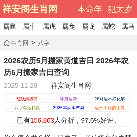
祥安阁生肖网
本命年
犯太岁
属鼠
属牛
属虎
属兔
属龙
属蛇
属马
>
生肖网
八字
2026农历5月搬家黄道吉日 2026年农
历5月搬家吉日查询
2025-11-28
祥安阁生肖网
红线姻缘簿
终身运势
26财运不好化解
八字命运精批
2026年风水布局
运气不好的生肖
已有
156,863
人分析，
97.6%
好评。