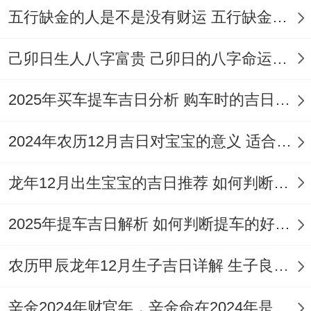
公历5月14日（农历三月廿八）;宜纳采、嫁
五行缺金的人是不是没有财运 五行缺金的人命运好不好
娶、入宅、移徙等- 但需注意当日冲马（煞
己卯日生人八字富贵 己卯日的八字命运如何
南），生肖属马者需避开此日？
公历5月16日（农历三月三十）- 宜解除、出
2025年买车提车吉日分析 购车时的吉日与禁忌
行、移徙、入宅,但当日忌祭祀、修造、动
2024年农历12月吉日对宝宝的意义 适合龙年宝宝出生的日子有哪些
土、安葬、若搬家过程关联装修或动土- 需
加留意！
龙年12月出生宝宝的吉日推荐 如何判断吉日是否适合宝宝
公历5月20日（农历四月初四）;宜纳采、嫁
2025年提车吉日解析 如何判断提车的好日子
娶、入宅、移徙、动土等，但忌作灶、安
床、开仓、需规划好搬家后得安床仪式时
农历甲辰龙年12月生子吉日详解 生子良辰的影响因素
间？!
辛金2024年财官年，辛金命在2024年是财官年还是财印年