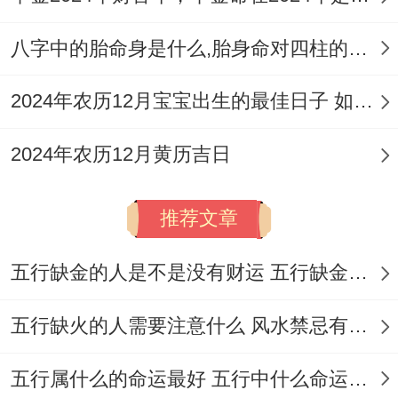
公历5月24日（农历四月初八）;宜嫁娶、入
八字中的胎命身是什么,胎身命对四柱的影响
宅、移徙、动土、修造、忌开市、立券 -对
于搬家后即将开业经商者,此日非首选！
2024年农历12月宝宝出生的最佳日子 如何挑选适合的吉日
公历5月26日（农历四月初十），宜订婚、
2024年农历12月黄历吉日
嫁娶、解除、入宅、移徙,忌作灶、开市，与
5月24日像~关注点在于搬家而非后续商业活
推荐文章
动?
五行缺金的人是不是没有财运 五行缺金的人命运好不好
以及公历5月27日（农历四月十一） -黄历明
确标注“忌搬新房”、绝非搬家吉日;要记得规
五行缺火的人需要注意什么 风水禁忌有哪些
避?!
五行属什么的命运最好 五行中什么命运势旺盛
整个日期均需公历与农历对照查看因每年农