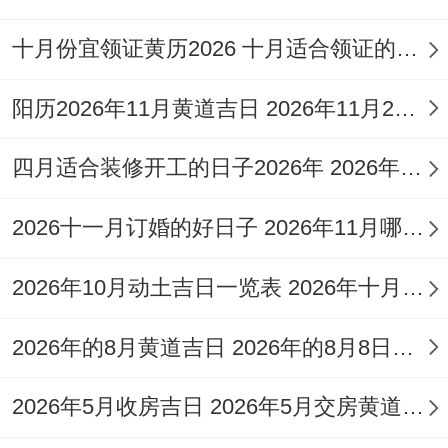
日”、“成日”、“开日”宜搬迁；三合吉星日能
带来贵人助力；天德贵人日与月德贵人日则
十月份宜领证黄历2026 十月适合领证的好日子2026年
标记上天福佑~百事皆宜,是上佳选择！
阳历2026年11月黄道吉日 2026年11月26日阳历黄道吉日
若为特别指定生肖择日，类似于为属羊者~
可优先选择同羊六盒得马日（午日），或三
四月适合装修开工的日子2026年 2026年四月份适合装修开工的黄道吉日
合得兔日（卯日）跟猪日（亥日） -着些日
2026十一月订婚的好日子 2026年11月哪天订婚好
子能形成气场共振 提升家运。
2026年10月动土吉日一览表 2026年十月六日能动土吗
常规凶日务必要避开；如月破日（与月支相
冲之日）、岁破日（与年支相冲之日），包
2026年的8月黄道吉日 2026年的8月8日是星期几
括五黄煞日等、着些日子气场不稳，易引发
波折，不宜进行搬迁等重要事务！
2026年5月收房吉日 2026年5月交房黄道吉日