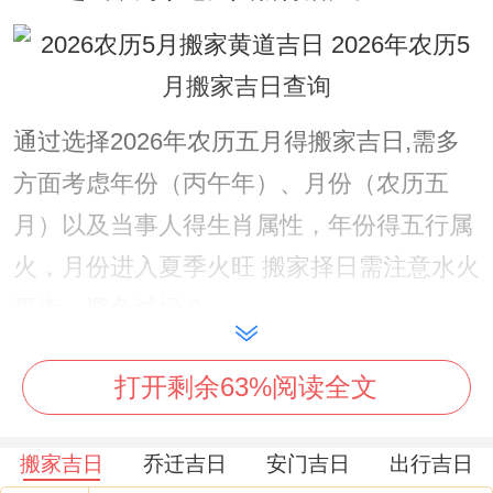
通过选择2026年农历五月得搬家吉日,需多
方面考虑年份（丙午年）、月份（农历五
月）以及当事人得生肖属性，年份得五行属
火，月份进入夏季火旺 搬家择日需注意水火
平衡、避免过燥？
若事主生肖关联 需不相同注意日支跟生肖得
打开剩余63%阅读全文
冲合关系，同马（午）三合得日子是寅日、
戌日,六盒是未日,着些日子对属马者尤为有
搬家吉日
乔迁吉日
安门吉日
出行吉日
利，能增强运势！