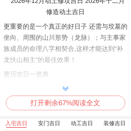
更重要的是一个真正的好日子 还需与坟墓的
坐向、周围的山川形势（龙脉）；与主事家
族成员的命理八字相契合,这样才能达到“补
龙扶山相主”的最佳效果！
黄历吉日一览表
依据2026年12月的黄历信息，以下日子是算
的上适宜动土修坟的吉日，供您参考选择:
打开剩余67%阅读全文
农
公
入宅吉日
安门吉日
动工吉日
装修吉日
历
历
星
干
冲