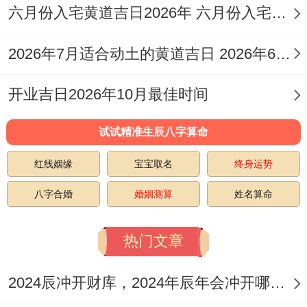
六月份入宅黄道吉日2026年 六月份入宅黄道吉日查询
冬
12
冲
星
宜:修造、
2026年7月适合动土的黄道吉日 2026年6月动土的黄道吉日
月
月
戊
狗
期
动土、破
－
十
20
辰
煞
开业吉日2026年10月最佳时间
日
土等
二
日
南
试试精准生辰八字算命
宜：拆
冬
12
冲
红线姻缘
宝宝取名
终身运势
星
卸、修
月
月
甲
龙
八字合婚
婚姻测算
姓名算命
期
造、动
－
十
26
戌
煞
六
土、破土
八
日
北
热门文章
等
2024辰冲开财库，2024年辰年会冲开哪些人的财库
冬
12
宜：修
冲
星