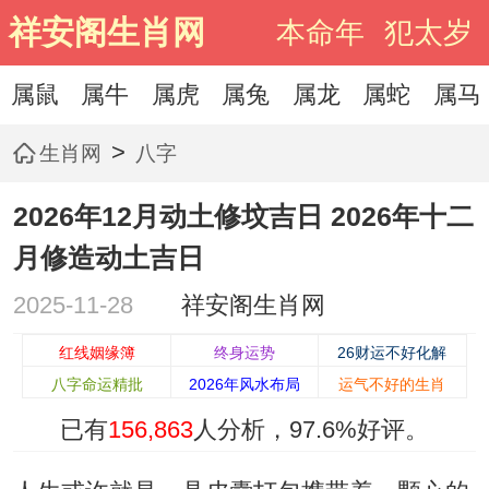
祥安阁生肖网
本命年
犯太岁
属鼠
属牛
属虎
属兔
属龙
属蛇
属马
>
生肖网
八字
2026年12月动土修坟吉日 2026年十二
月修造动土吉日
2025-11-28
祥安阁生肖网
红线姻缘簿
终身运势
26财运不好化解
八字命运精批
2026年风水布局
运气不好的生肖
已有
156,863
人分析，
97.6%
好评。