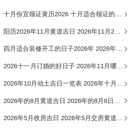
十
12
冲
星
月
月
甲
宜:修造、
猴
十月份宜领证黄历2026 十月适合领证的好日子2026年
期
－
廿
6
寅
动土等
煞
日
阳历2026年11月黄道吉日 2026年11月26日阳历黄道吉日
八
日
北
冬
12
冲
四月适合装修开工的日子2026年 2026年四月份适合装修开工的黄道吉日
星
月
月
己
宜:动土、
牛
期
－
2026十一月订婚的好日子 2026年11月哪天订婚好
初
11
未
开池等
煞
五
三
日
西
2026年10月动土吉日一览表 2026年十月六日能动土吗
冬
12
天德
冲
2026年的8月黄道吉日 2026年的8月8日是星期几
星
宜：修
月
月
乙
（黄
羊
期
造、动土
初
17
丑
道
煞
2026年5月收房吉日 2026年5月交房黄道吉日
四
等
九
日
日）
东