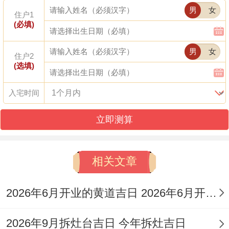
宜忌
吉神
男
女
日
日
期
支
煞
住户1
(必填)
期
期
男
女
住户2
十
12
宜：动
冲
(选填)
星
月
月
己
土、破
吉神
兔
期
入宅时间
廿
1
酉
土、修坟
值日
煞
二
三
日
等
东
立即测算
十
12
冲
星
相关文章
月
月
壬
宜:修造、
马
期
－
廿
4
子
动土等
煞
2026年6月开业的黄道吉日 2026年6月开业黄道吉日查询
五
六
日
南
2026年9月拆灶台吉日 今年拆灶吉日