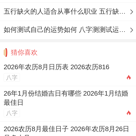
民俗禁忌
五行缺火的人适合从事什么职业 五行缺火的人适合从事的职业有哪些
在这事儿挺有意思的坟动土过程中有许多世
代相传的禁忌有需要严格遵守，以免触犯忌
如何测试自己的运势如何 八字测测试运运程
讳,效应家运？首要便是
切忌冲
犯太岁
跟三
煞
；2026年丙午年三煞位在南方，动土时应
猜你喜欢
尽量避开此方位- 以免招致无妄之灾！
2026年农历8月日历表 2026农历816
八字
切忌在雨雪雷电等恶劣天气进行动土仪式
，
阴雨天气气场不稳~且不利于施工安全 -应择
26年1月份结婚吉日有哪些 2026年1月结婚
晴朗干燥之日进行。
最佳日
八字
动土前必须举行祭祀祷告仪式
、告知土地神
灵同祖先~求的谅解跟庇佑- 不可无声无息地
2026农历8月最佳日子 2026年农历8月26日