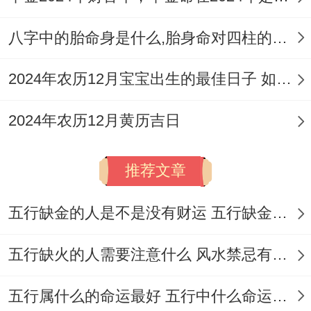
佑，诚然日辰冲羊~但对其他生肖而言是修
八字中的胎命身是什么,胎身命对四柱的影响
造动土的良机！
我跟你讲;有
12月29日（冬月廿一，星期
2024年农历12月宝宝出生的最佳日子 如何挑选适合的吉日
二）
，同样有“天德”吉神照临- 寓意贵人扶
2024年农历12月黄历吉日
持，天赐祥瑞，但需注意此日冲羊；家中如
有属羊者应规避或谨慎选择！
推荐文章
12月6日（十月廿八 星期日）
也是一个综合
五行缺金的人是不是没有财运 五行缺金的人命运好不好
指数很高的选择 -诸事皆宜- 但切记当日忌祭
祀，且冲猴煞北.
五行缺火的人需要注意什么 风水禁忌有哪些
选择时千万要结合自身情况哦！
五行属什么的命运最好 五行中什么命运势旺盛