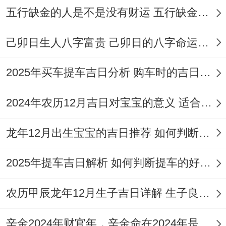
月
月
乙
造、动
蛇
期
－
五行缺金的人是不是没有财运 五行缺金的人命运好不好
十
27
亥
土、起基
煞
日
九
日
等
西
己卯日生人八字富贵 己卯日的八字命运如何
冬
12
天德
冲
2025年买车提车吉日分析 购车时的吉日与禁忌
星
宜:修造、
月
月
丁
（黄
羊
期
动土、上
2024年农历12月吉日对宝宝的意义 适合龙年宝宝出生的日子有哪些
廿
29
丑
道
煞
二
梁等
一
日
日）
东
龙年12月出生宝宝的吉日推荐 如何判断吉日是否适合宝宝
吉日推荐
2025年提车吉日解析 如何判断提车的好日子
其实吧，12月的这些吉日中有部分日子尤为
农历甲辰龙年12月生子吉日详解 生子良辰的影响因素
值的关注？譬如
12月17日（冬月初九 星期
四）
，此日为“天德”黄道吉日当值，吉神庇
辛金2024年财官年，辛金命在2024年是财官年还是财印年