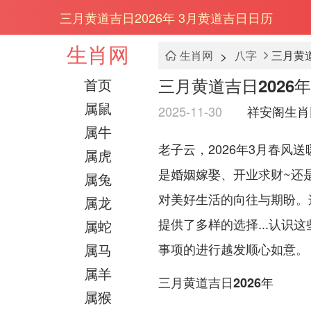
三月黄道吉日2026年 3月黄道吉日日历
生肖网
>
生肖网
八字
三月黄道
三月黄道吉日2026
首页
属鼠
2025-11-30
祥安阁生肖
属牛
老子云，2026年3月春风送
属虎
是婚姻嫁娶、开业求财~还
属兔
对美好生活的向往与期盼。
属龙
提供了多样的选择...认识
属蛇
属马
事项的进行越发顺心如意。
属羊
三月黄道吉日2026年
属猴