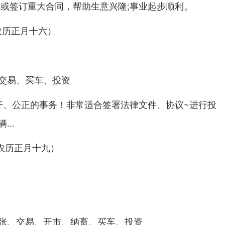
或
，帮助生意兴隆;事业起步顺利。
业
签订重大合同
,农历正月十六）
交易、买车、投资
开、公正的事务！非常适合
~进行
签署法律文件、协议
投
...
- 农历正月十九）
张、交易、开市、纳畜、买车、投资