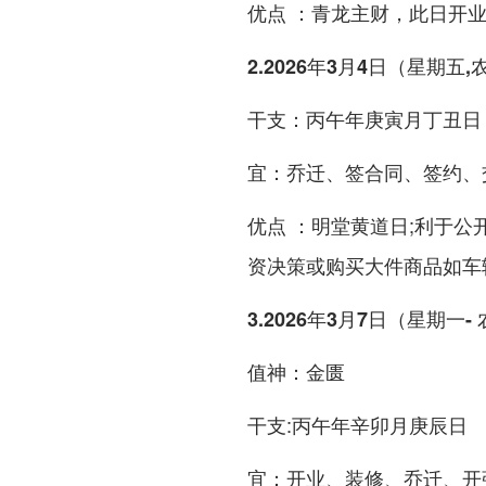
：青龙主财，此日
优点
开
2.2026年3月4日（星期五
：丙午年庚寅月丁丑日
干支
：乔迁、签合同、签约、
宜
：明堂黄道日;利于公
优点
或
如车辆
资决策
购买大件商品
3.2026年3月7日（星期一
：金匮
值神
:丙午年辛卯月庚辰日
干支
：开业、装修、乔迁、开
宜