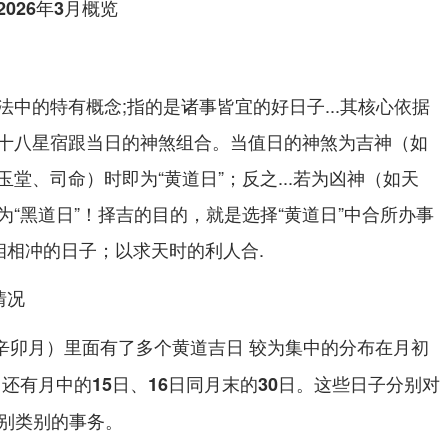
026年3月概览
中的特有概念;指的是诸事皆宜的好日子...其核心依据
十八星宿跟当日的神煞组合。当值日的神煞为吉神（如
堂、司命）时即为“黄道日”；反之...若为凶神（如天
“黑道日”！择吉的目的，就是选择“黄道日”中合所办事
相相冲的日子；以求天时的利人合.
情况
年辛卯月）里面有了多个黄道吉日 较为集中的分布在
月初
还有
同
。这些日子分别对
日
月中的15日、16日
月末的30日
区别类别的事务。