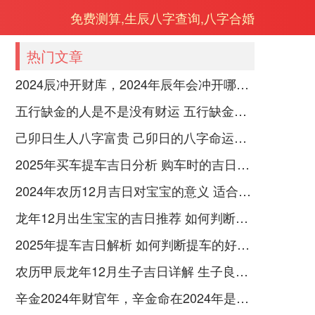
免费测算,生辰八字查询,八字合婚
热门文章
2024辰冲开财库，2024年辰年会冲开哪些人的财库
五行缺金的人是不是没有财运 五行缺金的人命运好不好
己卯日生人八字富贵 己卯日的八字命运如何
2025年买车提车吉日分析 购车时的吉日与禁忌
2024年农历12月吉日对宝宝的意义 适合龙年宝宝出生的日子有哪些
龙年12月出生宝宝的吉日推荐 如何判断吉日是否适合宝宝
2025年提车吉日解析 如何判断提车的好日子
农历甲辰龙年12月生子吉日详解 生子良辰的影响因素
辛金2024年财官年，辛金命在2024年是财官年还是财印年