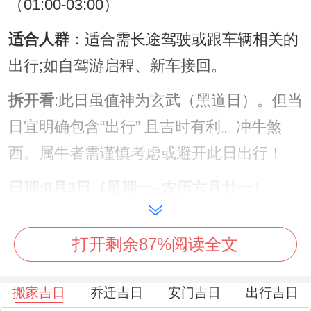
（01:00-03:00）
适合人群
：适合需长途驾驶或跟车辆相关的
出行;如自驾游启程、新车接回。
拆开看
:此日虽值神为玄武（黑道日）。但当
日宜明确包含“出行” 且吉时有利。冲牛煞
西。属牛者需谨慎考虑或避开此日出行！
日期:8月3日（星期一- 农历六月廿一）
宜
:纳财、开市、交易、立券、出行、祭祀、
打开剩余87%阅读全文
祈福、求嗣、开光、解除、扫舍、起基、竖
柱、安床、移徙、开仓、出货财、补垣、塞
搬家吉日
乔迁吉日
安门吉日
出行吉日
穴、栽种、纳畜、牧养