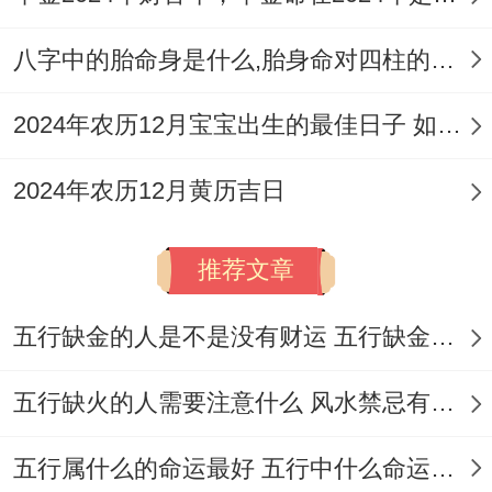
适合人群
：非常适合因工作调动、乔迁新居
而产生的长途搬家或远行；也利于团队建设
八字中的胎命身是什么,胎身命对四柱的影响
出行.
2024年农历12月宝宝出生的最佳日子 如何挑选适合的吉日
拆开看
：此日值神为司命（黄道吉日），吉
日且宜“出行”- 能量积极。冲龙煞北，属龙者
2024年农历12月黄历吉日
慎用。
推荐文章
日期:8月18日（星期二，农历七月初六）
宜
：嫁娶、祭祀、祈福、求嗣、出火、出
五行缺金的人是不是没有财运 五行缺金的人命运好不好
行、开光、解除、拆卸、修造、进人口、安
五行缺火的人需要注意什么 风水禁忌有哪些
香、交易、立券、入宅、移徙、安床、动
土、破土、谢土、安葬、入殓、除服、成服
五行属什么的命运最好 五行中什么命运势旺盛