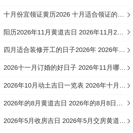
解除、安床、栽种、移柩、进人口、会亲
十月份宜领证黄历2026 十月适合领证的好日子2026年
友、除服、成服
阳历2026年11月黄道吉日 2026年11月26日阳历黄道吉日
忌
:盖屋、入殓、安葬、伐木、入宅、移徙、
置产、纳畜
四月适合装修开工的日子2026年 2026年四月份适合装修开工的黄道吉日
吉时
:午时（11:00-13:00）、未时（13：00-
2026十一月订婚的好日子 2026年11月哪天订婚好
15:00）
2026年10月动土吉日一览表 2026年十月六日能动土吗
适合人群
:适合家庭集体出游、探亲访友，或
是处理跟远方亲友相关事务的行程。
2026年的8月黄道吉日 2026年的8月8日是星期几
找原因
：此日值神为白虎（黑道日），但宜
2026年5月收房吉日 2026年5月交房黄道吉日
忌中含有“出行”。冲鼠煞北 -属鼠之人不宜选