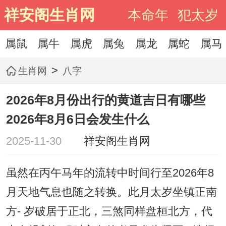
祥安阁生肖网
本命年
犯太岁
属鼠
属牛
属虎
属兔
属龙
属蛇
属马
>
生肖网
八字
2026年8月份出行的黄道吉日有哪些
2026年8月6日会发生什么
2025-11-30
祥安阁生肖网
虽然在丙午马年的流转中时间行至2026年8
月天地气息也随之转换。此月太岁坐镇正南
方- 岁破居于正北，三煞同样盘桓北方，代