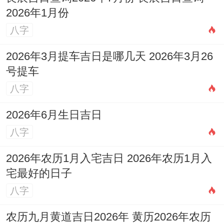
日期:8月22日（星期六；农历七月初十）
2026年1月份
宜
:安机械、纳采、订盟、祭祀、祈福、求
八字
嗣、开光、普渡、出行、出火、拆卸、修
2026年3月提车吉日是哪几天 2026年3月26
造、动土、进人口、开市、交易、立券、移
号提车
徙、安床、栽种、上梁、纳畜、破土、移
八字
柩、安葬
2026年6月生日吉日
忌
:入宅、嫁娶、掘井、牧养
八字
吉时
：巳时（09:00-11:00）、酉时（17：
2026年农历1月入宅吉日 2026年农历1月入
宅最好的日子
00-19:00）
八字
适合人群
:此日宜忌事项涉及面广，尤其适合
农历九月黄道吉日2026年 黄历2026年农历
大型团队考察、工程项目相关出行及文化交