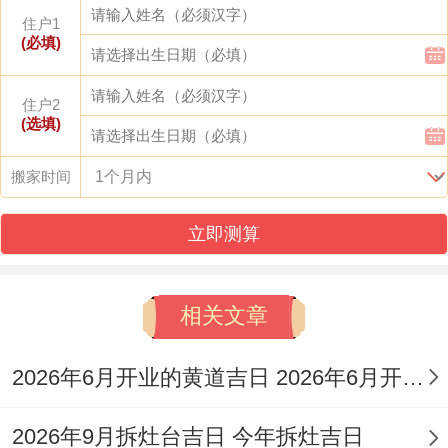
住户1
忌
:斋醮、入宅、安门、安葬、破土、行丧
(必填)
吉时
:寅时（03:00-05:00）、卯时（05:00-
住户2
07:00）
(选填)
适合人群
:特别是适合商务人士出差、洽谈合
搬家时间
作、开拓市场！
立即测算
分析
:此日值神为勾陈（黑道日）~但事项上
明确宜“出行”。冲兔煞东,生肖属兔者应避免
相关文章
在此日远行。
2026年6月开业的黄道吉日 2026年6月开业黄道吉日查询
日期：8月12日（星期三 -农历六月三十）
2026年9月拆灶台吉日 今年拆灶吉日
宜
:嫁娶、祭祀、祈福、求嗣、开光、出行、