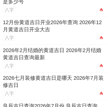
是多少号
出火、解除、伐木、入宅、移徙、安床、开
八字
市、交易、立券、栽种、出行、安葬
12月份黄道吉日开业2026年查询 2026年12
忌
：掘井、理发、作灶、动土、破土、开池
月黄道吉日开业大吉
吉时
:寅时（03:00-05：00）、未时（13:00-
八字
15:00）
2026年2月结婚的黄道吉日 2026年2月结婚
黄道吉日查询最新
适合人群
:适合开拓新市场、新项目的商务出
八字
行- 也适合家庭搬迁。
2026七月装修黄道吉日是哪天 2026年7月装
分析
:此日值神为朱雀（黑道日）,但事项上
修吉日
明确宜“出行”。冲鸡煞西、生肖属鸡者不宜
八字
在此日出行。
良辰吉日查询2026年7月份 良辰吉日查询