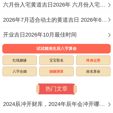
用此日.
六月份入宅黄道吉日2026年 六月份入宅黄道吉日查询
日期：8月14日（星期五；农历七月初二）
2026年7月适合动土的黄道吉日 2026年6月动土的黄道吉日
宜
:祭祀、裁衣、安门、纳财、扫舍、出行、
开业吉日2026年10月最佳时间
进人口、作灶、纳畜、造畜稠
试试精准生辰八字算命
忌
:安床、动土、安葬、开生坟、合寿木
红线姻缘
宝宝取名
终身运势
吉时
:巳时（09:00-11:00）、午时（11：00-
13:00）
八字合婚
婚姻测算
姓名算命
适合人群
：适合短期商务考察、财务相关出
热门文章
行，或为工作而搬迁.
2024辰冲开财库，2024年辰年会冲开哪些人的财库
研究
:此日值神为天牢（黑道日），但事项上