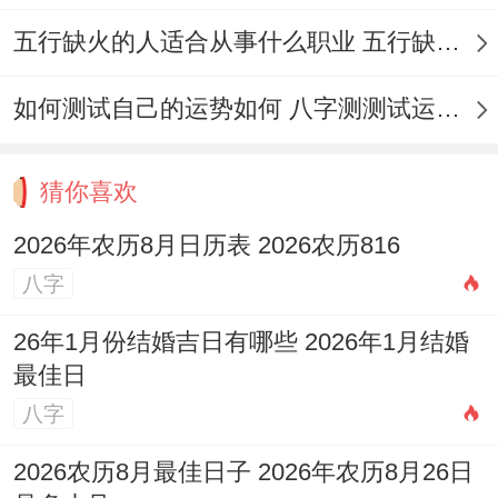
忌
：斋醮、开市、开仓、作灶、造船
五行缺火的人适合从事什么职业 五行缺火的人适合从事的职业有哪些
吉时
:卯时（05:00-07：00）、午时（11:00-
如何测试自己的运势如何 八字测测试运运程
13:00）
适合人群
:此日适宜多种出行，最适合带有喜
猜你喜欢
庆目的的旅程，如蜜月旅行、订婚旅行等。
2026年农历8月日历表 2026农历816
分析
:此日值神为青龙（黄道吉日） 大吉之
八字
日、百事皆宜，出行自然顺利。冲马煞南 属
26年1月份结婚吉日有哪些 2026年1月结婚
马者需特别注意规避。
最佳日
八字
日期：8月21日（星期五、农历七月初九）
2026农历8月最佳日子 2026年农历8月26日
宜
:嫁娶、开光、祭祀、祈福、求嗣、安香、