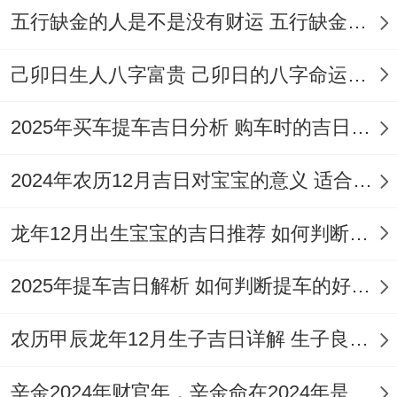
宜“出行”。冲虎煞南，生肖属虎者需避开此
五行缺金的人是不是没有财运 五行缺金的人命运好不好
日。
己卯日生人八字富贵 己卯日的八字命运如何
日期：8月16日（星期日,农历七月初四）
2025年买车提车吉日分析 购车时的吉日与禁忌
宜
:纳采、订盟、开光、出行、解除、安香、
出火、拆卸、入宅、移徙、修造、上梁、安
2024年农历12月吉日对宝宝的意义 适合龙年宝宝出生的日子有哪些
床、栽种、纳畜、会亲友、安机械、经络
龙年12月出生宝宝的吉日推荐 如何判断吉日是否适合宝宝
忌
：伐木、谢土、行丧、祭祀、作灶、动
土、破土、安葬、祈福
2025年提车吉日解析 如何判断提车的好日子
吉时
：辰时（07:00-09:00）、申时（15：
农历甲辰龙年12月生子吉日详解 生子良辰的影响因素
00-17：00）
辛金2024年财官年，辛金命在2024年是财官年还是财印年