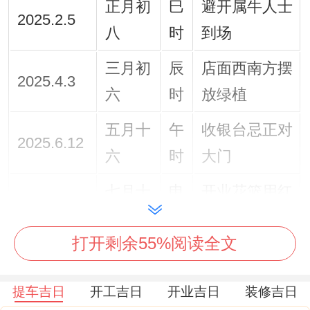
正月初
巳
避开属牛人士
2025.2.5
八
时
到场
三月初
辰
店面西南方摆
2025.4.3
六
时
放绿植
五月十
午
收银台忌正对
2025.6.12
六
时
大门
七月十
申
开业花篮用红
2025.9.8
六
时
色系
打开剩余55%阅读全文
闰九月
卯
提前三天打扫
2025.11.11
廿一
时
仓库
提车吉日
开工吉日
开业吉日
装修吉日