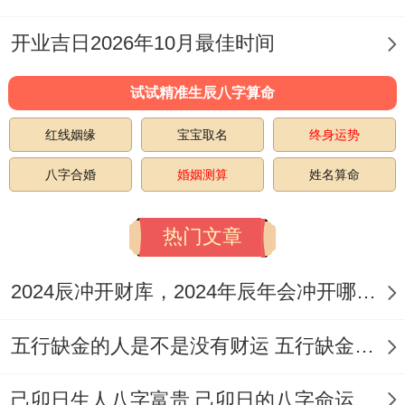
重新择日才顺当...
开业吉日2026年10月最佳时间
六、后续经营小方法
试试精准生辰八字算命
好日子开了业;日常经营也得讲究。每月初一
红线姻缘
宝宝取名
终身运势
要再财位换新鲜绿植 -初十五记得给招财猫
八字合婚
婚姻测算
姓名算命
换个朝向。收银为你最佳用带"8"的编号;就
像****尾号868。有家连锁超市的属羊老板
热门文章
每年立春都会调整店内货架布局，说是跟着
流年财位走，生意确实比同行红火...
2024辰冲开财库，2024年辰年会冲开哪些人的财库
五行缺金的人是不是没有财运 五行缺金的人命运好不好
当说句心里话，对2025年的开业吉日，对属
己卯日生人八字富贵 己卯日的八字命运如何