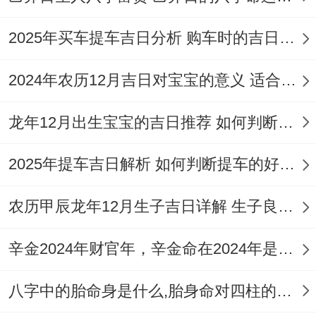
羊的朋友来说就像给生意上了双重保险.这些
讲究看似繁琐- 其实都是老一辈生意人摸爬
2025年买车提车吉日分析 购车时的吉日与禁忌
滚打的智慧！哪天定好了开业时间；记得提
2024年农历12月吉日对宝宝的意义 适合龙年宝宝出生的日子有哪些
前三天把店里犄角旮旯都打扫干净，在这
叫"除旧迎新"。
龙年12月出生宝宝的吉日推荐 如何判断吉日是否适合宝宝
要是拿不准具体时辰 -带着店面平面图找靠
2025年提车吉日解析 如何判断提车的好日子
谱的风水师傅再掌掌眼- 毕竟开张大吉在这
事儿- 多份准备就少份风险。
农历甲辰龙年12月生子吉日详解 生子良辰的影响因素
辛金2024年财官年，辛金命在2024年是财官年还是财印年
八字中的胎命身是什么,胎身命对四柱的影响