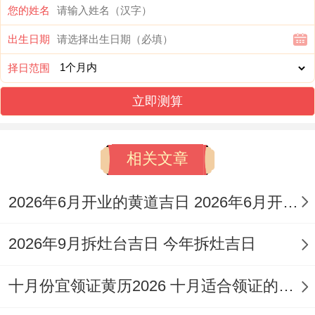
您的姓名
三、时辰选择有讲究
出生日期
吉日还得配吉时属羊人上午开业比下午更旺
择日范围
运.特别是辰时太阳初升，阳气渐旺，能冲淡
立即测算
本命年的晦气！若选午时记得再柜台放个陶
瓷羊摆件镇场！
相关文章
有个开火锅店的朋友就吃过亏，去年本命年
选了酉时开业，搞得连续三个月客流量上不
2026年6月开业的黄道吉日 2026年6月开业黄道吉日查询
去 后来重新择日办了个"重开仪式"才好转！
2026年9月拆灶台吉日 今年拆灶吉日
四、开业仪式必备元素
十月份宜领证黄历2026 十月适合领证的好日子2026年
我跟你讲；色元素不能少，但别整个店面红