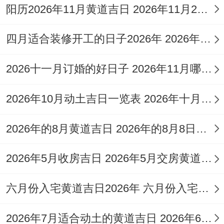
彤彤像婚庆现场。门口挂我国结、收银台铺
阳历2026年11月黄道吉日 2026年11月26日阳历黄道吉日
红绒布最合适.供品建议选羊形糕点。供桌摆
再东南角！有个做文创的老板再2021年开业
四月适合装修开工的日子2026年 2026年四月份适合装修开工的黄道吉日
时特地再卷帘门内侧贴了五帝钱。结果三年
2026十一月订婚的好日子 2026年11月哪天订婚好
内分店开了五家，这招属羊的朋友可以借
鉴...
2026年10月动土吉日一览表 2026年十月六日能动土吗
五、避开这些坑才算稳
2026年的8月黄道吉日 2026年的8月8日是星期几
为正月十五前别开业;这时候太岁星君还没完
2026年5月收房吉日 2026年5月交房黄道吉日
全归位。另外注意别选与自己生辰八字相冲
的日子，就像属羊的假定八字忌水,就要避开
六月份入宅黄道吉日2026年 六月份入宅黄道吉日查询
亥日开业。曾有个美甲店主再2023年犯了这
2026年7月适合动土的黄道吉日 2026年6月动土的黄道吉日
个忌讳 -结果开业当天设备集体故障；后来