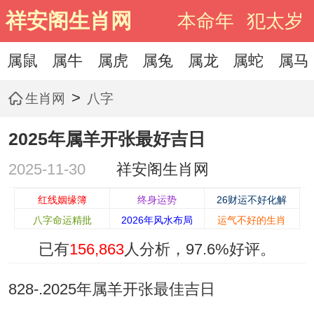
祥安阁生肖网
本命年
犯太岁
属鼠
属牛
属虎
属兔
属龙
属蛇
属马
>
生肖网
八字
2025年属羊开张最好吉日
2025-11-30
祥安阁生肖网
红线姻缘簿
终身运势
26财运不好化解
八字命运精批
2026年风水布局
运气不好的生肖
已有
156,863
人分析，
97.6%
好评。
828-.2025年属羊开张最佳吉日