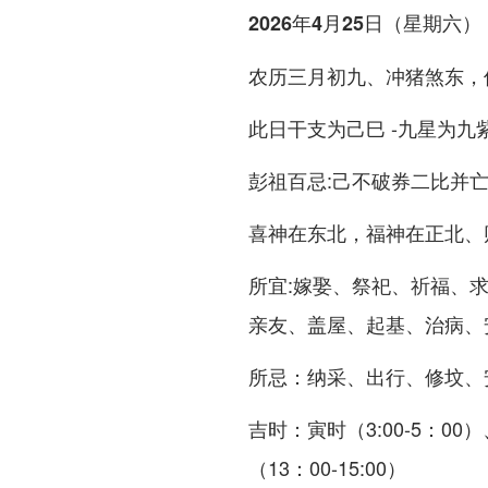
2026年4月25日（星期六）
农历三月初九、冲猪煞东，
此日干支为己巳 -九星为九
彭祖百忌:己不破券二比并亡
喜神在东北，福神在正北、
所宜:嫁娶、祭祀、祈福、
亲友、盖屋、起基、治病、
所忌：纳采、出行、修坟、
吉时：寅时（3:00-5：00）
（13：00-15:00）