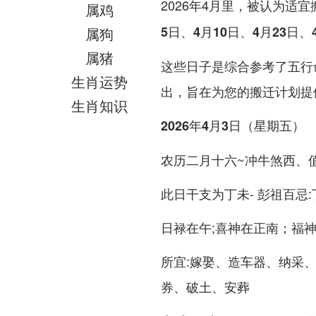
2026年4月里，被认为适
属鸡
5日、4月10日、4月23日、
属狗
属猪
这些日子是综合参考了五行
生肖运势
出，旨在为您的搬迁计划提
生肖知识
2026年4月3日（星期五）
农历二月十六~冲牛煞西、
此日干支为丁未- 彭祖百忌
日禄在午;喜神在正南；福神
所宜:嫁娶、造车器、纳采
券、破土、安葬