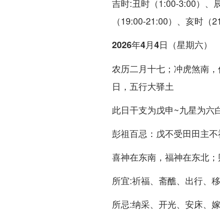
吉时:丑时（1:00-3:00）、
（19:00-21:00）、亥时（21
2026年4月4日（星期六）
农历二月十七；冲虎煞南，
日，五行大驿土
此日干支为戊申~九星为六白
彭祖百忌：戊不受田田主不祥
喜神在东南，福神在东北；
所宜:祈福、斋醮、出行、
所忌:纳采、开光、安床、