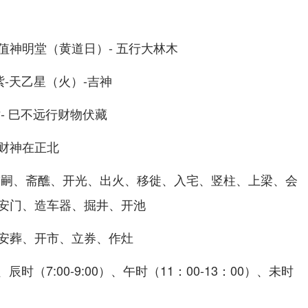
值神明堂（黄道日）- 五行大林木
紫-天乙星（火）-吉神
- 巳不远行财物伏藏
财神在正北
求嗣、斋醮、开光、出火、移徙、入宅、竖柱、上梁、会
安门、造车器、掘井、开池
安葬、开市、立券、作灶
、辰时（7:00-9:00）、午时（11：00-13：00）、未时