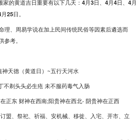
宜搬家的黄道吉日重要有以下几天：
4月3日、4月4日、4月
。
4月25日
命理、周易学说在加上民间传统民俗等因素后遴选而
供参考。
值神天德（黄道日）~五行天河水
:丁不剃头头必生疮 未不服药毒气入肠
在正东 财神在西南;阳贵神在西北- 阴贵神在正西
、订盟、祭祀、祈福、安机械、移徙、入宅、开市、立