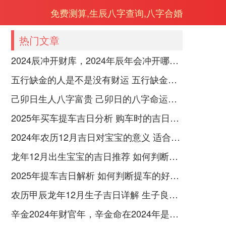
免费测算,生辰八字查询,八字合婚
热门文章
2024辰冲开财库，2024年辰年会冲开哪些人的财库
五行缺金的人是不是没有财运 五行缺金的人命运好不好
己卯日生人八字富贵 己卯日的八字命运如何
2025年买车提车吉日分析 购车时的吉日与禁忌
2024年农历12月吉日对宝宝的意义 适合龙年宝宝出生的日子有哪些
龙年12月出生宝宝的吉日推荐 如何判断吉日是否适合宝宝
2025年提车吉日解析 如何判断提车的好日子
农历甲辰龙年12月生子吉日详解 生子良辰的影响因素
辛金2024年财官年，辛金命在2024年是财官年还是财印年