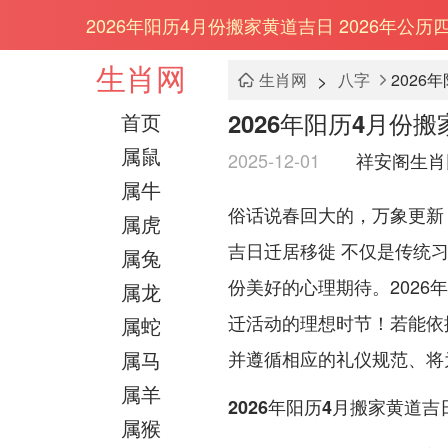
2026年阳历4月份搬家黄道吉日 2026年公
生肖网
>
生肖网
八字
2026
2026年阳历4月份
首页
属鼠
2025-12-01
祥安阁生肖
属牛
俗话说春回大的，万象更新
属虎
吉日迁居移徙 不仅是传统
属兔
份美好的心理期待。2026
属龙
迁活动的理想时节！若能依
属蛇
属马
并遵循相应的礼仪规范、将
属羊
2026年阳历4月搬家黄道吉
属猴