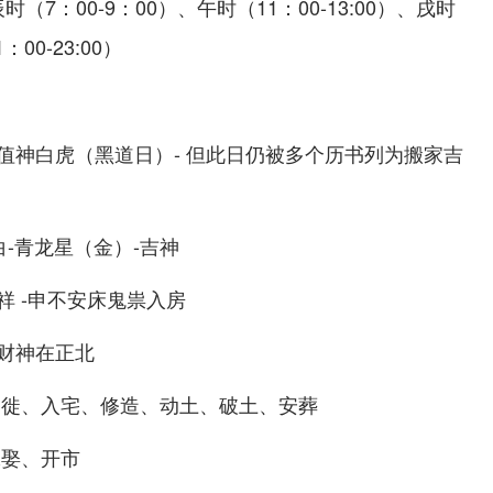
辰时（7：00-9：00）、午时（11：00-13:00）、戌时
：00-23:00）
值神白虎（黑道日）- 但此日仍被多个历书列为搬家吉
-青龙星（金）-吉神
 -申不安床鬼祟入房
财神在正北
移徙、入宅、修造、动土、破土、安葬
嫁娶、开市