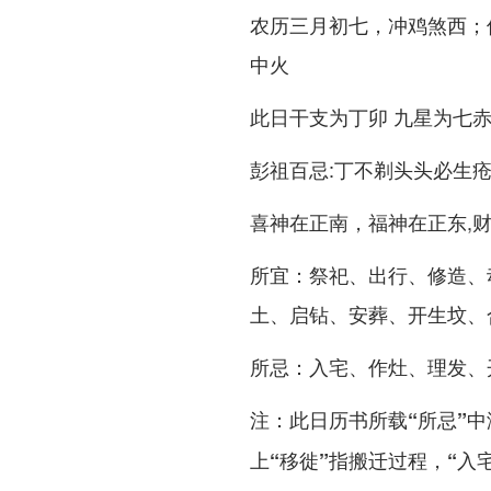
农历三月初七，冲鸡煞西；
中火
此日干支为丁卯 九星为七赤
彭祖百忌:丁不剃头头必生疮
喜神在正南，福神在正东,
所宜：祭祀、出行、修造、
土、启钻、安葬、开生坟、
所忌：入宅、作灶、理发、
注：此日历书所载“所忌”中
上“移徙”指搬迁过程，“