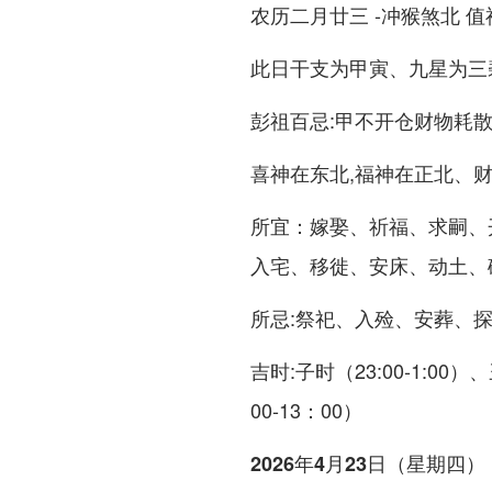
农历二月廿三 -冲猴煞北 
此日干支为甲寅、九星为三
彭祖百忌:甲不开仓财物耗散
喜神在东北,福神在正北、
所宜：嫁娶、祈福、求嗣、
入宅、移徙、安床、动土、
所忌:祭祀、入殓、安葬、
吉时:子时（23:00-1:00）
00-13：00）
2026年4月23日（星期四）