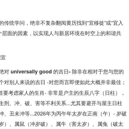
的传统学问，绝非不复杂翻阅黄历找到“宜移徙”或“宜入
多个层面的因素，以实现人与新居环境在时空上的和谐共
制宜
对 universally good 的吉日- 除非在相对于您与您的
个对别人来说的吉日 -对您而言即便如此大概并非最佳；
需首要考虑家人的生肖- 非常是户主的生辰八字（日柱），
生刑、冲、破、害等不利关系...尤其要避开与屋主日柱
丑未冲等...2026年为丙午年太岁在正南（午）- 岁破
岁）、属鼠（冲岁破）、属牛（害太岁）、属兔（破太