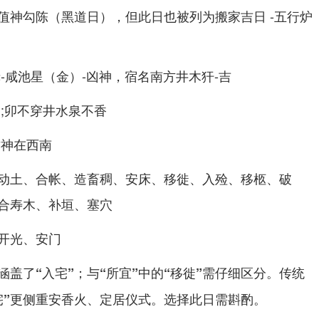
值神勾陈（黑道日），但此日也被列为搬家吉日 -五行炉
-咸池星（金）-凶神，宿名南方井木犴-吉
;卯不穿井水泉不香
财神在西南
动土、合帐、造畜稠、安床、移徙、入殓、移柩、破
合寿木、补垣、塞穴
开光、安门
涵盖了“入宅”；与“所宜”中的“移徙”需仔细区分。传统
入宅”更侧重安香火、定居仪式。选择此日需斟酌。