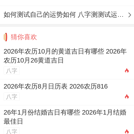
九月的人遇兔年桃花运旺；阴历二月、六
月、十月出生的，遇鼠年桃花运旺；阴历三
如何测试自己的运势如何 八字测测试运运程
月、七月、十一月出生的人遇鸡年桃花运
旺；阴历四月、八月、十二月出生的人遇马
猜你喜欢
年桃花运旺。这种月份碰到的桃花运，关系
2026年农历10月的黄道吉日有哪些 2026年
比较稳定，不会陷在爱情麻烦里，双方都专
农历10月26黄道吉日
情。
八字
从八字日柱分析，女的遇官星对爱情好，多
2026年农历8月日历表 2026农历816
帅哥追。甲乙日出生的女孩，遇天干庚辛流
八字
年桃花运旺；丙丁日出生的女孩，遇天干壬
26年1月份结婚吉日有哪些 2026年1月结婚
癸流年桃花运旺；戊己日出生的女孩，遇天
最佳日
干甲乙流年桃花运旺；庚辛日出生的女孩，
八字