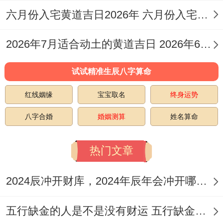
六月份入宅黄道吉日2026年 六月份入宅黄道吉日查询
桃花逢刑，命里有子有卯又自刑，工作生活
里容易有小人、口舌。
2026年7月适合动土的黄道吉日 2026年6月动土的黄道吉日
正印、偏印带桃花，代表居住环境好、房子
试试精准生辰八字算命
好。印就是生我的，比如甲木日干，壬水、
红线姻缘
宝宝取名
终身运势
癸水就是偏印、正印。要是子水是桃花，印
星带桃花，运气到了就能住好房子，小区环
八字合婚
婚姻测算
姓名算命
境好。这还能延伸到物质条件好，衣服、佩
热门文章
戴的东西也好。有时候通过这些组合能推断
出好多事儿，就看会不会掌握方法。
2024辰冲开财库，2024年辰年会冲开哪些人的财库
桃花还代表相貌好、体形好。桃花的特点就
五行缺金的人是不是没有财运 五行缺金的人命运好不好
是漂亮、迷人命里带桃花的人往往长相有气