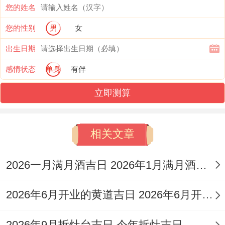
几个干支一起出现在八字里，这人就会有某
您的姓名
种特点，就把这些干支组合起来，起了个形
您的性别
男
女
象的名儿，方便用。
出生日期
感情状态
单身
有伴
比如说印或财带桃花，驿马合桃花，这种人
往往有好车、名车。上回我提过天乙贵人带
立即测算
驿马命里有好车，印或财带桃花、驿马合桃
花也差不多，这情况平时看八字挺常见的。
相关文章
桃花最本质的就是跟感情、恋爱、婚姻、勾
2026一月满月酒吉日 2026年1月满月酒吉日
引、异性缘有关。它本来就是“沐浴”之星，
也叫咸池，所以代表这些。像属虎、马、狗
2026年6月开业的黄道吉日 2026年6月开业黄道吉日查询
的朋友，要是出生在农历二月或者卯日、卯
2026年9月拆灶台吉日 今年拆灶吉日