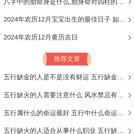
八字中的胎命身是什么,胎身命对四柱的影响
逢辛金年是桃花年每年辛金月是桃花月；丁
火日逢壬水年是桃花年每年壬水月是桃花
2024年农历12月宝宝出生的最佳日子 如何挑选适合的吉日
月；戊土日逢癸水年是桃花年每年癸水月是
桃花月；己土日逢甲木年是桃花年每年甲木
2024年农历12月黄历吉日
月是桃花月；庚金日逢乙木年是桃花年每年
推荐文章
乙木月是桃花月；辛金日逢丙火年是桃花年
每年丙火月是桃花月；壬水日逢丁火年是桃
五行缺金的人是不是没有财运 五行缺金的人命运好不好
花年每年丁火月是桃花月；癸水日逢戊土年
是桃花年每年戊土月是桃花月。
五行缺火的人需要注意什么 风水禁忌有哪些
再说说从生辰八字看何时走桃花运：
五行属什么的命运最好 五行中什么命运势旺盛
从八字月柱分析，出生在阴历正月、五月、
五行缺火的人适合从事什么职业 五行缺火的人适合从事的职业有哪些