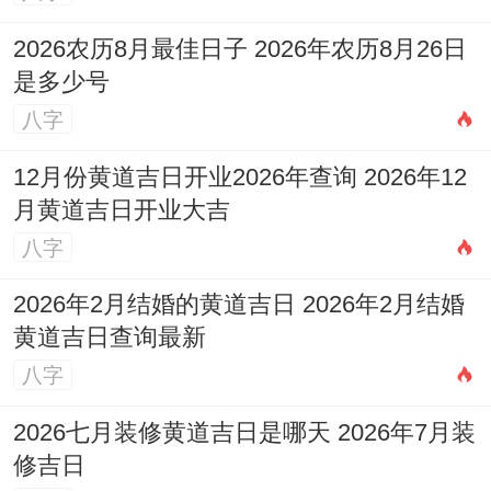
遇天干丙丁流年桃花运旺；壬癸出生的女
2026农历8月最佳日子 2026年农历8月26日
孩，遇天干戊己流年桃花运旺。男士走财运
是多少号
时桃花运旺，多女孩子追。甲乙日出生遇戊
八字
己流年丙丁日出生遇庚辛流年戊己日出生遇
12月份黄道吉日开业2026年查询 2026年12
壬癸流年庚辛日出生遇甲乙流年壬癸出生遇
月黄道吉日开业大吉
流年丙丁，这种日干碰到的桃花运，多有亲
八字
密而热情。
2026年2月结婚的黄道吉日 2026年2月结婚
从八字时柱分析，子时（23时至01时）、卯
黄道吉日查询最新
时(05时至07时)、午时(11时至13时)、酉时
八字
(17时至19时)出生的朋友，这四个时辰是八
2026七月装修黄道吉日是哪天 2026年7月装
字里桃花星时桃花运一直旺，在异性面前有
修吉日