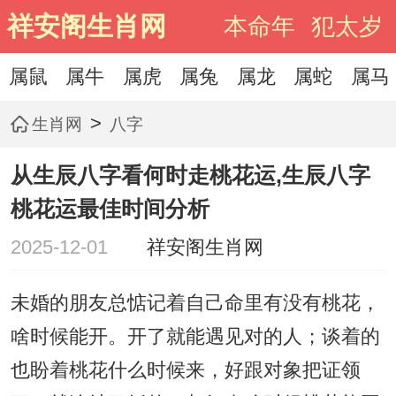
祥安阁生肖网
本命年
犯太岁
属鼠
属牛
属虎
属兔
属龙
属蛇
属马
>
生肖网
八字
从生辰八字看何时走桃花运,生辰八字
桃花运最佳时间分析
2025-12-01
祥安阁生肖网
未婚的朋友总惦记着自己命里有没有桃花，
啥时候能开。开了就能遇见对的人；谈着的
也盼着桃花什么时候来，好跟对象把证领