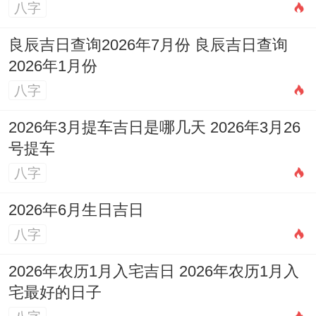
魅力，受欢迎。巳时(09时至11时)和丑时(01
八字
时至03时)出生的朋友，阴历五月或遇马年
良辰吉日查询2026年7月份 良辰吉日查询
时桃花运好；寅时(03时至05时)和戌时(9时
2026年1月份
至21时)出生的朋友，阴历二月或遇兔年时
八字
桃花运好；辰时(07时至09时)和申时(15时至
2026年3月提车吉日是哪几天 2026年3月26
17时)出生的朋友，阴历八月或遇鸡年时桃
号提车
花运好；亥时(21时至23时)和未时(13时至
八字
15时)出生的朋友，阴历十月或遇鼠年时桃
2026年6月生日吉日
花运好，这段时间异性喜欢，缘份好，追求
八字
的人多，爱情浪漫。
2026年农历1月入宅吉日 2026年农历1月入
从生肖角度分析，有四类情况：猪年、兔
宅最好的日子
年、羊年出生的人遇子、鼠年走桃花运；蛇