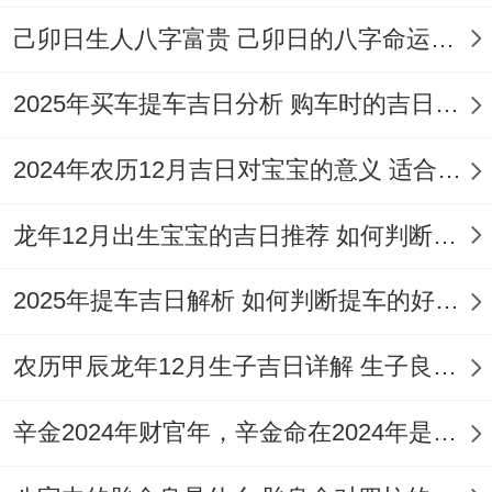
质，体形也好，比一般人更吸引人。年支带
己卯日生人八字富贵 己卯日的八字命运如何
桃花，父母长相好；月支带桃花，兄弟姐妹
2025年买车提车吉日分析 购车时的吉日与禁忌
或朋友里有人好看；日支带桃花，配偶模样
俊；时支桃花旺，子女长相出众。印带桃
2024年农历12月吉日对宝宝的意义 适合龙年宝宝出生的日子有哪些
花，父母好看；官杀带桃花，长辈有人好
龙年12月出生宝宝的吉日推荐 如何判断吉日是否适合宝宝
看；财星带桃花，父亲或妻子好看；食神伤
官带桃花，子女好看。这些延伸也能推断出
2025年提车吉日解析 如何判断提车的好日子
不少神奇的事儿。
农历甲辰龙年12月生子吉日详解 生子良辰的影响因素
下面说说桃花年查询列表：甲木日逢己土年
是桃花年每年己土月是桃花月；乙木日逢庚
辛金2024年财官年，辛金命在2024年是财官年还是财印年
金年是桃花年每年庚金月是桃花月；丙火日