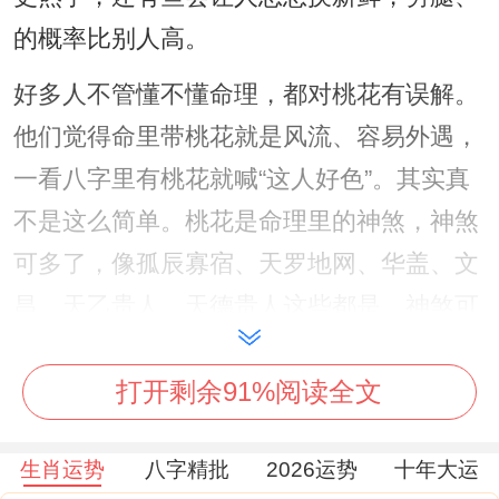
的概率比别人高。
好多人不管懂不懂命理，都对桃花有误解。
他们觉得命里带桃花就是风流、容易外遇，
一看八字里有桃花就喊“这人好色”。其实真
不是这么简单。桃花是命理里的神煞，神煞
可多了，像孤辰寡宿、天罗地网、华盖、文
昌、天乙贵人、天德贵人这些都是。神煞可
不是神仙，也不是啥凶神，它是八字里四个
打开剩余91%阅读全文
天干和四个地支的特殊组合。要是八字里碰
到某种组合，就说有某种神煞。这神煞咋来
生肖运势
八字精批
2026运势
十年大运
的呢？大概是古人看了好多例子，发现只要