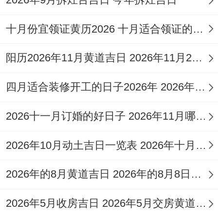
时命里就带桃花，感情经历多，异性缘好，
谈恋爱早，容易有异性追。但也有烂桃花，
十月份宜领证黄历2026 十月适合领证的好日子2026年
比如出生在卯年的子月、子日、卯时感情婚
阳历2026年11月黄道吉日 2026年11月26日阳历黄道吉日
姻容易有麻烦。大运或流年带桃花，也能理
解成当年有恋爱的事儿，有人追。像属猴的
四月适合装修开工的日子2026年 2026年四月份适合装修开工的黄道吉日
朋友明年丁酉年就有桃花。
2026十一月订婚的好日子 2026年11月哪天订婚好
桃花还代表人缘好、沟通强、人际关系棒。
命里桃花旺的人比没桃花的人人缘好，跟人
2026年10月动土吉日一览表 2026年十月六日能动土吗
打交道容易成功，别人也更认可，人际关系
2026年的8月黄道吉日 2026年的8月8日是星期几
也比一般人强。比如属马出生在卯月、卯
日、卯时一般朋友多，工作生活里跟人相处
2026年5月收房吉日 2026年5月交房黄道吉日
受欢迎。不过有些桃花也会带来是非，比如