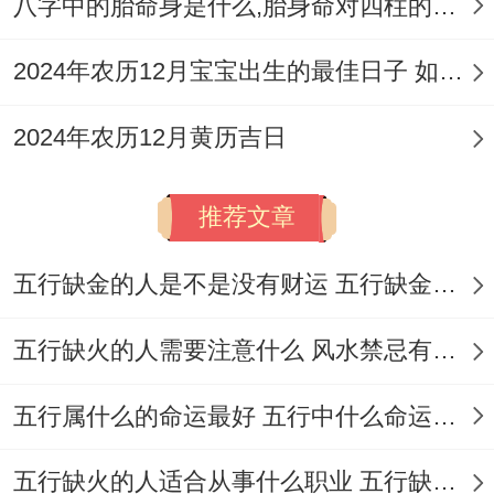
八字中的胎命身是什么,胎身命对四柱的影响
进行诉讼或旅行，包括避免在东南方向（胎
神占门碓外东南）进行装修或移动家具，以
2024年农历12月宝宝出生的最佳日子 如何挑选适合的吉日
保护孕妇或家庭安宁！
2024年农历12月黄历吉日
注意事项与适用建议
推荐文章
就在利用黄历选择日子时有四点注意事项至
关重要！ always verify时辰吉凶:黄道日虽
五行缺金的人是不是没有财运 五行缺金的人命运好不好
吉;但时辰不均，参考值神合星神选择最佳时
段;如优先选择子、丑、卯、申、酉时进行吉
五行缺火的人需要注意什么 风水禁忌有哪些
利活动！结合个人生肖：属马者避冲- 属鼠
五行属什么的命运最好 五行中什么命运势旺盛
者需谨慎行事; due to日柱甲子，建议咨询更
多个人八字以细化！第三;方位协调:活动时
五行缺火的人适合从事什么职业 五行缺火的人适合从事的职业有哪些