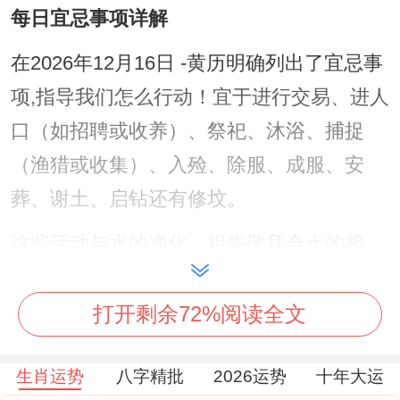
每日宜忌事项详解
在2026年12月16日 -黄历明确列出了宜忌事
项,指导我们怎么行动！宜于进行交易、进人
口（如招聘或收养）、祭祀、沐浴、捕捉
（渔猎或收集）、入殓、除服、成服、安
葬、谢土、启钻还有修坟。
这些活动与水的净化、祖先敬拜合土的相
关...符合冬月收敛之气！忌讳在领域 -包括
斋醮、入宅、修造、动土还有破土。尤其是
打开剩余72%阅读全文
修造合动土可能触犯土府同的火煞...
生肖运势
八字精批
2026运势
十年大运
造成家庭不宁或工程延误！是...造成的日柱