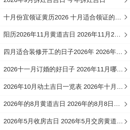
午时（11:00-13:00）虽吉但“诸事不宜”，
十月份宜领证黄历2026 十月适合领证的好日子2026年
due to 冲鼠煞北;需谨慎！申时（15:00-17：
阳历2026年11月黄道吉日 2026年11月26日阳历黄道吉日
00）还有酉时（17:00-19:00）吉，值神青
龙还有明堂;宜求财、交易或装修，但忌祭祀
四月适合装修开工的日子2026年 2026年四月份适合装修开工的黄道吉日
斋醮！
2026十一月订婚的好日子 2026年11月哪天订婚好
戌时（19:00-21:00）还有亥时（21:00-23：
00）凶 值神天刑跟朱雀 忌赴任词讼，宜出
2026年10月动土吉日一览表 2026年十月六日能动土吗
行或安葬！
2026年的8月黄道吉日 2026年的8月8日是星期几
风水方位与神煞波及
2026年5月收房吉日 2026年5月交房黄道吉日
2026年是丙午马年太岁方位在正南方。岁破