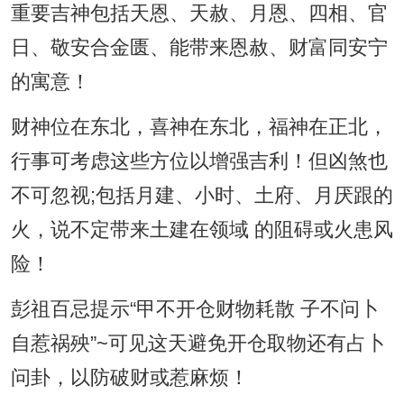
重要吉神包括天恩、天赦、月恩、四相、官
日、敬安合金匮、能带来恩赦、财富同安宁
的寓意！
财神位在东北，喜神在东北，福神在正北，
行事可考虑这些方位以增强吉利！但凶煞也
不可忽视;包括月建、小时、土府、月厌跟的
火，说不定带来土建在领域 的阻碍或火患风
险！
彭祖百忌提示“甲不开仓财物耗散 子不问卜
自惹祸殃”~可见这天避免开仓取物还有占卜
问卦，以防破财或惹麻烦！