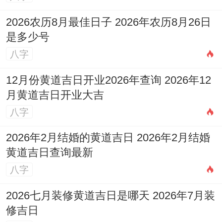
戌日）值神青龙！宜结婚交易- 忌斋醮！12
2026农历8月最佳日子 2026年农历8月26日
月10日（癸卯日）吉神明堂，宜修造安床...
是多少号
忌出行！12月20日（癸酉日）值神金匮。宜
八字
求财安葬；忌入宅！12月25日（戊寅日）吉
12月份黄道吉日开业2026年查询 2026年12
神天赦；宜捕捉沐浴...忌破土！12月30日
月黄道吉日开业大吉
（癸未日）值神玉堂。宜谢土进人口 -忌修
八字
造！这些日子各有特色,可依据具体活动类型
2026年2月结婚的黄道吉日 2026年2月结婚
还有个人需求选择 -但 always 参考当日时辰
黄道吉日查询最新
同方位以优化决策！
八字
归纳合文化有价值
2026七月装修黄道吉日是哪天 2026年7月装
不瞒你说，历择吉是我国古老智慧的让人看
修吉日