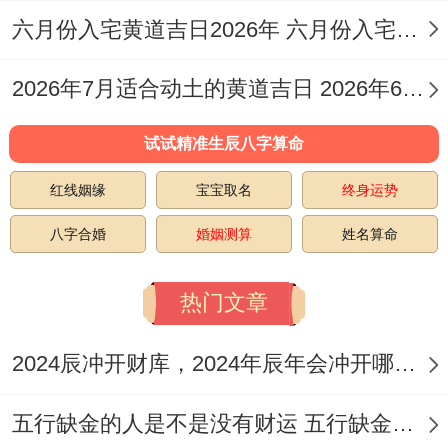
在正北方- 三煞位也在北方- 这会作用全年的
六月份入宅黄道吉日2026年 六月份入宅黄道吉日查询
风水布局！在12月16日.由于日冲马（戊
午）且煞南、南方是冲突方位 -避免在此方
2026年7月适合动土的黄道吉日 2026年6月动土的黄道吉日
向动土或进行重大活动。
试试精准生辰八字算命
以防冲撞太岁！生肖在领域 ，属马、兔、羊
红线姻缘
宝宝取名
终身运势
的人需尤其谨慎.缘于甲子日跟这些生肖大概
八字合婚
婚姻测算
姓名算命
相冲或相刑、增加不安风险！紫白九星中一
白太乙星水吉神主导。
热门文章
利于财运合婚姻 但需结合具体时辰的九星变
2024辰冲开财库，2024年辰年会冲开哪些人的财库
化。譬如子时九紫火吉,而寅时七赤金凶 -方
位选择上财神东北同福神正北可多加利用！
五行缺金的人是不是没有财运 五行缺金的人命运好不好