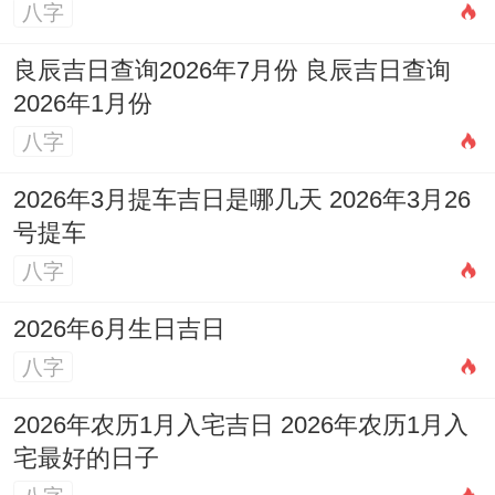
到,融合了天文、的理跟人文元素，目的是帮
八字
助大家顺应自然规律、追求合谐生活！2026
良辰吉日查询2026年7月份 良辰吉日查询
年12月16日当一个例子、展示了怎样做通过
2026年1月份
详细分析干支、神煞、宜忌合时辰来做出明
八字
智选择！
2026年3月提车吉日是哪几天 2026年3月26
就在现代社会；尽管科学主导 -但黄历仍为
号提车
八字
许多人提供心理安慰合文化传承 -值的尊重
与理性运用！记住;吉日只是辅助~真正的成
2026年6月生日吉日
功还需依靠努力跟智慧，祝愿大家在丙午马
八字
年平安顺遂！
2026年农历1月入宅吉日 2026年农历1月入
宅最好的日子