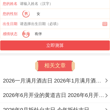
您的姓名
甲子冲马（戊午）- 属马的人应避免重大决
您的性别
男
女
策或出行、以防范冲突合不安！
出生日期
时辰吉凶与选择
感情状态
单身
有伴
黄历中的时辰吉凶是精细择吉的关键~2026
立即测算
年12月16日的时辰分布不均、需分时段参
考！子时（23:00-1:00）还有丑时（1：00-
相关文章
3：00）为吉时值神金匮同天德；宜祈福、
订婚、开业或安葬、但子时忌造船乘船！
2026一月满月酒吉日 2026年1月满月酒吉日
寅时（3:00-5:00）为凶时值神白虎 忌上梁
2026年6月开业的黄道吉日 2026年6月开业黄道吉日查询
盖屋、宜祭祀祈福！卯时（5:00-7:00）吉~
值神玉堂~宜求嗣、结婚、搬家或开业！
2026年9月拆灶台吉日 今年拆灶吉日