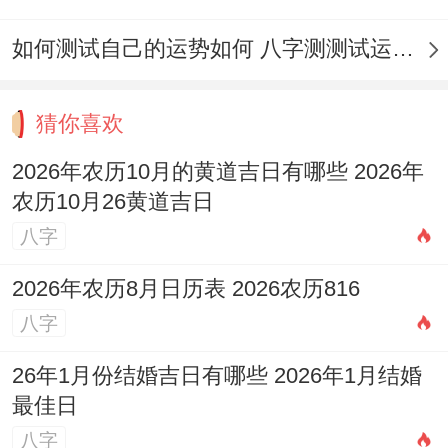
面向财神东北或福神正北 -增强吉利- 共同避
如何测试自己的运势如何 八字测测试运运程
开南方与北方凶煞方位！第四~灵活调整：
黄历仅供参考、实际决策需结合天气、个人
猜你喜欢
状况合现代安排 避免盲目遵循！对于重大事
件如婚姻或安葬 -建议提前规划并考虑总体
2026年农历10月的黄道吉日有哪些 2026年
农历10月26黄道吉日
上月相合节气;2026年12月22日冬至将至 -阳
八字
气初生;可作为后续吉日的参考！
2026年农历8月日历表 2026农历816
2026年12月其他吉日参考
八字
以beyond 12月16日~2026年12月还有其他
26年1月份结婚吉日有哪些 2026年1月结婚
吉日可供选择！12月1日（甲午日）吉神有
最佳日
天德。宜祭祀开业，忌动土！12月5日（戊
八字