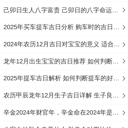
具体禁忌跟方位标签
己卯日生人八字富贵 己卯日的八字命运如何
当黄历禁忌往往合方位相关,2026年12月16
2025年买车提车吉日分析 购车时的吉日与禁忌
日需特别注意三类带方位标签的禁忌！南方
禁忌:due to 冲马煞南;避免在南方进行修
2024年农历12月吉日对宝宝的意义 适合龙年宝宝出生的日子有哪些
造、动土或出行 以防引发冲突或事故！
龙年12月出生宝宝的吉日推荐 如何判断吉日是否适合宝宝
东北方位禁忌:财神虽在东北;但凶煞小时合
土府可能潜伏 忌在此方位斋醮或入宅；以免
2025年提车吉日解析 如何判断提车的好日子
损坏财运！第三，北方禁忌：三煞合岁破在
农历甲辰龙年12月生子吉日详解 生子良辰的影响因素
北方 忌破土或安葬- 否则大概触犯的火煞,导
致家庭不宁！
辛金2024年财官年，辛金命在2024年是财官年还是财印年
日常活动中忌在西南方向（ due to 勾陈煞）