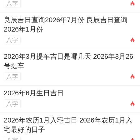
吉日选择要点
八字
据我所知- 择入学吉日需综合考虑学科特
良辰吉日查询2026年7月份 良辰吉日查询
2026年1月份
性、个人命理同天地气场和谐统一！理科类
八字
学科宜选金水旺盛之日;文科类学科则喜木火
相生之时！方法性强的专业需配合宜动土、
2026年3月提车吉日是哪几天 2026年3月26
修造之日；而理论性学科则适合安静祥和之
号提车
八字
气！个人八字中的文昌位与当日星宿呼应更
能增强学习效能！
2026年6月生日吉日
八字
流程还有注意事项
2026年农历1月入宅吉日 2026年农历1月入
生肖适配
:属鼠者需避开冲马之日，属牛者不
宅最好的日子
宜选择冲羊日！属虎者慎用冲猴日- 属兔者