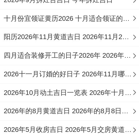
2月9日 -星期二，农历正月初二
说实话 -龙（庚辰）煞北；宜：入学、开
十月份宜领证黄历2026 十月适合领证的好日子2026年
市、交易、纳财、立券；忌：祈福、伐木、
阳历2026年11月黄道吉日 2026年11月26日阳历黄道吉日
造桥；吉时：上午8-10点（领取教材）、下
午14-16点（开启在线课程）；此日财官双
四月适合装修开工的日子2026年 2026年四月份适合装修开工的黄道吉日
美 -适合商业或财经类专业开学；利于申请
2026十一月订婚的好日子 2026年11月哪天订婚好
奖学金或助学贷款！
2月12日，星期五 农历正月初五
2026年10月动土吉日一览表 2026年十月六日能动土吗
冲羊（癸未）煞东；宜:入学、修坟、移柩、
2026年的8月黄道吉日 2026年的8月8日是星期几
入殓；忌:针灸、手术、探病；吉时：清晨6-
8点（预习功课）、中午12-14点（参加入学
2026年5月收房吉日 2026年5月交房黄道吉日