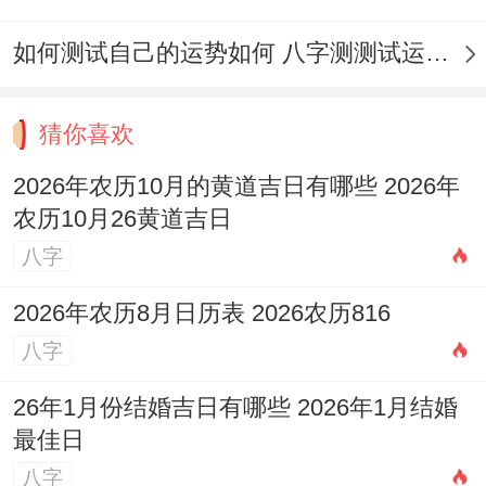
2月23日；星期二;农历正月十六
如何测试自己的运势如何 八字测测试运运程
冲马（甲午）煞南；宜：入学、立券、交
猜你喜欢
易、修造；忌:祭祀、祈福、探病；吉时:上
2026年农历10月的黄道吉日有哪些 2026年
午8-10点（购买学习设备）、下午16-18点
农历10月26黄道吉日
（开始设计工作）；
八字
此日午火旺盛、适合设计、艺术类专业开
2026年农历8月日历表 2026农历816
学- 利于创意迸发！
八字
2月25日，星期四，农历正月十八
26年1月份结婚吉日有哪些 2026年1月结婚
看冲猴（丙申）煞北；宜:入学、沐浴、扫
最佳日
舍、剃头；忌:开市、安床、作灶；吉时：早
八字