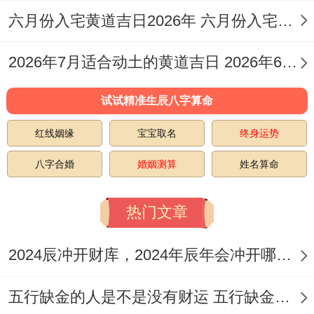
考试）；
六月份入宅黄道吉日2026年 六月份入宅黄道吉日查询
此日细致严谨 -适合医学、法律等需要高度
2026年7月适合动土的黄道吉日 2026年6月动土的黄道吉日
专注的学科开端！
2月15日~星期一、农历正月初八
试试精准生辰八字算命
红线姻缘
宝宝取名
终身运势
冲狗（丙戌）煞南；宜：入学、沐浴、剃
头、扫舍；忌:结婚、安床、开仓；吉时:上
八字合婚
婚姻测算
姓名算命
午10-12点（整理笔记）、下午15-17点（参
热门文章
加学习小组）；此日清净明朗、适合语言学
习或文学课程开始;利于清除学习障碍！
2024辰冲开财库，2024年辰年会冲开哪些人的财库
2月17日，星期三、农历正月初十
五行缺金的人是不是没有财运 五行缺金的人命运好不好
冲鼠（戊子）煞北；宜：入学、栽种、捕