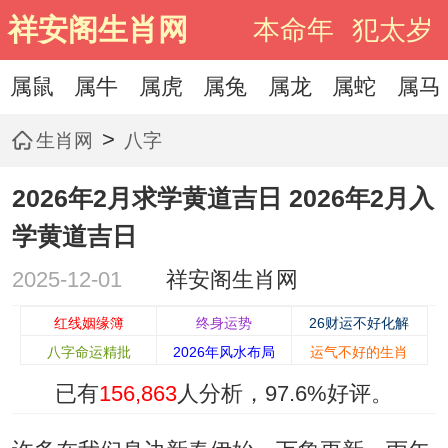
祥安阁生肖网
本命年
犯太岁
属鼠
属牛
属虎
属兔
属龙
属蛇
属马
>
生肖网
八字
2026年2月求学黄道吉日 2026年2月入
学黄道吉日
2025-12-01
祥安阁生肖网
红线姻缘簿
终身运势
26财运不好化解
八字命运精批
2026年风水布局
运气不好的生肖
已有
156,863
人分析，
97.6%
好评。