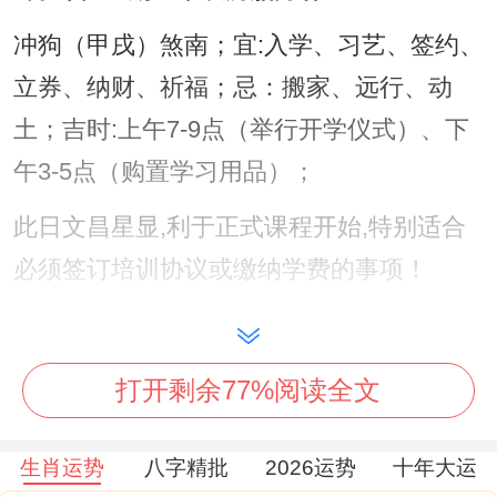
冲狗（甲戌）煞南；宜:入学、习艺、签约、
立券、纳财、祈福；忌：搬家、远行、动
土；吉时:上午7-9点（举行开学仪式）、下
午3-5点（购置学习用品）；
此日文昌星显,利于正式课程开始,特别适合
必须签订培训协议或缴纳学费的事项！
2月5日，星期五，农历腊月廿七
冲鼠（丙子）煞北；宜:入学、安床、修造、
打开剩余77%阅读全文
祭祀、求嗣；忌:开仓、出货、破土；吉时：
清晨5-7点（布置书房）、中午11-13点（提
生肖运势
八字精批
2026运势
十年大运