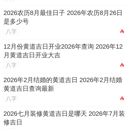
晨7-9点（清洁学习空间）、下午14-16点
2026农历8月最佳日子 2026年农历8月26日
（开始计算机课程）；此日金气充盈,适合计
是多少号
算机、数学等逻辑性强学科的开始！
八字
2月27日;星期六,农历正月二十
12月份黄道吉日开业2026年查询 2026年12
月黄道吉日开业大吉
冲狗（戊戌）煞南；宜:入学、祈福、祭祀、
八字
求嗣；忌:搬家、远行、动土；吉时:上午10-
2026年2月结婚的黄道吉日 2026年2月结婚
12点（制定长期目标）、傍晚19-21点（开
黄道吉日查询最新
始夜间学习）；
八字
此日安稳厚重;适合哲学、历史等必须深思的
2026七月装修黄道吉日是哪天 2026年7月装
学科开端！
修吉日