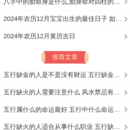
八字中的胎命身是什么,胎身命对四柱的影响
2024年农历12月宝宝出生的最佳日子 如何挑选适合的吉日
此日破除旧疾，适合康复治疗或心理学专业
2024年农历12月黄历吉日
开学，利于克服学习不容易！
2月21日，星期日,农历正月十四
推荐文章
冲龙（壬辰）煞北；宜:入学、拆卸、修造、
五行缺金的人是不是没有财运 五行缺金的人命运好不好
动土；忌:结婚、签约、交易；吉时:清晨6-8
五行缺火的人需要注意什么 风水禁忌有哪些
点（调整书桌方位）、中午11-13点（开始
建筑模型制作）；
五行属什么的命运最好 五行中什么命运势旺盛
此日宜动不宜静，适合工程、建筑类专业开
五行缺火的人适合从事什么职业 五行缺火的人适合从事的职业有哪些
学 利于动手方法项目！