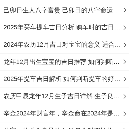
己卯日生人八字富贵 己卯日的八字命运如何
捉、畋猎；忌:修造、动土、破土；吉时：早
晨7-9点（户外晨读）、傍晚18-20点（实验
2025年买车提车吉日分析 购车时的吉日与禁忌
课程开始）；
2024年农历12月吉日对宝宝的意义 适合龙年宝宝出生的日子有哪些
此日生机勃勃；适合农业、生物或体育类专
业开学，利于方法操作课程！
龙年12月出生宝宝的吉日推荐 如何判断吉日是否适合宝宝
2月19日- 星期五；农历正月十二
2025年提车吉日解析 如何判断提车的好日子
冲虎（庚寅）煞南；宜:入学、求医、治病、
农历甲辰龙年12月生子吉日详解 生子良辰的影响因素
破屋；忌：开业、搬家、赴任；吉时:上午9-
11点（健康检查）、下午13-15点（开始康
辛金2024年财官年，辛金命在2024年是财官年还是财印年
复训练）；